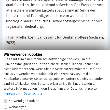
qualifizierten Umbauzustand aufweisen. Das Werk und vor
allem die erwähnten Einzelgebäude sind im Sinne der
Industrie- und Technikgeschichte von wesentlicher
überregionaler Bedeutung, sowie sozialgeschichtlich von
regionaler Bedeutung.
(Tom Pfefferkorn, Landesamt für Denkmalpflege Sachsen,
2022)
Datierung:
Wir verwenden Cookies
Erbauung 1888-1889
Dies sind zum einen technisch notwendige Cookies, um die
Funktionsfähigkeit der Seiten sicherzustellen. Diesen können Sie
nicht widersprechen, wenn Sie die Seite nutzen möchten. Darüber
Quellen/Literaturangaben:
hinaus verwenden wir Cookies für eine Webanalyse, um die
Heinze, Helga; Klein, Holger; Krabath, Stefan:
Nutzbarkeit unserer Seiten zu optimieren, sofern Sie einverstanden
Muskauer Steinzeug – Handwerk und Industrie;
sind. Mit Anklicken des Buttons erklären Sie Ihr Einverständnis.
Verlag Gunther Oettel 2019.
Weitere Informationen finden Sie auf unserer Datenschutzseite.
Wikipedia Ludwig Rohrmann
Impressum
|
Datenschutz
Notwendige Cookies
Bauherr / Auftraggeber:
Webanalyse
Bauherr: Rohrmann, Ludwig (1848-1909), und