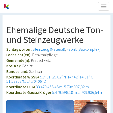
Togg
navig
Ehemalige Deutsche Ton-
und Steinzeugwerke
Schlagwörter:
Steinzeug (Material)
Fabrik (Baukomplex)
Fachsicht(en):
Denkmalpflege
Gemeinde(n):
Krauschwitz
Kreis(e):
Görlitz
Bundesland:
Sachsen
Koordinate WGS84
51° 31′ 25,02″ N: 14° 42′ 14,61″ O
51,52362°N: 14,70406°O
Koordinate UTM
33.479.468,48 m: 5.708.097,32 m
Koordinate Gauss/Krüger
5.479.596,18 m: 5.709.936,54 m