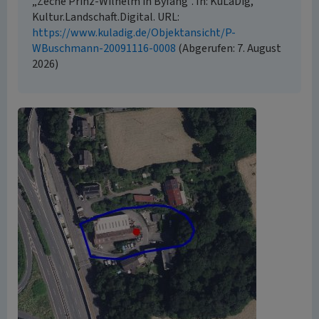
„Zeche Prinz-Wilhelm in Byfang”. In: KuLaDig,
Kultur.Landschaft.Digital. URL:
https://www.kuladig.de/Objektansicht/P-
WBuschmann-20091116-0008
(Abgerufen: 7. August
2026)