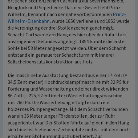
örtlichen Stollenzechen Catharina auf Severmannsfeld,
Neuglück und Pieperbecke. Das neue Geviertfeld Prinz
Wilhelm, benannt nach der nahe vorbeiführenden
Prinz-
Wilhelm-Eisenbahn
, wurde 1850 verliehen und 1853 wurde
die Vereinigung der drei Stollenzechen genehmigt.
Schacht Carl wurde am Hang des hier über der Ruhr stark
ansteigenden Geländes angelegt. 1854 konnte die erste
Sohle bei 58 Meter angesetzt werden. Über dem Schacht
entstand ein gemauerter Schachtturm mit innerer
Seilscheibenstützkonstruktion aus Holz.
Die maschinelle Ausstattung bestand aus einer 17 Zoll (=
34,5 Zentimeter) Hochdruckdampfmaschine mit 32 PS für
Förderung und Wasserhaltung und einer direkt wirkenden
86 Zoll (= 225,3 Zentimeter) Wasserhaltungsmaschine
mit 260 PS. Die Wasserhebung erfolgte durch ein
hölzernes Pumpengestänge. Mit dem Schacht verbunden
war ein 36 Meter langer Förderstollen, der zur Ruhr
ausgerichtet war. Der Stollen führte auf einen in den Hang
sich hineinschiebenden Zechenplatz und ist mit dem noch
erhaltenen Stollenmundloch überliefert. Zur