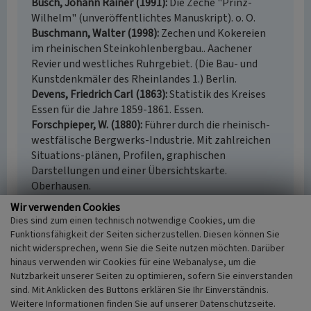
Busch, Johann Rainer (1991)
Die Zeche "Prinz-
Wilhelm" (unveröffentlichtes Manuskript). o. O.
Buschmann, Walter (1998)
Zechen und Kokereien
im rheinischen Steinkohlenbergbau.. Aachener
Revier und westliches Ruhrgebiet. (Die Bau- und
Kunstdenkmäler des Rheinlandes 1.) Berlin.
Devens, Friedrich Carl (1863)
Statistik des Kreises
Essen für die Jahre 1859-1861. Essen.
Forschpieper, W. (1880)
Führer durch die rheinisch-
westfälische Bergwerks-Industrie. Mit zahlreichen
Situations-plänen, Profilen, graphischen
Darstellungen und einer Übersichtskarte.
Oberhausen.
Gebhardt, G. (1957)
Ruhrbergbau. Essen.
Wir verwenden Cookies
Hermann, Gertrude; Hermann, Wilhelm (1990)
Die
Dies sind zum einen technisch notwendige Cookies, um die
alten Zechen an der Ruhr. Königstein im Taunus (3.
Funktionsfähigkeit der Seiten sicherzustellen. Diesen können Sie
völlig neu bearbeitete und erweiterte Auflage).
nicht widersprechen, wenn Sie die Seite nutzen möchten. Darüber
Huske, Joachim (2006)
Die Steinkohlenzechen im
hinaus verwenden wir Cookies für eine Webanalyse, um die
Nutzbarkeit unserer Seiten zu optimieren, sofern Sie einverstanden
Ruhrrevier. Bochum.
sind. Mit Anklicken des Buttons erklären Sie Ihr Einverständnis.
Koschwitz, Carl (1930)
Die Hochbauten auf den
Weitere Informationen finden Sie auf unserer Datenschutzseite.
Steinkohlenzechen des Ruhrgebietes. In: Beiträge