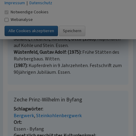
Impressum
|
Datenschutz
zur Landeskunde des Ruhrgebietes Heft 4, Essen.
Pfläging, Kurt (1987)
Die Wiege des
Notwendige Cookies
Ruhrkohlenbergbaus. Die Geschichte der Zechen im
Webanalyse
südlichen Ruhrgebiet. Essen (4. mit 2
topographischen Karten erweiterte Auflage).
Schäfer, Friedrich; Kirchner, Otto (1983)
Kupferdreh
auf Kohle und Stein. Essen.
Wüstenfeld, Gustav Adolf: (1975)
Frühe Stätten des
Ruhrbergbaus. Witten.
(1987)
Kupferdreh in 9 Jahrzehnten. Festschrift zum
90jährigen Jubiläum. Essen.
Zeche Prinz-Wilhelm in Byfang
Schlagwörter
Bergwerk
Steinkohlenbergwerk
Ort
Essen - Byfang
Gesetzlich geschütztes Kulturdenkmal