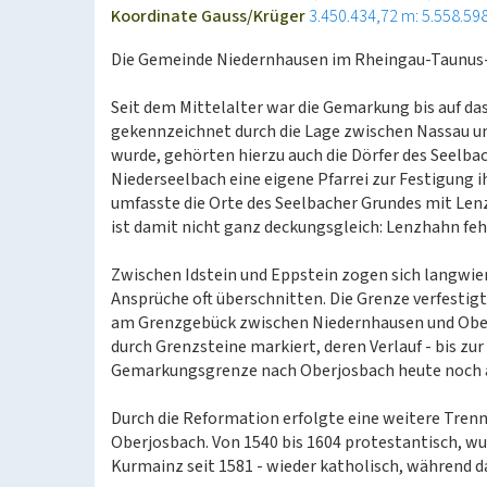
Koordinate Gauss/Krüger
3.450.434,72 m: 5.558.59
Die Gemeinde Niedernhausen im Rheingau-Taunus-K
Seit dem Mittelalter war die Gemarkung bis auf da
gekennzeichnet durch die Lage zwischen Nassau un
wurde, gehörten hierzu auch die Dörfer des Seelbac
Niederseelbach eine eigene Pfarrei zur Festigung i
umfasste die Orte des Seelbacher Grundes mit Len
ist damit nicht ganz deckungsgleich: Lenzhahn feh
Zwischen Idstein und Eppstein zogen sich langwieri
Ansprüche oft überschnitten. Die Grenze verfestig
am Grenzgebück zwischen Niedernhausen und Oberjo
durch Grenzsteine markiert, deren Verlauf - bis z
Gemarkungsgrenze nach Oberjosbach heute noch a
Durch die Reformation erfolgte eine weitere Tre
Oberjosbach. Von 1540 bis 1604 protestantisch, wu
Kurmainz seit 1581 - wieder katholisch, während da