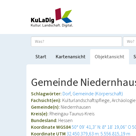
Start
Kartenansicht
Objektansicht
S
Gemeinde Niedernhau
Schlagwörter:
Dorf
Gemeinde (Körperschaft)
Fachsicht(en):
Kulturlandschaftspflege, Archäologi
Gemeinde(n):
Niedernhausen
Kreis(e):
Rheingau-Taunus-Kreis
Bundesland:
Hessen
Koordinate WGS84
50° 09′ 41,3″ N: 8° 18′ 19,06″ O
5
Koordinate UTM
32.450.379,63 m: 5.556.815,19 m