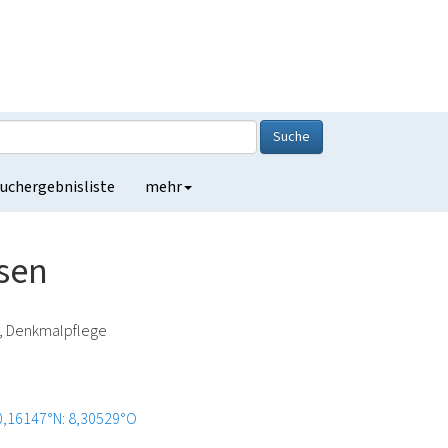
Suche
uchergebnisliste
mehr
sen
e, Denkmalpflege
0,16147°N: 8,30529°O