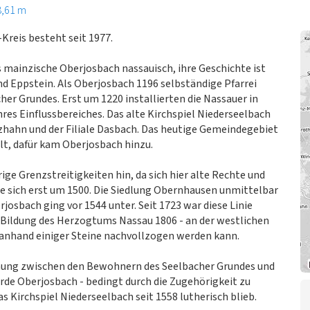
8,61 m
reis besteht seit 1977.
s mainzische Oberjosbach nassauisch, ihre Geschichte ist
d Eppstein. Als Oberjosbach 1196 selbständige Pfarrei
her Grundes. Erst um 1220 installierten die Nassauer in
hres Einflussbereiches. Das alte Kirchspiel Niederseelbach
zhahn und der Filiale Dasbach. Das heutige Gemeindegebiet
lt, dafür kam Oberjosbach hinzu.
ge Grenzstreitigkeiten hin, da sich hier alte Rechte und
te sich erst um 1500. Die Siedlung Obernhausen unmittelbar
sbach ging vor 1544 unter. Seit 1723 war diese Linie
ur Bildung des Herzogtums Nassau 1806 - an der westlichen
nhand einiger Steine nachvollzogen werden kann.
nnung zwischen den Bewohnern des Seelbacher Grundes und
rde Oberjosbach - bedingt durch die Zugehörigkeit zu
s Kirchspiel Niederseelbach seit 1558 lutherisch blieb.