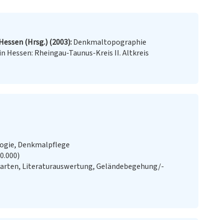
essen (Hrsg.) (2003)
Denkmaltopographie
 Hessen: Rheingau-Taunus-Kreis II. Altkreis
logie, Denkmalpflege
20.000)
Karten, Literaturauswertung, Geländebegehung/-