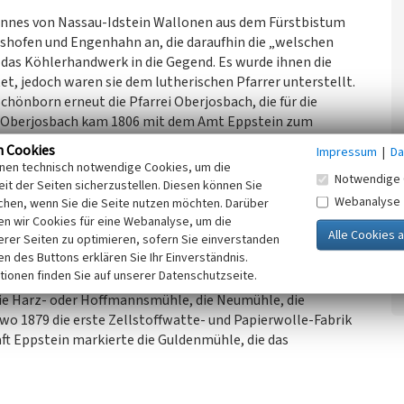
hannes von Nassau-Idstein Wallonen aus dem Fürstbistum
shofen und Engenhahn an, die daraufhin die „welschen
 das Köhlerhandwerk in die Gegend. Es wurde ihnen die
t, jedoch waren sie dem lutherischen Pfarrer unterstellt.
chönborn erneut die Pfarrei Oberjosbach, die für die
r. Oberjosbach kam 1806 mit dem Amt Eppstein zum
fgehoben.
n Cookies
Impressum
|
Da
inen technisch notwendige Cookies, um die
Notwendige 
 Gebietes waren die im späten 17. Jahrhundert gegründete
it der Seiten sicherzustellen. Diesen können Sie
sen, deren Existenz jedoch - im Gegensatz zu der von
Webanalyse
chen, wenn Sie die Seite nutzen möchten. Darüber
derten Michelbacher Hütte in Aarbergen - nicht von Dauer
n wir Cookies für eine Webanalyse, um die
erer Seiten zu optimieren, sofern Sie einverstanden
 durch Niedernhausener Gebiet führende Eisenstraße und
ken des Buttons erklären Sie Ihr Einverständnis.
urt-Idstein und der Reichsautobahn. Zeitweilig arbeiteten
tionen finden Sie auf unserer Datenschutzseite.
r ausgegangen sind oder sich zu Industriebetrieben
ie Harz- oder Hoffmannsmühle, die Neumühle, die
o 1879 die erste Zellstoffwatte- und Papierwolle-Fabrik
ft Eppstein markierte die Guldenmühle, die das