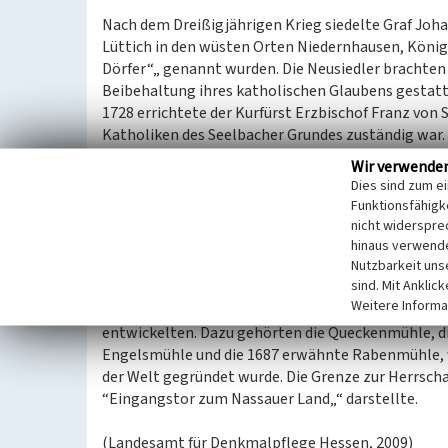
Nach dem Dreißigjährigen Krieg siedelte Graf Jo
Lüttich in den wüsten Orten Niedernhausen, König
Dörfer“„ genannt wurden. Die Neusiedler brachten
Beibehaltung ihres katholischen Glaubens gestatte
1728 errichtete der Kurfürst Erzbischof Franz von S
Katholiken des Seelbacher Grundes zuständig wa
Herzogtum Nassau, 1815 wurde der Pfarrzwang au
Wir verwende
Dies sind zum e
Von wirtschaftlicher Bedeutung für die Dörfer des
Funktionsfähigke
Eisenschmelze und das Hammerwerk bei Niedernhau
nicht widerspre
Graf Johann von Nassau-Idstein gleichzeitig geför
hinaus verwende
Nutzbarkeit uns
war. Wichtige Verkehrswege dieser Zeit waren die
sind. Mit Anklic
Kohlenstraße, später abgelöst von der Bahn Frankf
Weitere Informa
elf Mühlen im Seelbacher Grund, die heute entwede
entwickelten. Dazu gehörten die Queckenmühle, d
Engelsmühle und die 1687 erwähnte Rabenmühle, w
der Welt gegründet wurde. Die Grenze zur Herrscha
“Eingangstor zum Nassauer Land„“ darstellte.
(Landesamt für Denkmalpflege Hessen, 2009)