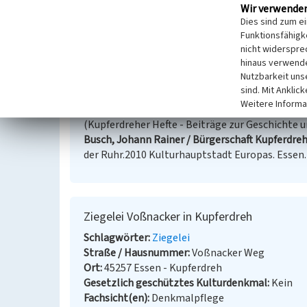
(Walter Buschmann, 2010)
Wir verwende
Dies sind zum e
Internet
Funktionsfähigke
geo.essen.de
: Denkmäler in der Stadt Essen (abger
nicht widerspre
hinaus verwende
Nutzbarkeit uns
Literatur
sind. Mit Anklic
Weitere Informa
Busch, Johann Rainer (1996)
Kupferdreher Chron
(Kupferdreher Hefte - Beiträge zur Geschichte u
Busch, Johann Rainer / Bürgerschaft Kupferdreh 
der Ruhr.2010 Kulturhauptstadt Europas. Essen.
Ziegelei Voßnacker in Kupferdreh
Schlagwörter
Ziegelei
Straße / Hausnummer
Voßnacker Weg
Ort
45257 Essen - Kupferdreh
Gesetzlich geschütztes Kulturdenkmal
Kein
Fachsicht(en)
Denkmalpflege