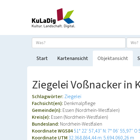
Start
Kartenansicht
Objektansicht
S
Ziegelei Voßnacker in 
Schlagwörter:
Ziegelei
Fachsicht(en):
Denkmalpflege
Gemeinde(n):
Essen (Nordrhein-Westfalen)
Kreis(e):
Essen (Nordrhein-Westfalen)
Bundesland:
Nordrhein-Westfalen
Koordinate WGS84
51° 22′ 57,43″ N: 7° 06′ 55,97″ O
Koordinate UTM
32.368.864,44 m: 5.694.060,26 m