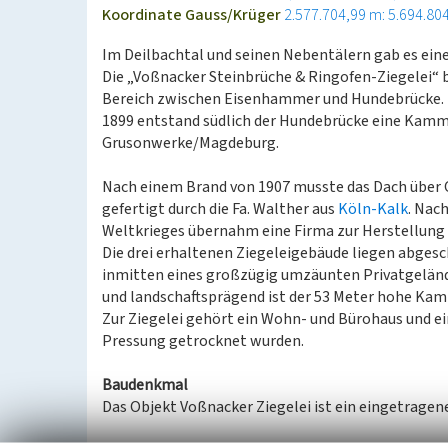
Koordinate Gauss/Krüger
2.577.704,99 m: 5.694.80
Im Deilbachtal und seinen Nebentälern gab es ein
Die „Voßnacker Steinbrüche & Ringofen-Ziegelei“ b
Bereich zwischen Eisenhammer und Hundebrücke.
1899 entstand südlich der Hundebrücke eine Kamm
Grusonwerke/Magdeburg.
Nach einem Brand von 1907 musste das Dach über 
gefertigt durch die Fa. Walther aus
Köln-Kalk
. Nac
Weltkrieges übernahm eine Firma zur Herstellung
Die drei erhaltenen Ziegeleigebäude liegen abgesch
inmitten eines großzügig umzäunten Privatgeländ
und landschaftsprägend ist der 53 Meter hohe Kam
Zur Ziegelei gehört ein Wohn- und Bürohaus und e
Pressung getrocknet wurden.
Baudenkmal
Das Objekt Voßnacker Ziegelei ist ein eingetragen