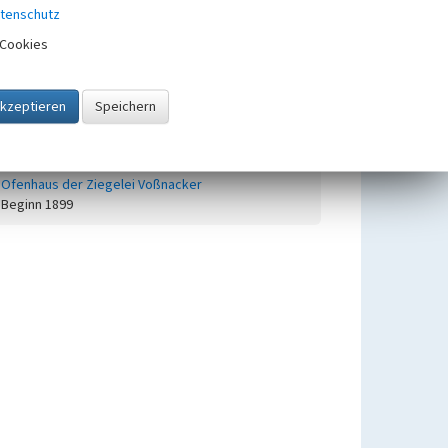
tenschutz
Industrielle Kulturlandschaft
Deilbachtal in Kupferdreh
Cookies
Beginn 1000 bis 1900
Untergeordnete Objekte
1
Ofenhaus der Ziegelei Voßnacker
Beginn 1899