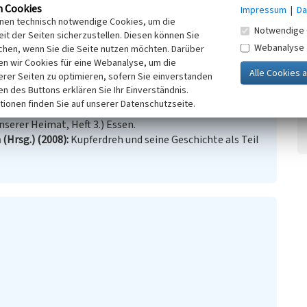
n Cookies
Impressum
|
Da
inen technisch notwendige Cookies, um die
Notwendige 
it der Seiten sicherzustellen. Diesen können Sie
ufen 24.01.2020)
Webanalyse
chen, wenn Sie die Seite nutzen möchten. Darüber
n wir Cookies für eine Webanalyse, um die
erer Seiten zu optimieren, sofern Sie einverstanden
ken des Buttons erklären Sie Ihr Einverständnis.
tionen finden Sie auf unserer Datenschutzseite.
ik. 100 Jahre Bürgerschaft Kupferdreh e.V..
nserer Heimat, Heft 3.) Essen.
(Hrsg.) (2008)
Kupferdreh und seine Geschichte als Teil