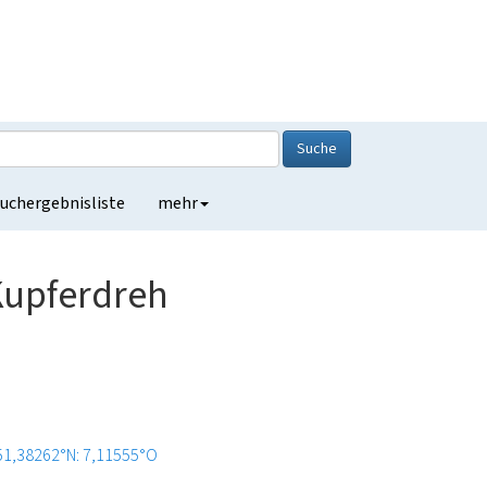
Suche
uchergebnisliste
mehr
Kupferdreh
51,38262°N: 7,11555°O