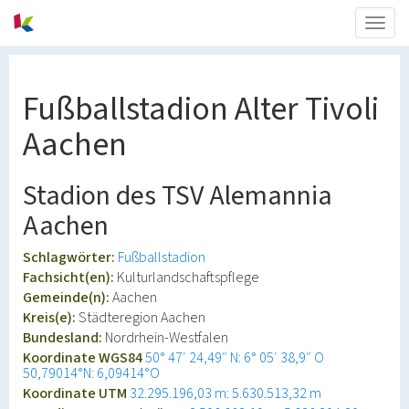
Togg
navig
Fußballstadion Alter Tivoli
Aachen
Stadion des TSV Alemannia
Aachen
Schlagwörter:
Fußballstadion
Fachsicht(en):
Kulturlandschaftspflege
Gemeinde(n):
Aachen
Kreis(e):
Städteregion Aachen
Bundesland:
Nordrhein-Westfalen
Koordinate WGS84
50° 47′ 24,49″ N: 6° 05′ 38,9″ O
50,79014°N: 6,09414°O
Koordinate UTM
32.295.196,03 m: 5.630.513,32 m