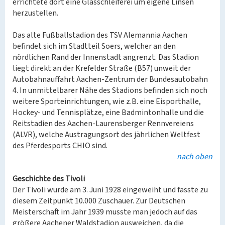
errichtete dort eine Glasschleiferei um eigene Linsen
herzustellen.
Das alte Fußballstadion des TSV Alemannia Aachen
befindet sich im Stadtteil Soers, welcher an den
nördlichen Rand der Innenstadt angrenzt. Das Stadion
liegt direkt an der Krefelder Straße (B57) unweit der
Autobahnauffahrt Aachen-Zentrum der Bundesautobahn
4. In unmittelbarer Nähe des Stadions befinden sich noch
weitere Sporteinrichtungen, wie z.B. eine Eisporthalle,
Hockey- und Tennisplätze, eine Badmintonhalle und die
Reitstadien des Aachen-Laurensberger Rennvereiens
(ALVR), welche Austragungsort des jährlichen Weltfest
des Pferdesports CHIO sind.
nach oben
Geschichte des Tivoli
Der Tivoli wurde am 3. Juni 1928 eingeweiht und fasste zu
diesem Zeitpunkt 10.000 Zuschauer. Zur Deutschen
Meisterschaft im Jahr 1939 musste man jedoch auf das
größere Aachener Waldstadion ausweichen, da die