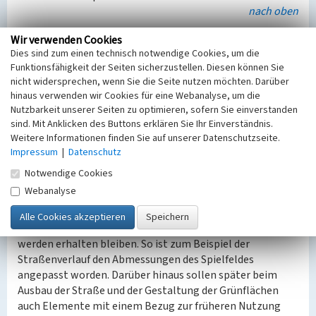
nach oben
Wir verwenden Cookies
Zukünftige Planungen
Dies sind zum einen technisch notwendige Cookies, um die
Entlang der Krefelder Straße sollen ein Hotel,
Funktionsfähigkeit der Seiten sicherzustellen. Diesen können Sie
Büroflächen und ein Supermarkt entstehen. Der größte
nicht widersprechen, wenn Sie die Seite nutzen möchten. Darüber
der Teil des Grundstückes soll als Wohngebiet entwickelt
hinaus verwenden wir Cookies für eine Webanalyse, um die
werden mit Einfamilienhäusern als Einzel-, Doppel- oder
Nutzbarkeit unserer Seiten zu optimieren, sofern Sie einverstanden
Reihenhäuser. In Teilbereichen wird auch
sind. Mit Anklicken des Buttons erklären Sie Ihr Einverständnis.
Geschosswohnungsbau entstehen. Besonders interessant
Weitere Informationen finden Sie auf unserer Datenschutzseite.
ist, dass bei dem städtebaulichen Konzeptes der Erhalt
Impressum
|
Datenschutz
des Würselener Walls eine wichtige Rolle spielt. Er soll
Notwendige Cookies
den Bau von nach Süden ausgerichteten Terrassenhäusern
Webanalyse
ermöglichen.
Nicht nur der Würselener Wall wird dauerhaft bestehen
bleiben, auch andere Reminiszenzen an das alte Stadion
werden erhalten bleiben. So ist zum Beispiel der
Straßenverlauf den Abmessungen des Spielfeldes
angepasst worden. Darüber hinaus sollen später beim
Ausbau der Straße und der Gestaltung der Grünflächen
auch Elemente mit einem Bezug zur früheren Nutzung