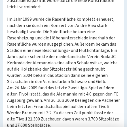
Zuschauerkapazität wurde durch die neue Konstruktion
leicht vermindert.
Im Jahr 1999 wurde die Rasenfläche komplett erneuert,
nachdem sie durch ein Konzert von André Rieu stark
beschädigt wurde. Die Spielfläche bekam eine
Rasenheizung und die Höhenunterschiede innerhalb der
Rasenfläche wurden ausgeglichen. Außerdem bekam das
Stadion eine neue Beschallungs- und Flutlichtanlage. Ein
Jahr später schenkte der niederländische Verein Roda JC
Kerkrade der Alemannia seine alten Schalensitze, welche
auf die Holzbänke der Sitzplatztribüne geschraubt
wurden. 2004 bekam das Stadion dann seine eigenen
Sitzschalen in den Vereinsfarben Schwarz und Gelb.
Am 24. Mai 2009 fand das letzte Zweitliga-Spiel auf dem
alten Tivoli statt, das die Alemannia mit 4:0 gegen den FC
Augsburg gewann. Am 26. Juli 2009 besiegten die Aachener
beim letzten Freundschaftsspiel auf dem alten Tivoli
Werder Bremen mit 3:2. Zu diesem Zeitpunkt fasste der
alte Tivoli 21.300 Zuschauer, davon waren 3.700 Sitzplätze
und 17.600 Stehplätze.