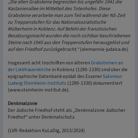
„Die alten Grabsteine begrenzten bis ungefähr 1941 die
Kastanienallee im Mittelteil des Totenhofes. Diese
Grabsteine verarbeite man zum Teil während der NS-Zeit
zu Treppenstufen für das Nationalsozialistische
Mütterheim in Koblenz. Auf Befehl der französischen
Besatzungsmacht wurden die noch sichtbar beschriebenen
Steine nach 1945 aus den Treppenstufen herausgelöst und
auf den Friedhof zurückgebracht.“
(alemannia-judaica.de).
Insgesamt acht Inschriften von älteren
Grabsteinen an
der Liebfrauenkirche
in Koblenz (1290-1330) sind über die
epigraphische Datenbank epidat des Essener
Salomon
Ludwig Steinheim-Instituts
(1290-1330) dokumentiert
(www.steinheim-institut.de).
Denkmalzone
Der Jüdische Friedhof steht als „Denkmalzone Jüdischer
Friedhof“ unter Denkmalschutz.
(LVR-Redaktion KuLaDig, 2013/2024)