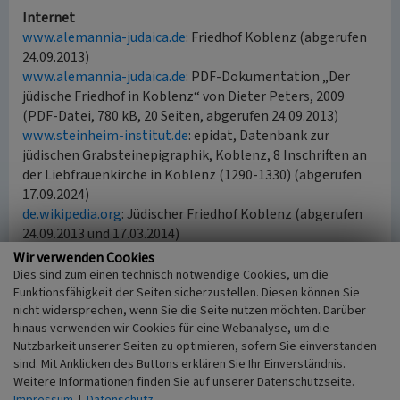
Internet
www.alemannia-judaica.de
: Friedhof Koblenz (abgerufen
24.09.2013)
www.alemannia-judaica.de
: PDF-Dokumentation „Der
jüdische Friedhof in Koblenz“ von Dieter Peters, 2009
(PDF-Datei, 780 kB, 20 Seiten, abgerufen 24.09.2013)
www.steinheim-institut.de
: epidat, Datenbank zur
jüdischen Grabsteinepigraphik, Koblenz, 8 Inschriften an
der Liebfrauenkirche in Koblenz (1290-1330) (abgerufen
17.09.2024)
de.wikipedia.org
: Jüdischer Friedhof Koblenz (abgerufen
24.09.2013 und 17.03.2014)
Wir verwenden Cookies
Dies sind zum einen technisch notwendige Cookies, um die
Literatur
Funktionsfähigkeit der Seiten sicherzustellen. Diesen können Sie
nicht widersprechen, wenn Sie die Seite nutzen möchten. Darüber
Generaldirektion Kulturelles Erbe Rheinland-Pfalz
hinaus verwenden wir Cookies für eine Webanalyse, um die
(Hrsg.) (2023)
Nachrichtliches Verzeichnis der
Nutzbarkeit unserer Seiten zu optimieren, sofern Sie einverstanden
Kulturdenkmäler, Kreisfreie Stadt Koblenz.
sind. Mit Anklicken des Buttons erklären Sie Ihr Einverständnis.
Denkmalverzeichnis kreisfreie Stadt Koblenz, 2. Juni
Weitere Informationen finden Sie auf unserer Datenschutzseite.
2023. S. 28, Mainz. Online verfügbar: