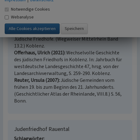
Impressum
|
Datenschutz
denkmallisten.gdke-rlp.de/Koblenz
, abgerufen am
Notwendige Cookies
16.06.2023
Webanalyse
Huyer, Michael / Rheinischer Verein für
Denkmalpflege und Landschaftsschutz (Hrsg.)
(2006)
Zur Geschichte der Juden am Mittelrhein:
Jüdische Friedhöfe. (Wegweiser Mittelrhein Band
13.2.) Koblenz.
Offerhaus, Ulrich (2021)
Wechselvolle Geschichte
des jüdischen Friedhofs in Koblenz. In: Jahrbuch für
westdeutsche Landesgeschichte 47, hrsg. von der
Landesarchivverwaltung, S. 259-290. Koblenz.
Reuter, Ursula (2007)
Jüdische Gemeinden vom
frühen 19. bis zum Beginn des 21. Jahrhunderts.
(Geschichtlicher Atlas der Rheinlande, VIII.8.) S. 56,
Bonn.
Judenfriedhof Rauental
Schlagwörter