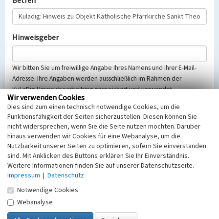
Betreff
Hinweisgeber
Wir bitten Sie um freiwillige Angabe Ihres Namens und Ihrer E-Mail-
Adresse. Ihre Angaben werden ausschließlich im Rahmen der
KuLaDig-Hinweisbearbeitung gespeichert und verwendet.
Wir verwenden Cookies
Selbstverständlich werden diese entsprechend der Vorschriften des
Dies sind zum einen technisch notwendige Cookies, um die
Telemediengesetzes, des Datenschutzgesetzes NRW und der seit
Funktionsfähigkeit der Seiten sicherzustellen. Diesen können Sie
dem 25.05.2018 gültigen Europäischen Datenschutzgrundverordnung
nicht widersprechen, wenn Sie die Seite nutzen möchten. Darüber
(EU-DSGVO) vertraulich behandelt, beachten Sie bitte unsere
hinaus verwenden wir Cookies für eine Webanalyse, um die
Hinweise zum
Datenschutz
.
Nutzbarkeit unserer Seiten zu optimieren, sofern Sie einverstanden
sind. Mit Anklicken des Buttons erklären Sie Ihr Einverständnis.
Nachricht
Weitere Informationen finden Sie auf unserer Datenschutzseite.
Impressum
|
Datenschutz
Notwendige Cookies
Webanalyse
Sicherheitsabfrage
Tragen Sie unten das Rechenergebnis aus der