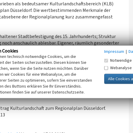
chrieben als bedeutsamer Kulturlandschaftsbereich (KLB)
lplan Düsseldorf. Die wertbestimmenden Merkmale der
ßstabsebene der Regionalplanung kurz zusammengefasst
rhaltener Stadtbefestigung des 15. Jahrhunderts; Struktur
g noch anschaulich ablesbar. Eigener, räumlich gesonderter
lenkirche St. Kornelius (1871-75).
n Cookies
Impressum
|
Da
ch Johann Wiethase
(1833-1893). Bauliche Substanz der
inen technisch notwendige Cookies, um die
Notwendige 
aus dem 18. und 19. Jahrhundert.
it der Seiten sicherzustellen. Diesen können Sie
Webanalyse
chen, wenn Sie die Seite nutzen möchten. Darüber
n wir Cookies für eine Webanalyse, um die
Ziel im Rahmen der Regionalplanung ist eine erhaltende
erer Seiten zu optimieren, sofern Sie einverstanden
ken des Buttons erklären Sie Ihr Einverständnis.
nsichten und Sichträumen von historischen Stadt- und
tionen finden Sie auf unserer Datenschutzseite.
itrag Kulturlandschaft zum Regionalplan Düsseldorf.
013