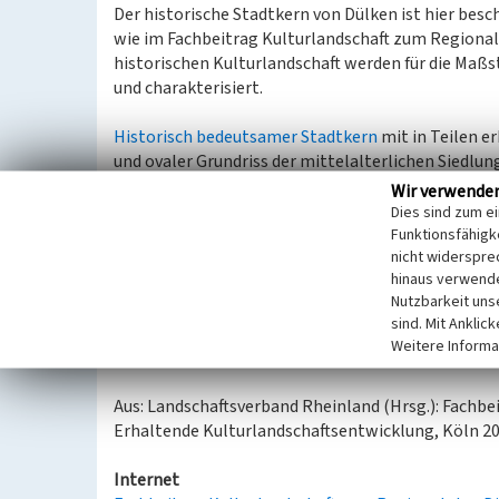
Der historische Stadtkern von Dülken ist hier bes
wie im Fachbeitrag Kulturlandschaft zum Regiona
historischen Kulturlandschaft werden für die Ma
und charakterisiert.
Historisch bedeutsamer Stadtkern
mit in Teilen e
und ovaler Grundriss der mittelalterlichen Siedlun
Pfarrkirchbezirk mit bedeutender neogotischer Hal
Wir verwende
Architekt war der Kölner Privatbaumeister
Heinri
Dies sind zum e
historischen Wohn- und Hofbebauung überwiegend 
Funktionsfähigke
nicht widerspre
hinaus verwende
Kulturlandschaftliches und denkmalpflegerisches 
Nutzbarkeit uns
Kulturlandschaftsentwicklung, insbesondere
sind. Mit Anklic
Bewahren und Sichern der Strukturen, von A
Weitere Informa
Ortskernen
Aus: Landschaftsverband Rheinland (Hrsg.): Fachbe
Erhaltende Kulturlandschaftsentwicklung, Köln 2
Internet