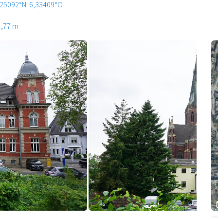
,25092°N: 6,33409°O
4,77 m