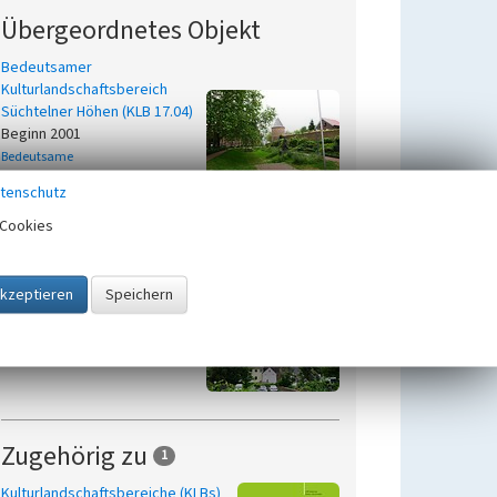
Übergeordnetes Objekt
Bedeutsamer
Kulturlandschaftsbereich
Süchtelner Höhen (KLB 17.04)
Beginn 2001
Bedeutsame
Kulturlandschaftsbereiche in der
tenschutz
Kulturlandschaft Schwalm-Nette
Cookies
Untergeordnete Objekte
1
Denkmalbereich
"Historischer Stadtkern
Dülken"
Zugehörig zu
1
Kulturlandschaftsbereiche (KLBs)