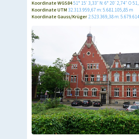
Koordinate WGS84
51° 15′ 3,33″ N: 6° 20′ 2,74″ O
51
Koordinate UTM
32.313.959,67 m: 5.681.105,85 m
Koordinate Gauss/Krüger
2.523.369,38 m: 5.679.61