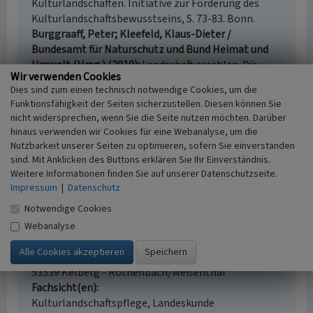
Kulturlandschaften. Initiative zur Förderung des
Kulturlandschaftsbewusstseins, S. 73-83. Bonn.
Burggraaff, Peter; Kleefeld, Klaus-Dieter /
Bundesamt für Naturschutz und Bund Heimat und
Umwelt (Hrsg.) (2010)
Landschaft erzählen. Die
Wir verwenden Cookies
Geschichtsstraße in Kelberg (Eifel) als Fallbeispiel
Dies sind zum einen technisch notwendige Cookies, um die
für die Erläuterung von Natur- und Kulturerbe. In:
Funktionsfähigkeit der Seiten sicherzustellen. Diesen können Sie
Bund Heimat und Umwelt in Deutschland) (Hrsg.):
nicht widersprechen, wenn Sie die Seite nutzen möchten. Darüber
Wege zu Natur und Kulturlandschaft, S. 56-71. Bonn.
hinaus verwenden wir Cookies für eine Webanalyse, um die
Nutzbarkeit unserer Seiten zu optimieren, sofern Sie einverstanden
sind. Mit Anklicken des Buttons erklären Sie Ihr Einverständnis.
Weitere Informationen finden Sie auf unserer Datenschutzseite.
Impressum
Meisenthaler Mühle in Rothenbach / Meisenthal
|
Datenschutz
Notwendige Cookies
Schlagwörter
Mühlengraben
Wassermühle
Hof (Landwirtschaft)
Webanalyse
Kapelle (Bauwerk)
Ort
53539 Kelberg - Rothenbach/Meisenthal
Fachsicht(en)
Kulturlandschaftspflege, Landeskunde