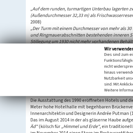
„Auf dem runden, turmartigen Unterbau lagerten zw
(Außendurchmesser 32,33 m) als Frischwasserreserv
2008)
„Der Turm mit einem Durchmesser von mehr als 30 
und Ringmauerabschnitten bestehenden inneren Stü
Stillegung um 1930 nicht mehr vorhandenen Behälte
Wir verwende
Nach dem Krieg blieb der Turm über viele Jahrzehnt
Dies sind zum e
Funktionsfähigke
1985-1990 erfolgte die Umwandlung des Wasserturms
nicht widerspre
Eigenwerbung des Hotels –
„einst größten Wasser
hinaus verwende
Hotellerie spezialisierten Kölner Architekten Kon
Nutzbarkeit uns
Schafts als Fenster umgestaltet und Zwischendec
sind. Mit Anklic
„Die antikische Backsteintragekonstruktion (ist) h
Weitere Informa
rekonstruierte obere Arkaden-Abschluß ist höher al
Die Ausstattung des 1990 eröffneten Hotels und d
Meter hohe Hotelhalle mit begehbaren Brückenver
Innenarchitektin und Designerin Andrée Putman (
Das im August 2014 in der als gläserne Haube auf
Äd“
(kölsch für
„Himmel und Erde“
, ein traditione