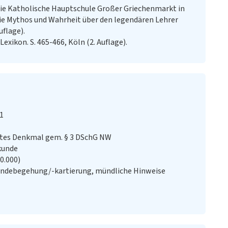
– Die Katholische Hauptschule Großer Griechenmarkt in
ie Mythos und Wahrheit über den legendären Lehrer
uflage).
exikon. S. 465-466, Köln (2. Auflage).
1
stes Denkmal gem. § 3 DSchG NW
kunde
20.000)
ändebegehung/-kartierung, mündliche Hinweise