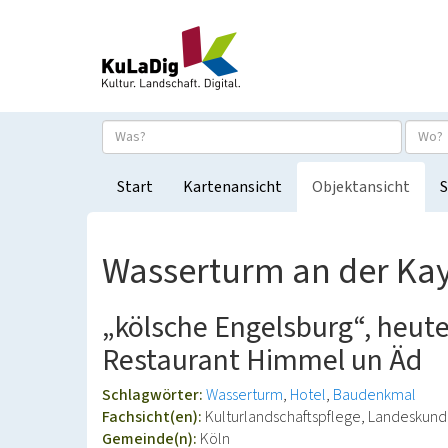
Start
Kartenansicht
Objektansicht
S
Wasserturm an der Ka
„kölsche Engelsburg“, heut
Restaurant Himmel un Äd
Schlagwörter:
Wasserturm
Hotel
Baudenkmal
Fachsicht(en):
Kulturlandschaftspflege, Landeskun
Gemeinde(n):
Köln