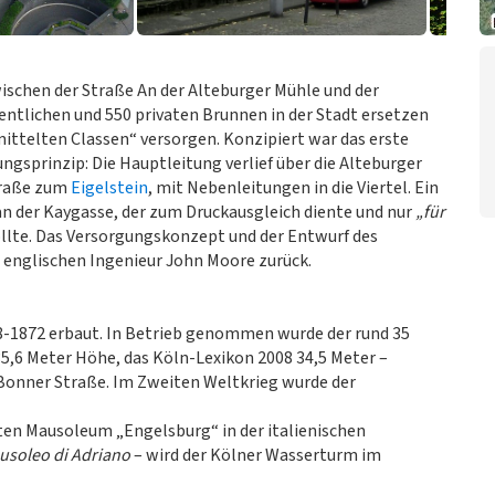
schen der Straße An der Alteburger Mühle und der
fentlichen und 550 privaten Brunnen in der Stadt ersetzen
ittelten Classen“ versorgen. Konzipiert war das erste
gsprinzip: Die Hauptleitung verlief über die Alteburger
traße zum
Eigelstein
, mit Nebenleitungen in die Viertel. Ein
 der Kaygasse, der zum Druckausgleich diente und nur
„für
llte. Das Versorgungskonzept und der Entwurf des
 englischen Ingenieur John Moore zurück.
8-1872 erbaut. In Betrieb genommen wurde der rund 35
5,6 Meter Höhe, das Köln-Lexikon 2008 34,5 Meter –
Bonner Straße. Im Zweiten Weltkrieg wurde der
en Mausoleum „Engelsburg“ in der italienischen
usoleo di Adriano
– wird der Kölner Wasserturm im