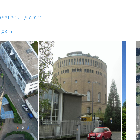
0,93175°N: 6,95202°O
6,08 m