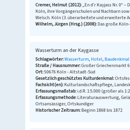
Cremer, Helmut (2012)
„En d’r Kayjass Nr. 0“ 
Köln, ihre Vorgängerschulen und Nachbarn sow
Welsch. Köln (3. überarbeitete und erweiterte A
Wilhelm, Jürgen (Hrsg.) (2008)
Das große Köln-L
Wasserturm an der Kaygasse
Schlagwörter
Wasserturm
Hotel
Baudenkmal
Straße / Hausnummer
Großer Griechenmarkt 6
Ort
50676 Köln - Altstadt-Süd
Gesetzlich geschütztes Kulturdenkmal
Ortsfe
Fachsicht(en)
Kulturlandschaftspflege, Landes
Erfassungsmaßstab
i.d.R. 1:5.000 (größer als 1:
Erfassungsmethode
Literaturauswertung, Gel
Ortsansässiger, Ortskundiger
Historischer Zeitraum
Beginn 1868 bis 1872