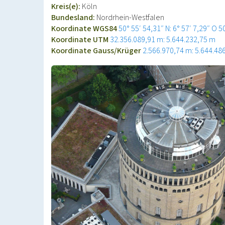
Kreis(e):
Köln
Bundesland:
Nordrhein-Westfalen
Koordinate WGS84
50° 55′ 54,31″ N: 6° 57′ 7,29″ O
5
Koordinate UTM
32.356.089,91 m: 5.644.232,75 m
Koordinate Gauss/Krüger
2.566.970,74 m: 5.644.48