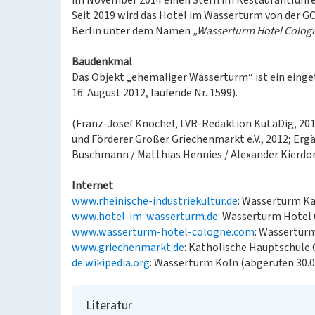
im November 2014 einen Stern im Restaurantführ
Seit 2019 wird das Hotel im Wasserturm von der 
Berlin unter dem Namen
„Wasserturm Hotel Colog
Baudenkmal
Das Objekt „ehemaliger Wasserturm“ ist ein einge
16. August 2012, laufende Nr. 1599).
(Franz-Josef Knöchel, LVR-Redaktion KuLaDig, 201
und Förderer Großer Griechenmarkt e.V., 2012; E
Buschmann / Matthias Hennies / Alexander Kierdorf
Internet
www.rheinische-industriekultur.de
: Wasserturm Ka
www.hotel-im-wasserturm.de
: Wasserturm Hotel 
www.wasserturm-hotel-cologne.com
: Wasserturm
www.griechenmarkt.de
: Katholische Hauptschule
de.wikipedia.org
: Wasserturm Köln (abgerufen 30.0
Literatur