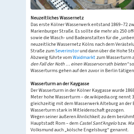
Neuzeitliches Wassernetz
Das erste Kölner Wasserwerk entstand 1869–72 zwi
Marienburger Straße. Es sollte die mehr als 250 öf
sowie die Wasch- und Badeanstalten für die „unbem
neuzeitliche Wassernetz Kölns nach dem Verästelun
Straße zum
Severinstor
und dann über die Hohe S
Abzweig führte vom
Waidmarkt
zum Wasserturm an
den Fall der Noth … einen Wasservorrath bieten“
so
Wasserturms gehen auf den zuvor in Berlin tätigen
Wasserturm an der Kaygasse
Der Wasserturm in der Kölner Kaygasse wurde 186
Meter hohe Wasserturm – de.wikipedia.org nennt 3
gleichzeitig mit dem Wasserwerk Alteburg an der 
Wasserturm stark in Mitleidenschaft gezogen.
Wegen seiner äußeren Ähnlichkeit zu dem berühmt
Hauptstadt Rom – dem
Castel Sant’Angelo
bzw.
Ma
Volksmund auch „kölsche Engelsburg“ genannt.