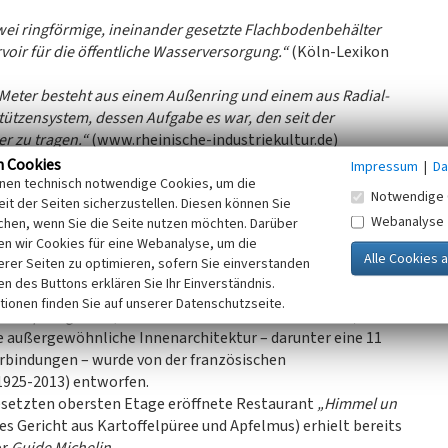
ei ringförmige, ineinander gesetzte Flachbodenbehälter
oir für die öffentliche Wasserversorgung.“
(Köln-Lexikon
Meter besteht aus einem Außenring und einem aus Radial-
tzensystem, dessen Aufgabe es war, den seit der
r zu tragen.“
(www.rheinische-industriekultur.de)
n Cookies
Impressum
|
Da
e hin eine „hässliche Ruine“ (Cremer 2012, S. 21). Von
inen technisch notwendige Cookies, um die
Notwendige 
it der Seiten sicherzustellen. Diesen können Sie
 in ein exklusives First-Class-Luxushotel im – so die
Webanalyse
chen, wenn Sie die Seite nutzen möchten. Darüber
turm Europas“
nach Planungen des auf Gastronomie und
n wir Cookies für eine Webanalyse, um die
rad L. Heinrich. Hierbei wurden die Rundbogenblenden des
erer Seiten zu optimieren, sofern Sie einverstanden
ken eingezogen.
ken des Buttons erklären Sie Ihr Einverständnis.
eute nur mehr im Eingangsbereich erlebbar … Der
tionen finden Sie auf unserer Datenschutzseite.
s ursprünglich.“
(www.rheinische-industriekultur.de)
ie außergewöhnliche Innenarchitektur – darunter eine 11
bindungen – wurde von der französischen
1925-2013) entworfen.
gesetzten obersten Etage eröffnete Restaurant
„Himmel un
lles Gericht aus Kartoffelpüree und Apfelmus) erhielt bereits