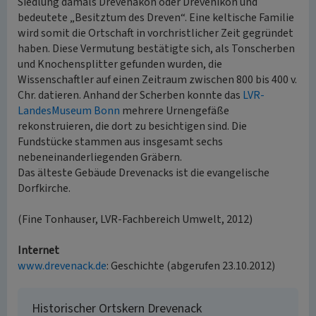
Siedlung damals Drevenakon oder Drevenikon und
bedeutete „Besitztum des Dreven“. Eine keltische Familie
wird somit die Ortschaft in vorchristlicher Zeit gegründet
haben. Diese Vermutung bestätigte sich, als Tonscherben
und Knochensplitter gefunden wurden, die
Wissenschaftler auf einen Zeitraum zwischen 800 bis 400 v.
Chr. datieren. Anhand der Scherben konnte das
LVR-
LandesMuseum Bonn
mehrere Urnengefäße
rekonstruieren, die dort zu besichtigen sind. Die
Fundstücke stammen aus insgesamt sechs
nebeneinanderliegenden Gräbern.
Das älteste Gebäude Drevenacks ist die evangelische
Dorfkirche.
(Fine Tonhauser, LVR-Fachbereich Umwelt, 2012)
Internet
www.drevenack.de
: Geschichte (abgerufen 23.10.2012)
Historischer Ortskern Drevenack