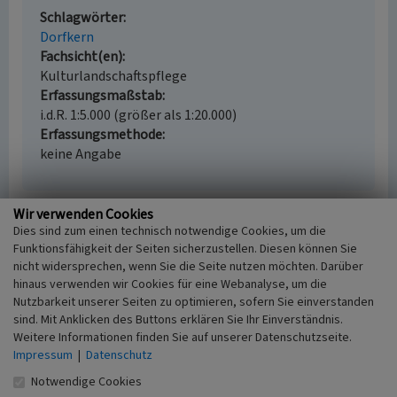
Schlagwörter
Dorfkern
Fachsicht(en)
Kulturlandschaftspflege
Erfassungsmaßstab
i.d.R. 1:5.000 (größer als 1:20.000)
Erfassungsmethode
keine Angabe
Wir verwenden Cookies
Dies sind zum einen technisch notwendige Cookies, um die
Empfohlene Zitierweise
Funktionsfähigkeit der Seiten sicherzustellen. Diesen können Sie
Urheberrechtlicher Hinweis
nicht widersprechen, wenn Sie die Seite nutzen möchten. Darüber
Der hier präsentierte Inhalt ist urheberrechtlich
hinaus verwenden wir Cookies für eine Webanalyse, um die
geschützt. Die angezeigten Medien unterliegen
Nutzbarkeit unserer Seiten zu optimieren, sofern Sie einverstanden
möglicherweise zusätzlichen urheberrechtlichen
sind. Mit Anklicken des Buttons erklären Sie Ihr Einverständnis.
Weitere Informationen finden Sie auf unserer Datenschutzseite.
Bedingungen, die an diesen ausgewiesen sind.
Impressum
|
Datenschutz
Empfohlene Zitierweise
„Historischer Ortskern Drevenack”. In: KuLaDig,
Notwendige Cookies