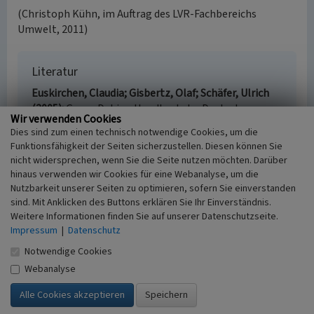
(Christoph Kühn, im Auftrag des LVR-Fachbereichs
Umwelt, 2011)
Literatur
Euskirchen, Claudia; Gisbertz, Olaf; Schäfer, Ulrich
(2005)
Georg Dehio - Handbuch der Deutschen
Wir verwenden Cookies
Kunstdenkmäler. Nordrhein-Westfalen I, Rheinland.
Dies sind zum einen technisch notwendige Cookies, um die
(Neubearbeitung durch die Dehio-Vereinigung). 218-
Funktionsfähigkeit der Seiten sicherzustellen. Diesen können Sie
219, München.
nicht widersprechen, wenn Sie die Seite nutzen möchten. Darüber
Landschaftsverband Rheinland (Hrsg.)
hinaus verwenden wir Cookies für eine Webanalyse, um die
(2007)
Jakobswege. Wege der Jakobspilger im
Nutzbarkeit unserer Seiten zu optimieren, sofern Sie einverstanden
Rheinland. Band 2: In 13 Etappen von Köln und Bonn
sind. Mit Anklicken des Buttons erklären Sie Ihr Einverständnis.
über Trier nach Perl/Schengen am Dreiländereck
Weitere Informationen finden Sie auf unserer Datenschutzseite.
Impressum
|
Datenschutz
von Deutschland, Luxemburg und Frankreich. 46,
Köln (3. Auflage).
Notwendige Cookies
Webanalyse
Pfarrkirche Sankt Margareta in Brühl