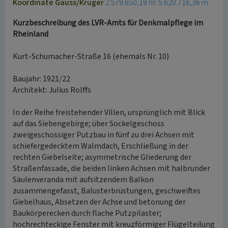
Koordinate Gauss/Krüger
2.579.650,19 m: 5.620.716,36 m
Kurzbeschreibung des LVR-Amts für Denkmalpflege im
Rheinland
Kurt-Schumacher-Straße 16 (ehemals Nr. 10)
Baujahr: 1921/22
Architekt: Julius Rolffs
In der Reihe freistehender Villen, ursprünglich mit Blick
auf das Siebengebirge; über Sockelgeschoss
zweigeschossiger Putzbau in fünf zu drei Achsen mit
schiefergedecktem Walmdach, Erschließung in der
rechten Giebelseite; asymmetrische Gliederung der
Straßenfassade, die beiden linken Achsen mit halbrunder
Säulenveranda mit aufsitzendem Balkon
zusammengefasst, Balusterbrüstungen, geschweiftes
Giebelhaus, Absetzen der Achse und betonung der
Baukörperecken durch flache Putzpilaster;
hochrechteckige Fenster mit kreuzförmiger Flügelteilung