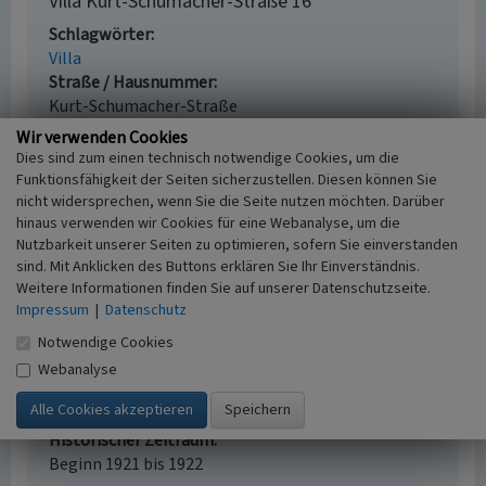
Villa Kurt-Schumacher-Straße 16
Schlagwörter
Villa
Straße / Hausnummer
Kurt-Schumacher-Straße
Ort
Wir verwenden Cookies
53113 Bonn
Dies sind zum einen technisch notwendige Cookies, um die
Gesetzlich geschütztes Kulturdenkmal
Funktionsfähigkeit der Seiten sicherzustellen. Diesen können Sie
Ortsfestes Denkmal gem. § 3 DSchG NW
nicht widersprechen, wenn Sie die Seite nutzen möchten. Darüber
hinaus verwenden wir Cookies für eine Webanalyse, um die
Fachsicht(en)
Nutzbarkeit unserer Seiten zu optimieren, sofern Sie einverstanden
Denkmalpflege
sind. Mit Anklicken des Buttons erklären Sie Ihr Einverständnis.
Erfassungsmaßstab
Weitere Informationen finden Sie auf unserer Datenschutzseite.
i.d.R. 1:5.000 (größer als 1:20.000)
Impressum
|
Datenschutz
Erfassungsmethode
Notwendige Cookies
Literaturauswertung, Geländebegehung/-
kartierung, Archivauswertung, Auswertung
Webanalyse
historischer Schriften, Auswertung historischer
Karten, Auswertung historischer Fotos
Historischer Zeitraum
Beginn 1921 bis 1922