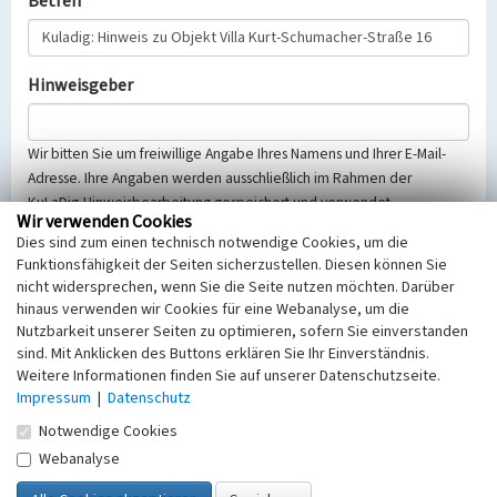
Betreff
Hinweisgeber
Wir bitten Sie um freiwillige Angabe Ihres Namens und Ihrer E-Mail-
Adresse. Ihre Angaben werden ausschließlich im Rahmen der
KuLaDig-Hinweisbearbeitung gespeichert und verwendet.
Wir verwenden Cookies
Selbstverständlich werden diese entsprechend der Vorschriften des
Dies sind zum einen technisch notwendige Cookies, um die
Telemediengesetzes, des Datenschutzgesetzes NRW und der seit
Funktionsfähigkeit der Seiten sicherzustellen. Diesen können Sie
dem 25.05.2018 gültigen Europäischen Datenschutzgrundverordnung
nicht widersprechen, wenn Sie die Seite nutzen möchten. Darüber
(EU-DSGVO) vertraulich behandelt, beachten Sie bitte unsere
hinaus verwenden wir Cookies für eine Webanalyse, um die
Hinweise zum
Datenschutz
.
Nutzbarkeit unserer Seiten zu optimieren, sofern Sie einverstanden
sind. Mit Anklicken des Buttons erklären Sie Ihr Einverständnis.
Nachricht
Weitere Informationen finden Sie auf unserer Datenschutzseite.
Impressum
|
Datenschutz
Notwendige Cookies
Webanalyse
Sicherheitsabfrage
Tragen Sie unten das Rechenergebnis aus der