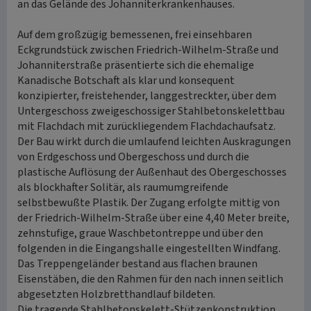
an das Gelände des Johanniterkrankenhauses.
Auf dem großzügig bemessenen, frei einsehbaren
Eckgrundstück zwischen Friedrich-Wilhelm-Straße und
Johanniterstraße präsentierte sich die ehemalige
Kanadische Botschaft als klar und konsequent
konzipierter, freistehender, langgestreckter, über dem
Untergeschoss zweigeschossiger Stahlbetonskelettbau
mit Flachdach mit zurückliegendem Flachdachaufsatz.
Der Bau wirkt durch die umlaufend leichten Auskragungen
von Erdgeschoss und Obergeschoss und durch die
plastische Auflösung der Außenhaut des Obergeschosses
als blockhafter Solitär, als raumumgreifende
selbstbewußte Plastik. Der Zugang erfolgte mittig von
der Friedrich-Wilhelm-Straße über eine 4,40 Meter breite,
zehnstufige, graue Waschbetontreppe und über den
folgenden in die Eingangshalle eingestellten Windfang.
Das Treppengeländer bestand aus flachen braunen
Eisenstäben, die den Rahmen für den nach innen seitlich
abgesetzten Holzbretthandlauf bildeten.
Die tragende Stahlbetonskelett-Stützenkonstruktion