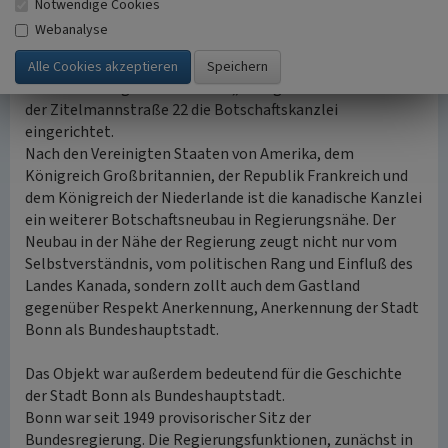
auch die Vertretungen der Länder zunächst provisorisch
Notwendige Cookies
und vorübergehend in Bonn Quartier bezogen. Für
Webanalyse
Residenzen und Kanzleien waren überwiegend
bestehende Bauten angemietet worden. So hatte Kanada
bis zum Umzug 1967 im Hotel „Zum goldenen Stern“ in
der Zitelmannstraße 22 die Botschaftskanzlei
eingerichtet.
Nach den Vereinigten Staaten von Amerika, dem
Königreich Großbritannien, der Republik Frankreich und
dem Königreich der Niederlande ist die kanadische Kanzlei
ein weiterer Botschaftsneubau in Regierungsnähe. Der
Neubau in der Nähe der Regierung zeugt nicht nur vom
Selbstverständnis, vom politischen Rang und Einfluß des
Landes Kanada, sondern zollt auch dem Gastland
gegenüber Respekt Anerkennung, Anerkennung der Stadt
Bonn als Bundeshauptstadt.
Das Objekt war außerdem bedeutend für die Geschichte
der Stadt Bonn als Bundeshauptstadt.
Bonn war seit 1949 provisorischer Sitz der
Bundesregierung. Die Regierungsfunktionen, zunächst in