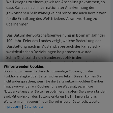
Weltkrieges zu einem gewissen Abschluss gekommen, so
dass Kanada nach internationaler Anerkennung der
gewonnenen Selbständigkeit strebte und auch bereit war,
für die Erhaltung des Weltfriedens Verantwortung zu
übernehmen.
Das Datum der Botschaftseinweihung in Bonn im Jahr der
100-Jahr-Feier des Landes zeigt, welche Bedeutung der
Darstellung nach im Ausland, aber auch der kanadisch-
westdeutschen Beziehungen beigemessen wurde.
Schließlich zählte die Bundesrepublik in den
nachfolgenden Jahren neben den Vereinigten Staaten von
Wir verwenden Cookies
Amerika als größtem Handelspartner innerhalb der
Dies sind zum einen technisch notwendige Cookies, um die
Europäischen Gemeinschaft hinter Großbritannien zum
Funktionsfähigkeit der Seiten sicherzustellen. Diesen können Sie
zweitwichtigsten Handelspartner.
nicht widersprechen, wenn Sie die Seite nutzen möchten. Darüber
hinaus verwenden wir Cookies für eine Webanalyse, um die
Das Objekt war auch bedeutend für die Geschichte der
Nutzbarkeit unserer Seiten zu optimieren, sofern Sie einverstanden
Bundesrepublik Deutschland, insbesondere die
sind. Mit Anklicken des Buttons erklären Sie Ihr Einverständnis.
Weitere Informationen finden Sie auf unserer Datenschutzseite.
Nachkriegsgeschichte.
Impressum
|
Datenschutz
So wie die Regierungsorgane der Bundesrepublik hatten