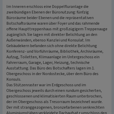
Im Inneren erschloss eine Doppelfluranlage die
zweibündigen Ebenen der Büronutzung: fünfzig
Büroräume beider Ebenen und die repräsentativen
Botschaftsräume waren über Foyer und das rahmende
offene Haupttreppenhaus mit großzügigem Treppenauge
zugänglich. Sie lagen mit direkter Belichtung an den
Außenwänden, ebenso Kanzlei und Konsulat. Im
Gebäudekern befanden sich ohne direkte Belichtung
Konferenz- und Vorführräume, Bibliothek, Archivräume,
Aufzug, Toiletten, Klimaanlage im Untergeschoss ein
Fahrerraum, Garage, Lager, Heizung, technische
Ausstattung. Das Büro des Botschafters lagen im 1.
Obergeschoss in der Nordostecke, über dem Büro des
Konsuls.
Das Stützenraster war im Erdgeschoss und im
Obergeschoss jeweils durch einen rundum gesicherten,
geschlossenen und klimatisierten Raum unterbrochen,
der im Obergeschoss als Tresorraum bezeichnet wurde.
Der mit stranggezogenen, bronzefarbenen senkrechten
Aluminiumstäben verkleidete Dachaufsatz umschloss den