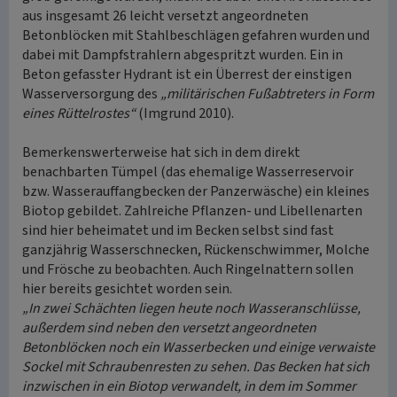
aus insgesamt 26 leicht versetzt angeordneten
Betonblöcken mit Stahlbeschlägen gefahren wurden und
dabei mit Dampfstrahlern abgespritzt wurden. Ein in
Beton gefasster Hydrant ist ein Überrest der einstigen
Wasserversorgung des
„militärischen Fußabtreters in Form
eines Rüttelrostes“
(Imgrund 2010).
Bemerkenswerterweise hat sich in dem direkt
benachbarten Tümpel (das ehemalige Wasserreservoir
bzw. Wasserauffangbecken der Panzerwäsche) ein kleines
Biotop gebildet. Zahlreiche Pflanzen- und Libellenarten
sind hier beheimatet und im Becken selbst sind fast
ganzjährig Wasserschnecken, Rückenschwimmer, Molche
und Frösche zu beobachten. Auch Ringelnattern sollen
hier bereits gesichtet worden sein.
„In zwei Schächten liegen heute noch Wasseranschlüsse,
außerdem sind neben den versetzt angeordneten
Betonblöcken noch ein Wasserbecken und einige verwaiste
Sockel mit Schraubenresten zu sehen. Das Becken hat sich
inzwischen in ein Biotop verwandelt, in dem im Sommer