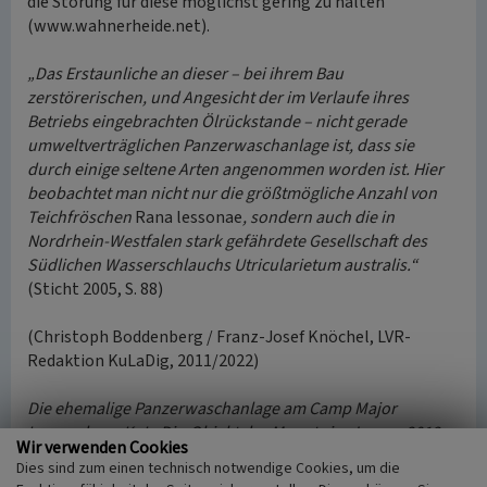
die Störung für diese möglichst gering zu halten
(www.wahnerheide.net).
„Das Erstaunliche an dieser – bei ihrem Bau
zerstörerischen, und Angesicht der im Verlaufe ihres
Betriebs eingebrachten Ölrückstande – nicht gerade
umweltverträglichen Panzerwaschanlage ist, dass sie
durch einige seltene Arten angenommen worden ist. Hier
beobachtet man nicht nur die größtmögliche Anzahl von
Teichfröschen
Rana lessonae
, sondern auch die in
Nordrhein-Westfalen stark gefährdete Gesellschaft des
Südlichen Wasserschlauchs Utricularietum australis.“
(Sticht 2005, S. 88)
(Christoph Boddenberg / Franz-Josef Knöchel, LVR-
Redaktion KuLaDig, 2011/2022)
Die ehemalige Panzerwaschanlage am Camp Major
Legrand war KuLaDig-Objekt des Monats im Januar 2012.
Wir verwenden Cookies
Dies sind zum einen technisch notwendige Cookies, um die
Internet