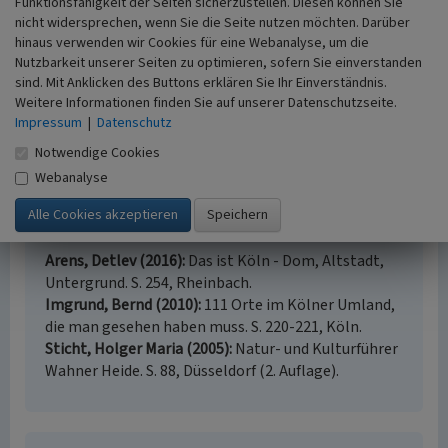
Funktionsfähigkeit der Seiten sicherzustellen. Diesen können Sie
www.pigasus.de
: Relikte in der Wahner Heide,
nicht widersprechen, wenn Sie die Seite nutzen möchten. Darüber
Panzerwaschanlage (abgerufen 22.09.2011)
hinaus verwenden wir Cookies für eine Webanalyse, um die
www.wahnerheide.net
: Ehrenamtlicher Einsatz an der
Nutzbarkeit unserer Seiten zu optimieren, sofern Sie einverstanden
Panzerwaschanlage (abgerufen 15.10.2019)
sind. Mit Anklicken des Buttons erklären Sie Ihr Einverständnis.
Weitere Informationen finden Sie auf unserer Datenschutzseite.
koelschgaenger.net
: Panzerwaschalage (Text Elisabeth
Impressum
|
Datenschutz
van Langen, abgerufen 03.02.2022)
de.wikipedia.org
: Belgische Streitkräfte in Köln (abgerufen
Notwendige Cookies
15.09.2011)
Webanalyse
Literatur
Arens, Detlev (2016)
Das ist Köln - Dom, Altstadt,
Untergrund. S. 254, Rheinbach.
Imgrund, Bernd (2010)
111 Orte im Kölner Umland,
die man gesehen haben muss. S. 220-221, Köln.
Sticht, Holger Maria (2005)
Natur- und Kulturführer
Wahner Heide. S. 88, Düsseldorf (2. Auflage).