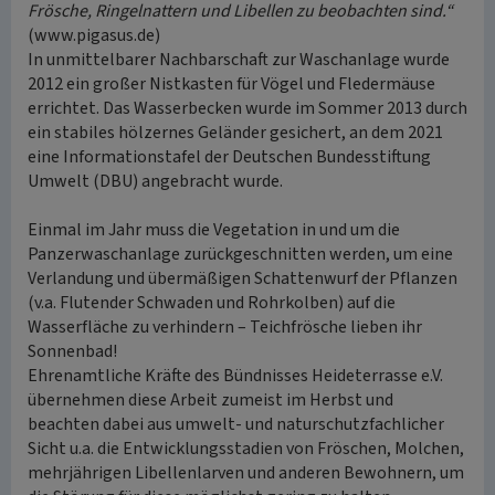
Frösche, Ringelnattern und Libellen zu beobachten sind.“
(www.pigasus.de)
In unmittelbarer Nachbarschaft zur Waschanlage wurde
2012 ein großer Nistkasten für Vögel und Fledermäuse
errichtet. Das Wasserbecken wurde im Sommer 2013 durch
ein stabiles hölzernes Geländer gesichert, an dem 2021
eine Informationstafel der Deutschen Bundesstiftung
Umwelt (DBU) angebracht wurde.
Einmal im Jahr muss die Vegetation in und um die
Panzerwaschanlage zurückgeschnitten werden, um eine
Verlandung und übermäßigen Schattenwurf der Pflanzen
(v.a. Flutender Schwaden und Rohrkolben) auf die
Wasserfläche zu verhindern – Teichfrösche lieben ihr
Sonnenbad!
Ehrenamtliche Kräfte des Bündnisses Heideterrasse e.V.
übernehmen diese Arbeit zumeist im Herbst und
beachten dabei aus umwelt- und naturschutzfachlicher
Sicht u.a. die Entwicklungsstadien von Fröschen, Molchen,
mehrjährigen Libellenlarven und anderen Bewohnern, um