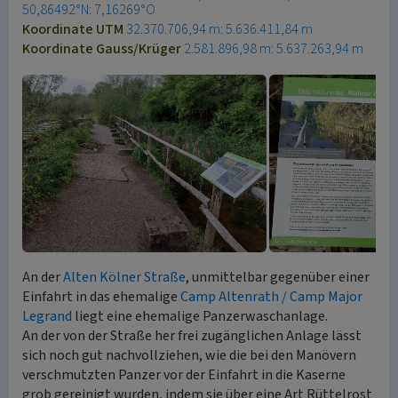
50,86492°N: 7,16269°O
Koordinate UTM
32.370.706,94 m: 5.636.411,84 m
Koordinate Gauss/Krüger
2.581.896,98 m: 5.637.263,94 m
An der
Alten Kölner Straße
, unmittelbar gegenüber einer
Einfahrt in das ehemalige
Camp Altenrath / Camp Major
Legrand
liegt eine ehemalige Panzerwaschanlage.
An der von der Straße her frei zugänglichen Anlage lässt
sich noch gut nachvollziehen, wie die bei den Manövern
verschmutzten Panzer vor der Einfahrt in die Kaserne
grob gereinigt wurden, indem sie über eine Art Rüttelrost