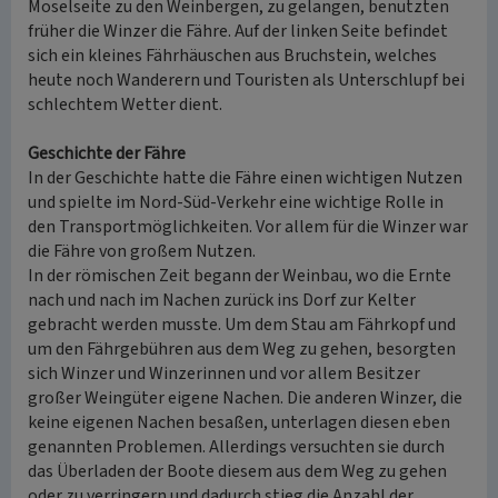
Moselseite zu den Weinbergen, zu gelangen, benutzten
früher die Winzer die Fähre. Auf der linken Seite befindet
sich ein kleines Fährhäuschen aus Bruchstein, welches
heute noch Wanderern und Touristen als Unterschlupf bei
schlechtem Wetter dient.
Geschichte der Fähre
In der Geschichte hatte die Fähre einen wichtigen Nutzen
und spielte im Nord-Süd-Verkehr eine wichtige Rolle in
den Transportmöglichkeiten. Vor allem für die Winzer war
die Fähre von großem Nutzen.
In der römischen Zeit begann der Weinbau, wo die Ernte
nach und nach im Nachen zurück ins Dorf zur Kelter
gebracht werden musste. Um dem Stau am Fährkopf und
um den Fährgebühren aus dem Weg zu gehen, besorgten
sich Winzer und Winzerinnen und vor allem Besitzer
großer Weingüter eigene Nachen. Die anderen Winzer, die
keine eigenen Nachen besaßen, unterlagen diesen eben
genannten Problemen. Allerdings versuchten sie durch
das Überladen der Boote diesem aus dem Weg zu gehen
oder zu verringern und dadurch stieg die Anzahl der