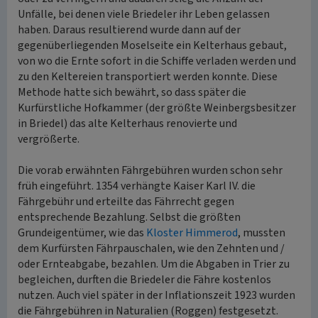
Unfälle, bei denen viele Briedeler ihr Leben gelassen
haben. Daraus resultierend wurde dann auf der
gegenüberliegenden Moselseite ein Kelterhaus gebaut,
von wo die Ernte sofort in die Schiffe verladen werden und
zu den Keltereien transportiert werden konnte. Diese
Methode hatte sich bewährt, so dass später die
Kurfürstliche Hofkammer (der größte Weinbergsbesitzer
in Briedel) das alte Kelterhaus renovierte und
vergrößerte.
Die vorab erwähnten Fährgebühren wurden schon sehr
früh eingeführt. 1354 verhängte Kaiser Karl IV. die
Fährgebühr und erteilte das Fährrecht gegen
entsprechende Bezahlung. Selbst die größten
Grundeigentümer, wie das
Kloster Himmerod
, mussten
dem Kurfürsten Fährpauschalen, wie den Zehnten und /
oder Ernteabgabe, bezahlen. Um die Abgaben in Trier zu
begleichen, durften die Briedeler die Fähre kostenlos
nutzen. Auch viel später in der Inflationszeit 1923 wurden
die Fährgebühren in Naturalien (Roggen) festgesetzt.