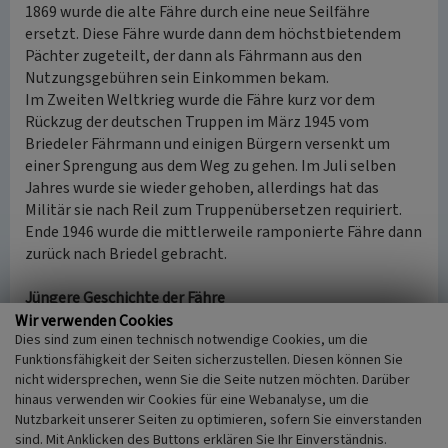
1869 wurde die alte Fähre durch eine neue Seilfähre
ersetzt. Diese Fähre wurde dann dem höchstbietendem
Pächter zugeteilt, der dann als Fährmann aus den
Nutzungsgebühren sein Einkommen bekam.
Im Zweiten Weltkrieg wurde die Fähre kurz vor dem
Rückzug der deutschen Truppen im März 1945 vom
Briedeler Fährmann und einigen Bürgern versenkt um
einer Sprengung aus dem Weg zu gehen. Im Juli selben
Jahres wurde sie wieder gehoben, allerdings hat das
Militär sie nach Reil zum Truppenübersetzen requiriert.
Ende 1946 wurde die mittlerweile ramponierte Fähre dann
zurück nach Briedel gebracht.
Jüngere Geschichte der Fähre
Erst 1960 übernahm die Gemeinde die Eigenregie der
Wir verwenden Cookies
Dies sind zum einen technisch notwendige Cookies, um die
Fähre und stellte einen Fährmann fest ein. Es wurde eine
Funktionsfähigkeit der Seiten sicherzustellen. Diesen können Sie
feste, dauerhafte Fährgebühr eingeführt, die alle Winzer
nicht widersprechen, wenn Sie die Seite nutzen möchten. Darüber
der linken Moselseite bezahlen mussten, während die
hinaus verwenden wir Cookies für eine Webanalyse, um die
Gäste und Nichtwinzer nur eine Überfahrtsgebühr pro
Nutzbarkeit unserer Seiten zu optimieren, sofern Sie einverstanden
Fahrt zahlen mussten.
sind. Mit Anklicken des Buttons erklären Sie Ihr Einverständnis.