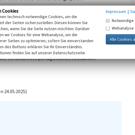
n Cookies
Impressum
|
Da
 1860er Jahren errichtet. Es war ein dreiteiliges Gebäude
inen technisch notwendige Cookies, um die
setzte Mittelteil. Dieser Zustand ist noch auf der
Notwendige 
it der Seiten sicherzustellen. Diesen können Sie
Webanalyse
chen, wenn Sie die Seite nutzen möchten. Darüber
r Jahre durch Anbauten. In dieser Zeit saß hier auch das
n wir Cookies für eine Webanalyse, um die
h die Güterabfertigung. Weitere Anbauten, wie der
erer Seiten zu optimieren, sofern Sie einverstanden
ahre.
ken des Buttons erklären Sie Ihr Einverständnis.
tionen finden Sie auf unserer Datenschutzseite.
te ein bekanntes portugiesisches Restaurant.
n 24.05.2025)