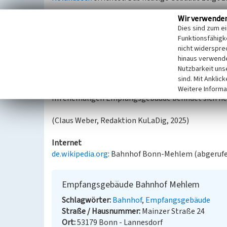
Wir verwende
Das erste Empfangsgebäude wurde vermutlich in den
Dies sind zum e
mit zwei vorspringenden Seiten und einem zurückge
Funktionsfähigke
Gleisseite im Untergeschoss zu erkennen.
nicht widerspre
Das erste Gebäude erweiterte man Anfang der 1870e
hinaus verwende
Mehlemer Postamt. Im nördlichen Anbau befand sic
Nutzbarkeit uns
südliche Halbrundpavillon, gehören in die 1950er J
sind. Mit Anklic
Weitere Informa
Im ehemaligen Empfangsgebäude befindet sich heu
(Claus Weber, Redaktion KuLaDig, 2025)
Internet
de.wikipedia.org
: Bahnhof Bonn-Mehlem (abgerufe
Empfangsgebäude Bahnhof Mehlem
Schlagwörter
Bahnhof
Empfangsgebäude
Straße / Hausnummer
Mainzer Straße 24
Ort
53179 Bonn - Lannesdorf