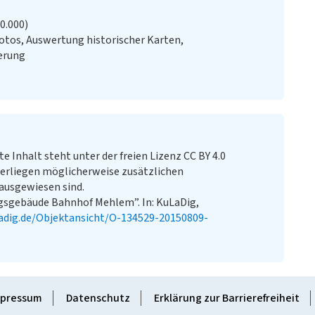
20.000)
otos, Auswertung historischer Karten,
erung
te Inhalt steht unter der freien Lizenz CC BY 4.0
erliegen möglicherweise zusätzlichen
ausgewiesen sind.
gsgebäude Bahnhof Mehlem”. In: KuLaDig,
adig.de/Objektansicht/O-134529-20150809-
pressum
Datenschutz
Erklärung zur Barrierefreiheit