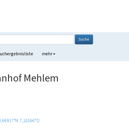
Suche
uchergebnisliste
mehr
hnhof Mehlem
0,66917°N: 7,18166°O