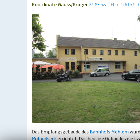
Koordinate Gauss/Krüger
2.583.581,04 m: 5.615.51
Das Empfangsgebäude des
Bahnhofs Mehlem
wurde
Rolandseck
errichtet. Das heutige Gebäude zeigt 