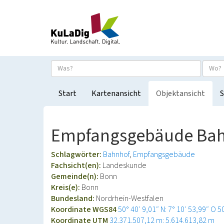
Start
Kartenansicht
Objektansicht
S
Empfangsgebäude Ba
Schlagwörter:
Bahnhof
Empfangsgebäude
Fachsicht(en):
Landeskunde
Gemeinde(n):
Bonn
Kreis(e):
Bonn
Bundesland:
Nordrhein-Westfalen
Koordinate WGS84
50° 40′ 9,01″ N: 7° 10′ 53,99″ O
5
Koordinate UTM
32.371.507,12 m: 5.614.613,82 m