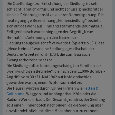
Die Quellenlage zur Entstehung der Siedlung ist sehr
schlecht, ähnlich diffus und nicht schlüssig nachprüfbar
sind die Erklärungsansätze zu ihrer Namensgebung. Die
heute gängige Bezeichnung „Finnensiedlung“ bezieht
sich auf das wohl aus Finnland stammende Baumaterial.
Zeitgenössisch wurde hingegen der Begriff „Neue
Heimat“ in Anlehnung an den Namen der
Siedlungsbaugesellschaft verwendet (Spiertz o.J.). Diese
„Neue Heimat“ war eine Siedlungsgesellschaft der
Deutsche Arbeiterfront (DAF), die zum Bau auch
Zwangsarbeiter einsetzte.
Die Siedlung sollte bombengeschädigten Familien der
„wehrwichtigen Betriebe“, die nach dem „1000-Bomber-
Angriff“ vom 30./31. Mai 1942 auf Köln obdachlos
geworden waren, neuen Wohnraum bieten.
Die Häuser wurden durch Kölner Firmen wie
Felten &
Guillaume
, Waggon und Anhängerbau Köln oder die
Radium Werke erbaut. Der Gesamtgrundriss der Siedlung
soll einen Finnendolch nachbilden, da die Siedlung aber
unvollendet blieb, ist diese Metapher nur zu erahnen.