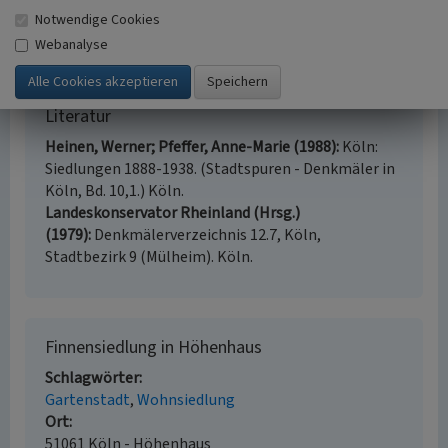
www.bilderbuch-koeln.de
: Denkmalbeschreibung eines
Notwendige Cookies
Wohnhauses in der Finnensiedlung (abgerufen am
Webanalyse
07.07.2015, Inhalt nicht mehr verfügbar 20.10.2020)
Literatur
Heinen, Werner; Pfeffer, Anne-Marie (1988)
Köln:
Siedlungen 1888-1938. (Stadtspuren - Denkmäler in
Köln, Bd. 10,1.) Köln.
Landeskonservator Rheinland (Hrsg.)
(1979)
Denkmälerverzeichnis 12.7, Köln,
Stadtbezirk 9 (Mülheim). Köln.
Finnensiedlung in Höhenhaus
Schlagwörter
Gartenstadt
Wohnsiedlung
Ort
51061 Köln - Höhenhaus