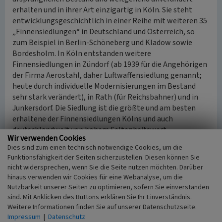
erhalten und in ihrer Art einzigartig in Köln. Sie steht
entwicklungsgeschichtlich in einer Reihe mit weiteren 35
„Finnensiedlungen“ in Deutschland und Österreich, so
zum Beispiel in Berlin-Schöneberg und Kladow sowie
Bordesholm. In Köln entstanden weitere
Finnensiedlungen in Zündorf (ab 1939 für die Angehörigen
der Firma Aerostahl, daher Luftwaffensiedlung genannt;
heute durch individuelle Modernisierungen im Bestand
sehr stark verändert), in Rath (für Reichsbahner) und in
Junkersdorf. Die Siedlung ist die größte und am besten
erhaltene der Finnensiedlungen Kölns und auch
deutschlandweit von hohem Seltenheitswert.
Wir verwenden Cookies
Dies sind zum einen technisch notwendige Cookies, um die
(Martina Gelhar, LVR-Fachbereich Landschaftliche
Funktionsfähigkeit der Seiten sicherzustellen. Diesen können Sie
Kulturpflege, 2015/2021)
nicht widersprechen, wenn Sie die Seite nutzen möchten. Darüber
hinaus verwenden wir Cookies für eine Webanalyse, um die
Internet
Nutzbarkeit unserer Seiten zu optimieren, sofern Sie einverstanden
www.rheinische-geschichte.lvr.de
: Höhenhaus und die
sind. Mit Anklicken des Buttons erklären Sie Ihr Einverständnis.
Finnenhaussiedlung Neue Heimat (Text Willi Spiertz,
Weitere Informationen finden Sie auf unserer Datenschutzseite.
abgerufen 08.06.2021)
Impressum
|
Datenschutz