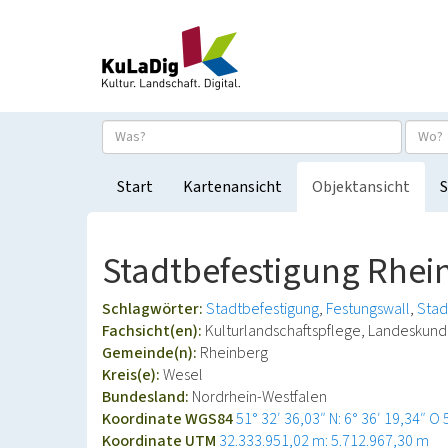
Start
Kartenansicht
Objektansicht
S
Stadtbefestigung Rhei
Schlagwörter:
Stadtbefestigung
Festungswall
Sta
Fachsicht(en):
Kulturlandschaftspflege, Landeskun
Gemeinde(n):
Rheinberg
Kreis(e):
Wesel
Bundesland:
Nordrhein-Westfalen
Koordinate WGS84
51° 32′ 36,03″ N: 6° 36′ 19,34″ O
Koordinate UTM
32.333.951,02 m: 5.712.967,30 m