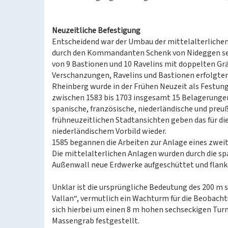
Neuzeitliche Befestigung
Entscheidend war der Umbau der mittelalterlichen
durch den Kommandanten Schenk von Nideggen sei
von 9 Bastionen und 10 Ravelins mit doppelten Gr
Verschanzungen, Ravelins und Bastionen erfolgten
Rheinberg wurde in der Frühen Neuzeit als Festung
zwischen 1583 bis 1703 insgesamt 15 Belagerungen
spanische, französische, niederländische und preu
frühneuzeitlichen Stadtansichten geben das für d
niederländischem Vorbild wieder.
1585 begannen die Arbeiten zur Anlage eines zwei
Die mittelalterlichen Anlagen wurden durch die s
Außenwall neue Erdwerke aufgeschüttet und flan
Unklar ist die ursprüngliche Bedeutung des 200 m
Vallan“, vermutlich ein Wachturm für die Beobachtu
sich hierbei um einen 8 m hohen sechseckigen Turm
Massengrab festgestellt.