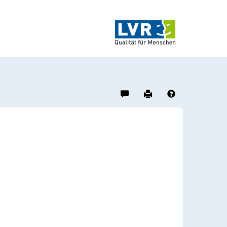
Hinweis
Drucken
Hilfe
zu
diesem
Objekt
geben