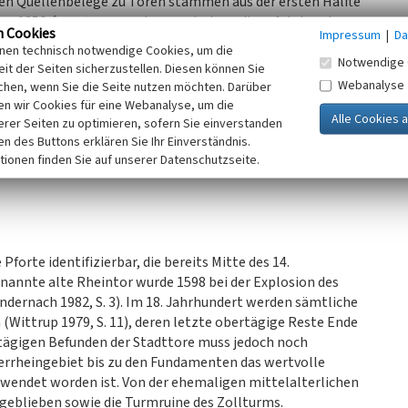
sten Quellenbelege zu Toren stammen aus der ersten Hälfte
en, 1356
fossata
genannt, ausgehoben, diese folgten den
n Cookies
Impressum
|
Da
tt, Niepgraben und Moersbach. Im gesamten 14.
inen technisch notwendige Cookies, um die
Notwendige 
it der Seiten sicherzustellen. Diesen können Sie
Webanalyse
chen, wenn Sie die Seite nutzen möchten. Darüber
iche Nennungen der Stadttore und Pforten mit
n wir Cookies für eine Webanalyse, um die
. 3):
erer Seiten zu optimieren, sofern Sie einverstanden
um Campense
,
ken des Buttons erklären Sie Ihr Einverständnis.
tionen finden Sie auf unserer Datenschutzseite.
Pforte identifizierbar, die bereits Mitte des 14.
nannte alte Rheintor wurde 1598 bei der Explosion des
dernach 1982, S. 3). Im 18. Jahrhundert werden sämtliche
 (Wittrup 1979, S. 11), deren letzte obertägige Reste Ende
rtägigen Befunden der Stadttore muss jedoch noch
rrheingebiet bis zu den Fundamenten das wertvolle
wendet worden ist. Von der ehemaligen mittelalterlichen
 geblieben sowie die Turmruine des Zollturms.