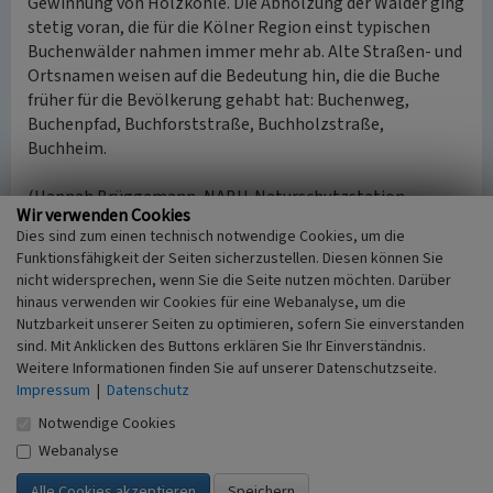
Gewinnung von Holzkohle. Die Abholzung der Wälder ging
stetig voran, die für die Kölner Region einst typischen
Buchenwälder nahmen immer mehr ab. Alte Straßen- und
Ortsnamen weisen auf die Bedeutung hin, die die Buche
früher für die Bevölkerung gehabt hat: Buchenweg,
Buchenpfad, Buchforststraße, Buchholzstraße,
Buchheim.
(Hannah Brüggemann, NABU-Naturschutzstation
Wir verwenden Cookies
Leverkusen-Köln, 2014)
Dies sind zum einen technisch notwendige Cookies, um die
Funktionsfähigkeit der Seiten sicherzustellen. Diesen können Sie
Quelle
nicht widersprechen, wenn Sie die Seite nutzen möchten. Darüber
Persönliche Gespräche mit den Herren Michael Hundt und
hinaus verwenden wir Cookies für eine Webanalyse, um die
Jonas Schreibwies über POIs im äußeren Grüngürtel am
Nutzbarkeit unserer Seiten zu optimieren, sofern Sie einverstanden
11.11.2013 und mit Frau Angelika Burauen über die
sind. Mit Anklicken des Buttons erklären Sie Ihr Einverständnis.
FreiLuGa, 20.01.2014.
Weitere Informationen finden Sie auf unserer Datenschutzseite.
Impressum
|
Datenschutz
Internet
Notwendige Cookies
www.koelner-festungsbauten.de
: Stadtbefestigung im
Webanalyse
Kaiserreich – Zwischenwerk Va Müngersdorf (abgerufen
08.10.2014)