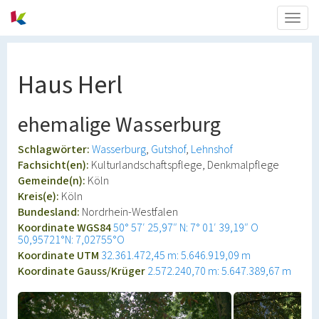
Togg
navig
Haus Herl
ehemalige Wasserburg
Schlagwörter:
Wasserburg
Gutshof
Lehnshof
Fachsicht(en):
Kulturlandschaftspflege, Denkmalpflege
Gemeinde(n):
Köln
Kreis(e):
Köln
Bundesland:
Nordrhein-Westfalen
Koordinate WGS84
50° 57′ 25,97″ N: 7° 01′ 39,19″ O
50,95721°N: 7,02755°O
Koordinate UTM
32.361.472,45 m: 5.646.919,09 m
Koordinate Gauss/Krüger
2.572.240,70 m: 5.647.389,67 m