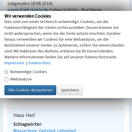
(abgerufen 18.08.2014)
www.stadt-koeln.de
: Leben in Köln - Buchheim
Wir verwenden Cookies
(abgerufen 18.08.2014)
Dies sind zum einen technisch notwendige Cookies, um die
de.wikipedia.org
: Buchheim (Köln) (abgerufen 18.08.2014)
Funktionsfähigkeit der Seiten sicherzustellen. Diesen können Sie
de.wikipedia.org
: Wasserburg (abgerufen 18.08.2014)
nicht widersprechen, wenn Sie die Seite nutzen möchten. Darüber
hinaus verwenden wir Cookies für eine Webanalyse, um die
Nutzbarkeit unserer Seiten zu optimieren, sofern Sie einverstanden
Literatur
sind. Mit Anklicken des Buttons erklären Sie Ihr Einverständnis.
Sprunkel, Elke (2004)
Dat Wasser vun Kölle – is
Weitere Informationen finden Sie auf unserer Datenschutzseite.
joot?. Eine Radexkursion durchs Rechstrheinische
Impressum
|
Datenschutz
zum Thema "Wasser in der Großstadt". In:
Notwendige Cookies
Schweizer, Günther (Hrsg.): Köln und der Kölner
Webanalyse
Raum. Teil 1. Stadt und Umland, (Kölner
geographische Arbeiten, 82.) S. 111-119. Köln.
Haus Herl
Schlagwörter
Wasserburg
Gutshof
Lehnshof