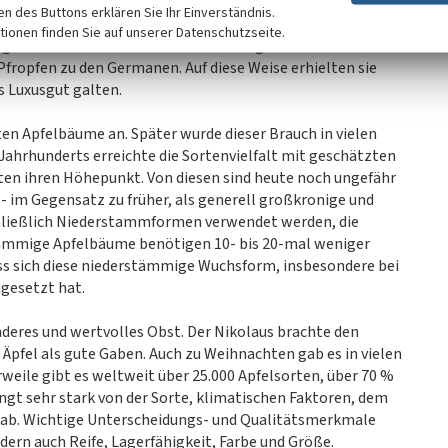
nde hinweg wurde er kultiviert und durch Selektierung und
ken des Buttons erklären Sie Ihr Einverständnis.
anz neue Sorten. Eine Vermehrung durch Samen oder
tionen finden Sie auf unserer Datenschutzseite.
igenschaften der Sorte nicht verloren gehen sollen. Die
fropfen zu den Germanen. Auf diese Weise erhielten sie
s Luxusgut galten.
en Apfelbäume an. Später wurde dieser Brauch in vielen
Jahrhunderts erreichte die Sortenvielfalt mit geschätzten
n ihren Höhepunkt. Von diesen sind heute noch ungefähr
e - im Gegensatz zu früher, als generell großkronige und
ließlich Niederstammformen verwendet werden, die
stämmige Apfelbäume benötigen 10- bis 20-mal weniger
s sich diese niederstämmige Wuchsform, insbesondere bei
hgesetzt hat.
deres und wertvolles Obst. Der Nikolaus brachte den
 Äpfel als gute Gaben. Auch zu Weihnachten gab es in vielen
weile gibt es weltweit über 25.000 Apfelsorten, über 70 %
ngt sehr stark von der Sorte, klimatischen Faktoren, dem
e ab. Wichtige Unterscheidungs- und Qualitätsmerkmale
ern auch Reife, Lagerfähigkeit, Farbe und Größe.