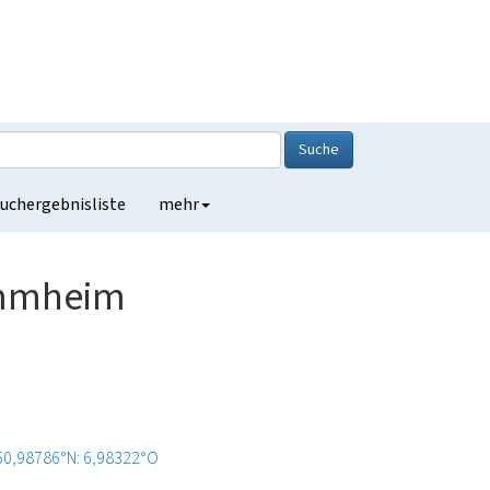
Suche
uchergebnisliste
mehr
ammheim
50,98786°N: 6,98322°O