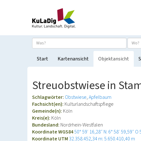
Start
Kartenansicht
Objektansicht
S
Streuobstwiese in St
Schlagwörter:
Obstwiese
Apfelbaum
Fachsicht(en):
Kulturlandschaftspflege
Gemeinde(n):
Köln
Kreis(e):
Köln
Bundesland:
Nordrhein-Westfalen
Koordinate WGS84
50° 59′ 16,28″ N: 6° 58′ 59,59″ O
Koordinate UTM
32.358.452,34 m: 5.650.410,40 m