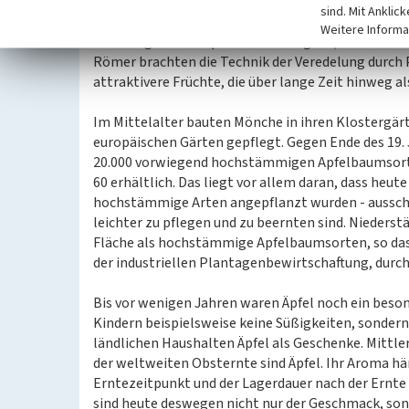
entfernt. Er war holzig und bitter. Über Jahrtause
sind. Mit Anklic
Veredelung verändert oder es entstanden sogar g
Weitere Informa
Stecklinge ist bei Äpfeln nicht möglich, wenn die E
Römer brachten die Technik der Veredelung durch P
attraktivere Früchte, die über lange Zeit hinweg al
Im Mittelalter bauten Mönche in ihren Klostergärt
europäischen Gärten gepflegt. Gegen Ende des 19. 
20.000 vorwiegend hochstämmigen Apfelbaumsorte
60 erhältlich. Das liegt vor allem daran, dass heut
hochstämmige Arten angepflanzt wurden - aussch
leichter zu pflegen und zu beernten sind. Nieder
Fläche als hochstämmige Apfelbaumsorten, so das
der industriellen Plantagenbewirtschaftung, durc
Bis vor wenigen Jahren waren Äpfel noch ein beson
Kindern beispielsweise keine Süßigkeiten, sondern
ländlichen Haushalten Äpfel als Geschenke. Mittler
der weltweiten Obsternte sind Äpfel. Ihr Aroma hä
Erntezeitpunkt und der Lagerdauer nach der Ernt
sind heute deswegen nicht nur der Geschmack, sond