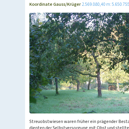
Koordinate Gauss/Krüger
2.569.080,40 m: 5.650.75
Streuobstwiesen waren früher ein prägender Bestan
dienten der Selbstversorgung mit Obst und stellt