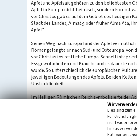
Äpfel und Apfelsaft gehören zu den beliebtesten Ob
Apfel in Europa nicht heimisch, sondern kommt wa
vor Christus gab es auf dem Gebiet des heutigen
Stadt des Landes, Almaty, oder früher Alma Ata, ih
Äpfel”.
Seinen Weg nach Europa fand der Apfel vermutlich 
Römer gelangte er nach Süd- und Osteuropa. Von d
vor Christus ins restliche Europa. Schnell integrier
Essgewohnheiten und Bräuche und es dauerte nicht 
wurde. So unterschiedlich die europäischen Kulturen
jeweiligen Bedeutungen des Apfels. Bei den Kelten
Unsterblichkeit.
Im Heiligen Römischen Reich symbolisierte der Apf
Krönungszeremonien, bei denen der Herrscher den 
Wir verwende
Dies sind zum e
den Griechen galt die Frucht als Aphrodisiakum und
Funktionsfähigke
umwerben.
nicht widerspre
hinaus verwende
Der asiatische Holzapfel, der Urapfel, war geschma
Nutzbarkeit uns