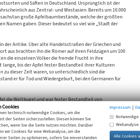
stsorten und Säften in Deutschland. Ursprünglich ist der
hrscheinlich aus Zentral- und Westasien. Bereits um 10.000
 Kasachstan große Apfelbaumbestände, welche der größten
ren Namen gaben. Dieser bedeutet so viel wie „Stadt der
in der Antike. Über alte Handelsstraßen der Griechen und
ort aus brachten ihn die Römer auf ihren Feldzügen um 100
ten die einzelnen Völker die fremde Frucht in ihre
lange, bis der Apfel fester Bestandteil ihrer Kulturen
 zu dieser Zeit waren, so unterschiedlich sind die
 stand er für Tod und Wiedergeburt, bei den Germanen für
el die Weltkugel und war fester Bestandteil von
sogenannten “Reichsapfel„ in seiner linken Hand trug. Bei
n Cookies
Impressum
|
Da
inen technisch notwendige Cookies, um die
 die Männer nutzten sie, um mit ihr ihre Auserwählte zu
Notwendige 
it der Seiten sicherzustellen. Diesen können Sie
Webanalyse
chen, wenn Sie die Seite nutzen möchten. Darüber
n wir Cookies für eine Webanalyse, um die
cklich weit von den Kulturäpfeln, die wir heute kennen,
erer Seiten zu optimieren, sofern Sie einverstanden