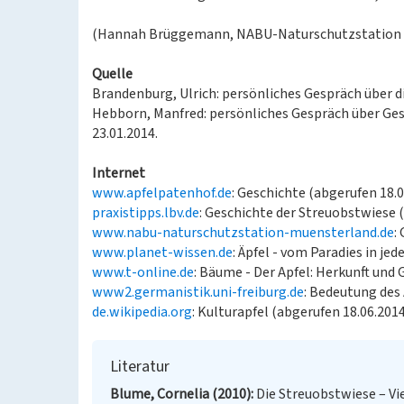
(Hannah Brüggemann, NABU-Naturschutzstation L
Quelle
Brandenburg, Ulrich: persönliches Gespräch über d
Hebborn, Manfred: persönliches Gespräch über Ge
23.01.2014.
Internet
www.apfelpatenhof.de
: Geschichte (abgerufen 18.
praxistipps.lbv.de
: Geschichte der Streuobstwiese 
www.nabu-naturschutzstation-muensterland.de
:
www.planet-wissen.de
: Äpfel - vom Paradies in je
www.t-online.de
: Bäume - Der Apfel: Herkunft und 
www2.germanistik.uni-freiburg.de
: Bedeutung des 
de.wikipedia.org
: Kulturapfel (abgerufen 18.06.201
Literatur
Blume, Cornelia (2010)
Die Streuobstwiese – Vi