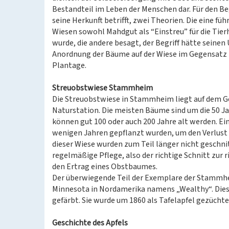
Bestandteil im Leben der Menschen dar. Für den Be
seine Herkunft betrifft, zwei Theorien. Die eine füh
Wiesen sowohl Mahdgut als “Einstreu” für die Tie
wurde, die andere besagt, der Begriff hätte seinen
Anordnung der Bäume auf der Wiese im Gegensatz 
Plantage.
Streuobstwiese Stammheim
Die Streuobstwiese in Stammheim liegt auf dem Ge
Naturstation. Die meisten Bäume sind um die 50 Jah
können gut 100 oder auch 200 Jahre alt werden. E
wenigen Jahren gepflanzt wurden, um den Verlust
dieser Wiese wurden zum Teil länger nicht geschni
regelmäßige Pflege, also der richtige Schnitt zur ri
den Ertrag eines Obstbaumes.
Der überwiegende Teil der Exemplare der Stammhe
Minnesota in Nordamerika namens „Wealthy“. Diese 
gefärbt. Sie wurde um 1860 als Tafelapfel gezüchte
Geschichte des Apfels