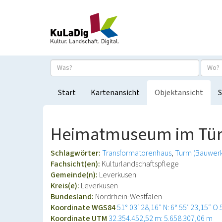
Start
Kartenansicht
Objektansicht
S
Heimatmuseum im Türm
Schlagwörter:
Transformatorenhaus
Turm (Bauwerk
Fachsicht(en):
Kulturlandschaftspflege
Gemeinde(n):
Leverkusen
Kreis(e):
Leverkusen
Bundesland:
Nordrhein-Westfalen
Koordinate WGS84
51° 03′ 28,16″ N: 6° 55′ 23,15″ O
Koordinate UTM
32.354.452,52 m: 5.658.307,06 m