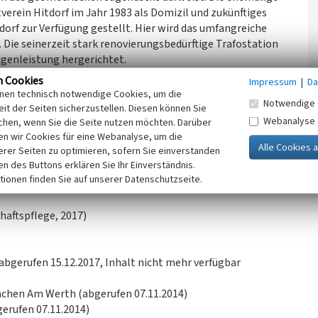
rein Hitdorf im Jahr 1983 als Domizil und zukünftiges
orf zur Verfügung gestellt. Hier wird das umfangreiche
. Die seinerzeit stark renovierungsbedürftige Trafostation
genleistung hergerichtet.
ter dem Motto „Fähre, Schifffahrt, Hafen” eröffnet. Die
n Cookies
Impressum
|
Da
elausstellungen, z.B. mit den Themen “Brauwesen,
inen technisch notwendige Cookies, um die
Notwendige 
tellung” in Hitdorf. Aber auch örtlichen Vereinen steht
it der Seiten sicherzustellen. Diesen können Sie
Webanalyse
rt zur Verfügung.
chen, wenn Sie die Seite nutzen möchten. Darüber
n wir Cookies für eine Webanalyse, um die
erer Seiten zu optimieren, sofern Sie einverstanden
 Künstlerin Bärbel Kolberg entworfen und im August 2007
ken des Buttons erklären Sie Ihr Einverständnis.
dustriezweige Hitdorfs: Das Fass steht für das Bierbrauen,
tionen finden Sie auf unserer Datenschutzseite.
dimensionale Streichhölzer für die Zündholzherstellung.
haftspflege, 2017)
(abgerufen 15.12.2017, Inhalt nicht mehr verfügbar
hen Am Werth (abgerufen 07.11.2014)
bgerufen 07.11.2014)