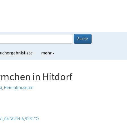
Suche
uchergebnisliste
mehr
chen in Hitdorf
)
Heimatmuseum
51,05782°N: 6,9231°O