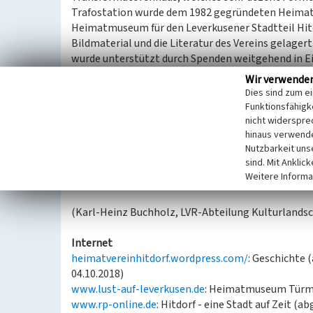
Trafostation wurde dem 1982 gegründeten Heimatve
Heimatmuseum für den Leverkusener Stadtteil Hitd
Bildmaterial und die Literatur des Vereins gelagert
wurde unterstützt durch Spenden weitgehend in Ei
Am 19. Januar 1998 wurde eine erste Ausstellung un
Wir verwende
relativ geringe Raumkapazität erlaubt nur Wechs
Dies sind zum e
Zigarren- und Tabakfabrikation sowie Zündholzhers
Funktionsfähigke
das Heimatmuseum zum Beispiel als Ausstellungso
nicht widerspre
hinaus verwende
Nutzbarkeit uns
Die Bronzestatue vor dem Türmchen wurde von der
sind. Mit Anklic
eingeweiht. Sie symbolisiert die drei mächtigen In
Weitere Informa
die Pfeife für die Tabakverarbeitung und zwei über
(Karl-Heinz Buchholz, LVR-Abteilung Kulturlandsc
Internet
heimatvereinhitdorf.wordpress.com/
: Geschichte 
04.10.2018)
www.lust-auf-leverkusen.de
: Heimatmuseum Türmc
www.rp-online.de
: Hitdorf - eine Stadt auf Zeit (a