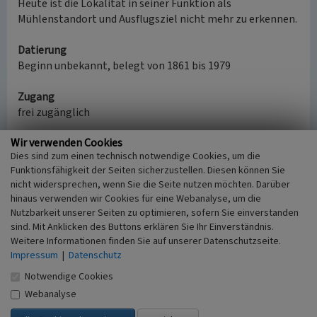
Heute ist die Lokalität in seiner Funktion als
Mühlenstandort und Ausflugsziel nicht mehr zu erkennen.
Datierung
Beginn unbekannt, belegt von 1861 bis 1979
Zugang
frei zugänglich
Wir verwenden Cookies
Hinweis
Dies sind zum einen technisch notwendige Cookies, um die
Das Objekt „Sonntagsmühle am Mirbesbach in
Funktionsfähigkeit der Seiten sicherzustellen. Diesen können Sie
Königswinter“ ist Element des historischen
nicht widersprechen, wenn Sie die Seite nutzen möchten. Darüber
Kulturlandschaftsbereiches
Siebengebirge
hinaus verwenden wir Cookies für eine Webanalyse, um die
(Kulturlandschaftsbereich Regionalplan Köln 446).
Nutzbarkeit unserer Seiten zu optimieren, sofern Sie einverstanden
sind. Mit Anklicken des Buttons erklären Sie Ihr Einverständnis.
(Jörn Kling, 2024)
Weitere Informationen finden Sie auf unserer Datenschutzseite.
Impressum
|
Datenschutz
Quellen
Notwendige Cookies
Urliste 1861. Archiv des Heimatvereins für das
Webanalyse
Siebengebirge.
Echo des Siebengebirges, 30.11.1901, 24.1.1914, 14.5.1914,