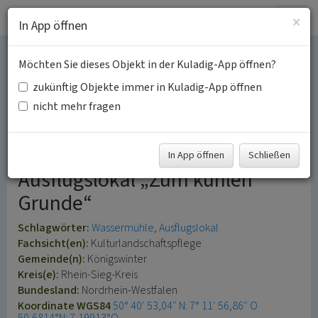
Togg
×
In App öffnen
navig
Möchten Sie dieses Objekt in der Kuladig-App öffnen?
Sonntagsmühle am
zukünftig Objekte immer in Kuladig-App öffnen
Mirbesbach in
nicht mehr fragen
Königswinter
In App öffnen
Schließen
Ausflugslokal „Zum kühlen
Grunde“
Schlagwörter:
Wassermühle
Ausflugslokal
Fachsicht(en):
Kulturlandschaftspflege
Gemeinde(n):
Königswinter
Kreis(e):
Rhein-Sieg-Kreis
Bundesland:
Nordrhein-Westfalen
Koordinate WGS84
50° 40′ 53,04″ N: 7° 11′ 56,86″ O