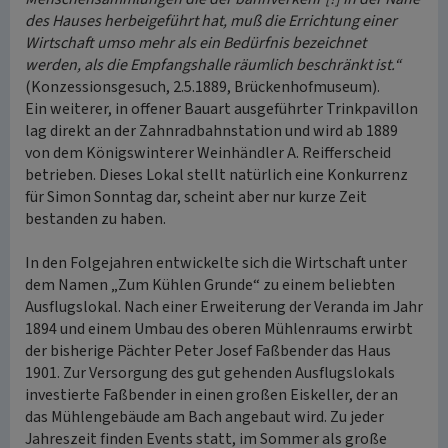
des Hauses herbeigeführt hat, muß die Errichtung einer
Wirtschaft umso mehr als ein Bedürfnis bezeichnet
werden, als die Empfangshalle räumlich beschränkt ist.“
(Konzessionsgesuch, 2.5.1889, Brückenhofmuseum).
Ein weiterer, in offener Bauart ausgeführter Trinkpavillon
lag direkt an der Zahnradbahnstation und wird ab 1889
von dem Königswinterer Weinhändler A. Reifferscheid
betrieben. Dieses Lokal stellt natürlich eine Konkurrenz
für Simon Sonntag dar, scheint aber nur kurze Zeit
bestanden zu haben.
In den Folgejahren entwickelte sich die Wirtschaft unter
dem Namen „Zum Kühlen Grunde“ zu einem beliebten
Ausflugslokal. Nach einer Erweiterung der Veranda im Jahr
1894 und einem Umbau des oberen Mühlenraums erwirbt
der bisherige Pächter Peter Josef Faßbender das Haus
1901. Zur Versorgung des gut gehenden Ausflugslokals
investierte Faßbender in einen großen Eiskeller, der an
das Mühlengebäude am Bach angebaut wird. Zu jeder
Jahreszeit finden Events statt, im Sommer als große