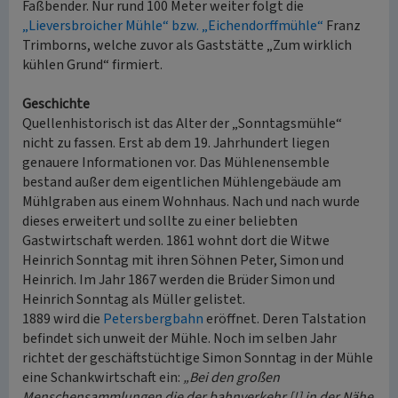
Faßbender. Nur rund 100 Meter weiter folgt die
„Lieversbroicher Mühle“ bzw. „Eichendorffmühle“
Franz
Trimborns, welche zuvor als Gaststätte „Zum wirklich
kühlen Grund“ firmiert.
Geschichte
Quellenhistorisch ist das Alter der „Sonntagsmühle“
nicht zu fassen. Erst ab dem 19. Jahrhundert liegen
genauere Informationen vor. Das Mühlenensemble
bestand außer dem eigentlichen Mühlengebäude am
Mühlgraben aus einem Wohnhaus. Nach und nach wurde
dieses erweitert und sollte zu einer beliebten
Gastwirtschaft werden. 1861 wohnt dort die Witwe
Heinrich Sonntag mit ihren Söhnen Peter, Simon und
Heinrich. Im Jahr 1867 werden die Brüder Simon und
Heinrich Sonntag als Müller gelistet.
1889 wird die
Petersbergbahn
eröffnet. Deren Talstation
befindet sich unweit der Mühle. Noch im selben Jahr
richtet der geschäftstüchtige Simon Sonntag in der Mühle
eine Schankwirtschaft ein:
„Bei den großen
Menschensammlungen die der bahnverkehr [!] in der Nähe