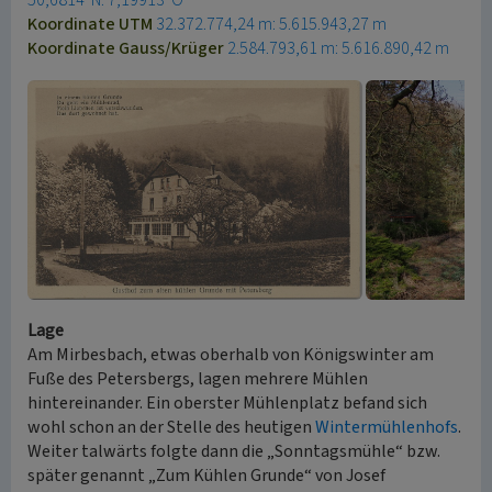
50,6814°N: 7,19913°O
Koordinate UTM
32.372.774,24 m: 5.615.943,27 m
Koordinate Gauss/Krüger
2.584.793,61 m: 5.616.890,42 m
Lage
Am Mirbesbach, etwas oberhalb von Königswinter am
Fuße des Petersbergs, lagen mehrere Mühlen
hintereinander. Ein oberster Mühlenplatz befand sich
wohl schon an der Stelle des heutigen
Wintermühlenhofs
.
Weiter talwärts folgte dann die „Sonntagsmühle“ bzw.
später genannt „Zum Kühlen Grunde“ von Josef