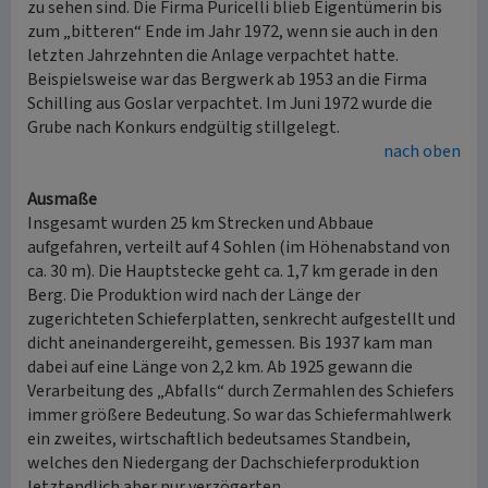
zu sehen sind. Die Firma Puricelli blieb Eigentümerin bis
zum „bitteren“ Ende im Jahr 1972, wenn sie auch in den
letzten Jahrzehnten die Anlage verpachtet hatte.
Beispielsweise war das Bergwerk ab 1953 an die Firma
Schilling aus Goslar verpachtet. Im Juni 1972 wurde die
Grube nach Konkurs endgültig stillgelegt.
nach oben
Ausmaße
Insgesamt wurden 25 km Strecken und Abbaue
aufgefahren, verteilt auf 4 Sohlen (im Höhenabstand von
ca. 30 m). Die Hauptstecke geht ca. 1,7 km gerade in den
Berg. Die Produktion wird nach der Länge der
zugerichteten Schieferplatten, senkrecht aufgestellt und
dicht aneinandergereiht, gemessen. Bis 1937 kam man
dabei auf eine Länge von 2,2 km. Ab 1925 gewann die
Verarbeitung des „Abfalls“ durch Zermahlen des Schiefers
immer größere Bedeutung. So war das Schiefermahlwerk
ein zweites, wirtschaftlich bedeutsames Standbein,
welches den Niedergang der Dachschieferproduktion
letztendlich aber nur verzögerten.