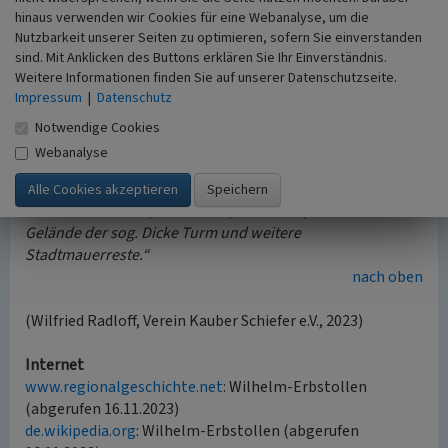
Kulturdenkmal
hinaus verwenden wir Cookies für eine Webanalyse, um die
Das Schieferbergwerk Wilhelm-Erbstollen wird im
Nutzbarkeit unserer Seiten zu optimieren, sofern Sie einverstanden
Nachrichtlichen Verzeichnis der Kulturdenkmäler im
sind. Mit Anklicken des Buttons erklären Sie Ihr Einverständnis.
Weitere Informationen finden Sie auf unserer Datenschutzseite.
Rhein-Lahn-Kreis geführt (Stand 2023). Der Eintrag
Impressum
|
Datenschutz
lautet:
„Adolfstraße/ Ecke Zollstraße, Schiefergrube Wilhelm-
Notwendige Cookies
Erbstollen, Gesamtanlage; zehnachsiges Stollen- und
Webanalyse
Zechenhaus, Backstein, bez. 1837; Spalthalle, tlw.
Backstein bzw. Beton (nach 1916), tlw. Fachwerk;
Schiefermahlwerk, Bruchstein, nach 1916; auf dem
Gelände der sog. Dicke Turm und weitere
Stadtmauerreste.“
nach oben
(Wilfried Radloff, Verein Kauber Schiefer e.V., 2023)
Internet
www.regionalgeschichte.net
: Wilhelm-Erbstollen
(abgerufen 16.11.2023)
de.wikipedia.org
: Wilhelm-Erbstollen (abgerufen