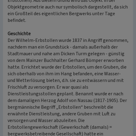
Erbstollen). Aus diesem Grund wird das Objekt in der
Objektgeometrie auch nur symbolisch dargestellt, da sich
ein Großteil des eigentlichen Bergwerks unter Tage
befindet.
Geschichte
Der Wilhelm-Erbstollen wurde 1837 in Angriff genommen,
nachdem man ein Grundstück - damals außerhalb der
Stadtmauer und nahe am Dicken Turm gelegen - günstig
von dem Mainzer Buchhalter Gerhard Bömper erworben
hatte. Errichtet wurde der Erbstollen, um den Gruben, die
sich oberhalb von ihm im Hang befanden, eine Wasser-
und Wetterlösung bieten, d.h. sie zu entwässern und mit
Frischluft zu versorgen. Er war quasi als
Dienstleistungsstollen geplant. Benannt wurde er nach
dem damaligen Herzog Adolf von Nassau (1817-1905). Der
bergmännische Begriff „Erbstollen“ beschreibt die
erwähnte Dienstleistung, andere Gruben mit Luft zu
versorgen und Wasser abzuleiten. Die
Erbstollengewerkschaft (Gewerkschaft (damals) =
bergwerksbetreibende Gesellschaft) hatte ein