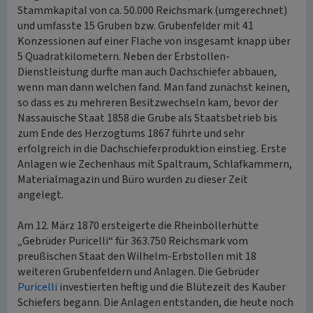
Stammkapital von ca. 50.000 Reichsmark (umgerechnet)
und umfasste 15 Gruben bzw. Grubenfelder mit 41
Konzessionen auf einer Fläche von insgesamt knapp über
5 Quadratkilometern. Neben der Erbstollen-
Dienstleistung durfte man auch Dachschiefer abbauen,
wenn man dann welchen fand. Man fand zunächst keinen,
so dass es zu mehreren Besitzwechseln kam, bevor der
Nassauische Staat 1858 die Grube als Staatsbetrieb bis
zum Ende des Herzogtums 1867 führte und sehr
erfolgreich in die Dachschieferproduktion einstieg. Erste
Anlagen wie Zechenhaus mit Spaltraum, Schlafkammern,
Materialmagazin und Büro wurden zu dieser Zeit
angelegt.
Am 12. März 1870 ersteigerte die Rheinböllerhütte
„Gebrüder Puricelli“ für 363.750 Reichsmark vom
preußischen Staat den Wilhelm-Erbstollen mit 18
weiteren Grubenfeldern und Anlagen. Die Gebrüder
Puricelli
investierten heftig und die Blütezeit des Kauber
Schiefers begann. Die Anlagen entstanden, die heute noch