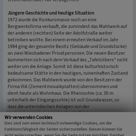
Jüngere Geschichte und heutige Situation
1972 wurde die Konkursmasse noch an eine
Bergwerksfirma verkauft, die zumindest das Mahlwerk auf
der anderen (rechten) Seite der Adolfstraße weiter
betreiben wollte. Bei einem erneuten Verkauf im Jahr
1984 ging der gesamte Besitz (Gebäude und Grundstücke)
an zwei Wiesbadener Privatpersonen. Die neuen Besitzer
kümmerten sich nach dem Verkauf des „Tafelsilbers“ nicht
weiter um die Anlage. Somit ist diese kulturhistorisch
bedeutsame Stätte in den heutigen, ruinenhaften Zustand
gekommen. Das Mahlwerk wurde von den Besitzern der
Firma VIA (Zementmosaikplatten) übernommen und
dient heute als Wohnhaus. Die Rheinsohle (ca. 30 m
unterhalb der Eingangssohle) ist voll Grundwasser, so
dass die unterirdischen Anlagen von der
Verbandsgemeinde Loreley für die Trinkwasserversorgung
Wir verwenden Cookies
genutzt werden. Deshalb ist auch eine Befahrung (=
Dies sind zum einen technisch notwendige Cookies, um die
Besichtigung) nicht möglich.
Funktionsfähigkeit der Seiten sicherzustellen. Diesen können Sie
nicht widersprechen, wenn Sie die Seite nutzen möchten. Darüber