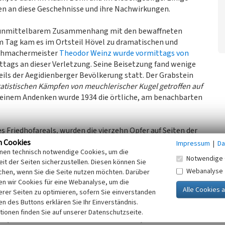
n an diese Geschehnisse und ihre Nachwirkungen.
in unmittelbarem Zusammenhang mit den bewaffneten
m Tag kam es im Ortsteil Hövel zu dramatischen und
chuhmachermeister
Theodor Weinz wurde vormittags von
tags an dieser Verletzung. Seine Beisetzung fand wenige
eils der Aegidienberger Bevölkerung statt. Der Grabstein
ratistischen Kämpfen von meuchlerischer Kugel getroffen auf
 seinem Andenken wurde 1934 die örtliche, am benachbarten
s Friedhofareals, wurden die vierzehn Opfer auf Seiten der
m bis heute erhaltenen Massengrab beigesetzt: Diesen
n Cookies
Impressum
|
Da
inen technisch notwendige Cookies, um die
r gelungen. Sie wurden erschossen oder erschlagen, die
Notwendige 
it der Seiten sicherzustellen. Diesen können Sie
stiz. Nur fünf Namen konnten identifiziert werden. Ebenso
Webanalyse
chen, wenn Sie die Seite nutzen möchten. Darüber
odesumstände nie konsequent aufgeklärt.
n wir Cookies für eine Webanalyse, um die
erer Seiten zu optimieren, sofern Sie einverstanden
tere spätere Nachforschungen zu erschweren:
ken des Buttons erklären Sie Ihr Einverständnis.
eine Anordnung hin mit Kalk eingelegt, damit sie bei evtl.
tionen finden Sie auf unserer Datenschutzseite.
.“ (Bericht des Gemeindevorstehers Klein, zit. nach Prost