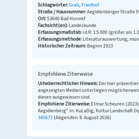
Schlagwörter
Grab
Friedhof
Straße / Hausnummer
Aegidienberger Straße 5
Ort
53640 Bad Honnef
Fachsicht(en)
Landeskunde
Erfassungsmaßstab
i.d.R. 1:5.000 (größer als 1:
Erfassungsmethode
Literaturauswertung, münd
Historischer Zeitraum
Beginn 1923
Empfohlene Zitierweise
Urheberrechtlicher Hinweis
Der hier präsentier
angezeigten Medien unterliegen möglicherweis
diesen ausgewiesen sind.
Empfohlene Zitierweise
Elmar Scheuren (2023)
Aegidienberg”. In: KuLaDig, Kultur.Landschaft.Di
345671
(Abgerufen: 8. August 2026)