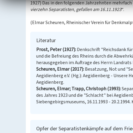
1927) Das in den folgenden Jahrzehnten mehrfach e
vierzehn Separatisten, gefallen am 16.11.1923
“.
(Elmar Scheuren, Rheinischer Verein für Denkmalp
Literatur
Prost, Peter (1927)
Denkschrift "Reichsdank für
und die Befreiung des Rheins durch die Abwehr
herausgegeben im Auftrage des Herrn Landrats D
Scheuren, Elmar (2017)
Besatzung, Not und "Sep
Aegidienberg e.V. (Hg.): Aegidienberg - Unsere 
Aegidienberg.
Scheuren, Elmar; Trapp, Christoph (1993)
Separ
des Jahres 1923 und die "Schlacht" bei Aegidie
Siebengebirgsmuseums, 16.11.1993 - 20.2.1994. 
Opfer der Separatistenkämpfe auf dem Frie