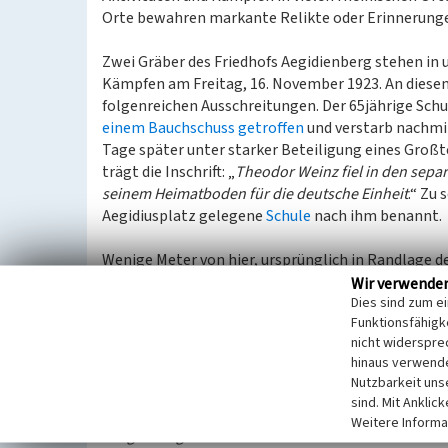
Orte bewahren markante Relikte oder Erinnerunge
Zwei Gräber des Friedhofs Aegidienberg stehen 
Kämpfen am Freitag, 16. November 1923. An diese
folgenreichen Ausschreitungen. Der 65jährige S
einem Bauchschuss getroffen
und verstarb nachmit
Tage später unter starker Beteiligung eines Großt
trägt die Inschrift: „
Theodor Weinz fiel in den sepa
seinem Heimatboden für die deutsche Einheit
.“ Zu
Aegidiusplatz gelegene
Schule
nach ihm benannt.
Wenige Meter von hier, ursprünglich in Randlage de
Separatisten noch am Tag des Geschehens in eine
Wir verwende
Dies sind zum e
meistens jungen Männern war die Flucht nicht meh
Funktionsfähigke
meisten von ihnen wurden Opfer spontaner Lynchju
nicht widerspre
wenig wie die genaue Identität wurden auch die T
hinaus verwende
Nutzbarkeit uns
Die rasche Beisetzung erfolgte mit dem Ziel, wei
sind. Mit Anklic
„
Währenddessen waren die Toten begraben und auf m
Weitere Informa
Ausgrabung durch die Franzosen unkenntlich seien