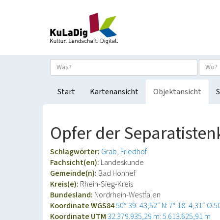
Start
Kartenansicht
Objektansicht
S
Opfer der Separatiste
Schlagwörter:
Grab
Friedhof
Fachsicht(en):
Landeskunde
Gemeinde(n):
Bad Honnef
Kreis(e):
Rhein-Sieg-Kreis
Bundesland:
Nordrhein-Westfalen
Koordinate WGS84
50° 39′ 43,52″ N: 7° 18′ 4,31″ O
5
Koordinate UTM
32.379.935,29 m: 5.613.625,91 m