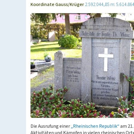
Koordinate Gauss/Krüger
2.592.044,85 m: 5.614.86
Die Ausrufung einer
„Rheinischen Republik“
am 21.
Aktivitäten und Kämpfen in vielen rheinischen Or