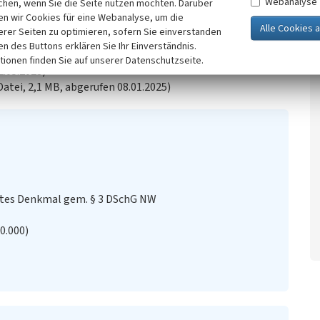
Webanalyse
chen, wenn Sie die Seite nutzen möchten. Darüber
 des bedeutsamen
Kulturlandschaftsbereichs Bonn
n wir Cookies für eine Webanalyse, um die
erer Seiten zu optimieren, sofern Sie einverstanden
ken des Buttons erklären Sie Ihr Einverständnis.
tionen finden Sie auf unserer Datenschutzseite.
2.05.2023)
atei, 2,1 MB, abgerufen 08.01.2025)
stes Denkmal gem. § 3 DSchG NW
20.000)