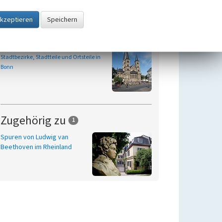
Übergeordnetes Objekt
Ortsteil Bonn-Zentrum
Stadtbezirke, Stadtteile und Ortsteile in
Bonn
Zugehörig zu
1
Spuren von Ludwig van
Beethoven im Rheinland