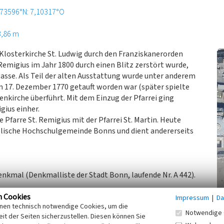
,73596°N: 7,10317°O
3,86 m
 Klosterkirche St. Ludwig durch den Franziskanerorden
Remigius im Jahr 1800 durch einen Blitz zerstört wurde,
gasse. Als Teil der alten Ausstattung wurde unter anderem
 17. Dezember 1770 getauft worden war (später spielte
nkirche überführt. Mit dem Einzug der Pfarrei ging
gius einher.
e Pfarre St. Remigius mit der Pfarrei St. Martin. Heute
olische Hochschulgemeinde Bonns und dient andererseits
enkmal (Denkmalliste der Stadt Bonn, laufende Nr. A 442).
n Cookies
ftliche Kulturpflege, 2023)
Impressum
|
Da
inen technisch notwendige Cookies, um die
Notwendige 
it der Seiten sicherzustellen. Diesen können Sie