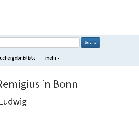
Suche
uchergebnisliste
mehr
 Remigius in Bonn
 Ludwig