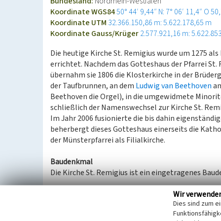
Bundesland:
Nordrhein-Westfalen
Koordinate WGS84
50° 44′ 9,44″ N: 7° 06′ 11,4″ O
50
Koordinate UTM
32.366.150,86 m: 5.622.178,65 m
Koordinate Gauss/Krüger
2.577.921,16 m: 5.622.85
Die heutige Kirche St. Remigius wurde um 1275 als
errichtet. Nachdem das Gotteshaus der Pfarrei St. 
übernahm sie 1806 die Klosterkirche in der Brüder
der Taufbrunnen, an dem
Ludwig van Beethoven
am
Beethoven die Orgel), in die umgewidmete Minorite
schließlich der Namenswechsel zur Kirche St. Remi
Im Jahr 2006 fusionierte die bis dahin eigenständig
beherbergt dieses Gotteshaus einerseits die Kath
der Münsterpfarrei als Filialkirche.
Baudenkmal
Die Kirche St. Remigius ist ein eingetragenes Baud
Wir verwende
(Antonia Ahrens, LVR-Dezernat Kultur und Landscha
Dies sind zum e
Funktionsfähigke
Hinweis