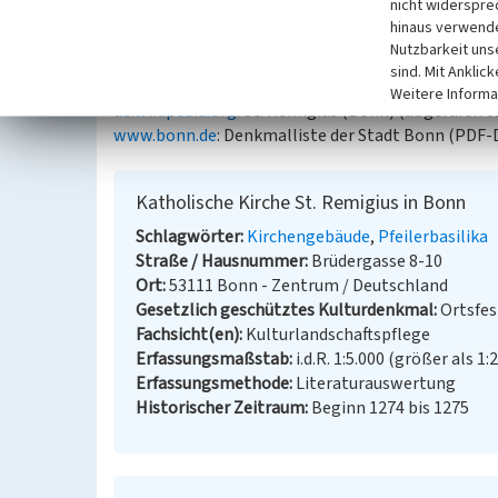
nicht widerspre
Das Objekt „St. Remigius-Kirche“ ist ein Element
hinaus verwende
(Regionalplan Köln 429).
Nutzbarkeit uns
sind. Mit Anklic
Internet
Weitere Informa
de.wikipedia.org
: St. Remigius (Bonn) (abgerufen 0
www.bonn.de
: Denkmalliste der Stadt Bonn (PDF-D
Katholische Kirche St. Remigius in Bonn
Schlagwörter
Kirchengebäude
Pfeilerbasilika
Straße / Hausnummer
Brüdergasse 8-10
Ort
53111 Bonn - Zentrum / Deutschland
Gesetzlich geschütztes Kulturdenkmal
Ortsfe
Fachsicht(en)
Kulturlandschaftspflege
Erfassungsmaßstab
i.d.R. 1:5.000 (größer als 1:
Erfassungsmethode
Literaturauswertung
Historischer Zeitraum
Beginn 1274 bis 1275