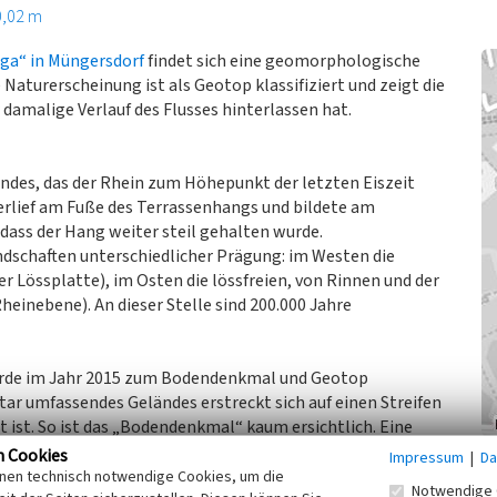
0,02 m
luga“ in Müngersdorf
findet sich eine geomorphologische
aturerscheinung ist als Geotop klassifiziert und zeigt die
r damalige Verlauf des Flusses hinterlassen hat.
des, das der Rhein zum Höhepunkt der letzten Eiszeit
erlief am Fuße des Terrassenhangs und bildete am
dass der Hang weiter steil gehalten wurde.
dschaften unterschiedlicher Prägung: im Westen die
r Lössplatte), im Osten die lössfreien, von Rinnen und der
inebene). An dieser Stelle sind 200.000 Jahre
wurde im Jahr 2015 zum Bodendenkmal und Geotop
tar umfassendes Geländes erstreckt sich auf einen Streifen
 ist. So ist das „Bodendenkmal“ kaum ersichtlich. Eine
rdenkmal“ steht gegenüber der Elsa-Brandström-
n Cookies
Impressum
|
Da
sse. Die Böschung lässt das Ausmaß der Eintiefung
inen technisch notwendige Cookies, um die
Notwendige 