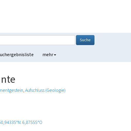
Suche
uchergebnisliste
mehr
ante
mentgestein
Aufschluss (Geologie)
50,94335°N: 6,87555°O