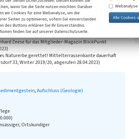
it der Seiten sicherzustellen. Diesen können Sie
d der Weichsel-Kaltzeit deutlich werden.
Webanalyse
chen, wenn Sie die Seite nutzen möchten. Darüber
n wir Cookies für eine Webanalyse, um die
erer Seiten zu optimieren, sofern Sie einverstanden
ken des Buttons erklären Sie Ihr Einverständnis.
tionen finden Sie auf unserer Datenschutzseite.
Mittelterrassenkante in Müngersdorf, Entstehung,
hard Zeese für das Mitglieder-Magazin BlickPunkt
023)
ges Naturerbe gerettet! Mittelterrassenkante dauerhaft
dorf 33, Winter 2019/20, abgerufen 28.04.2023)
Sedimentgestein
Aufschluss (Geologie)
flege
20.000)
sässiger, Ortskundiger