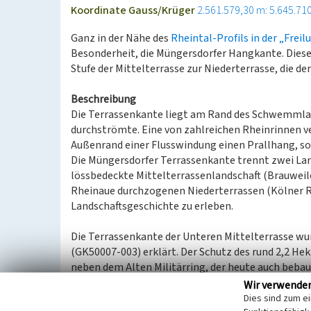
Koordinate Gauss/Krüger
2.561.579,30 m: 5.645.71
Ganz in der Nähe des
Rheintal-Profils in der „Frei
Besonderheit, die Müngersdorfer Hangkante. Diese N
Stufe der Mittelterrasse zur Niederterrasse, die de
Beschreibung
Die Terrassenkante liegt am Rand des Schwemmlan
durchströmte. Eine von zahlreichen Rheinrinnen v
Außenrand einer Flusswindung einen Prallhang, so
Die Müngersdorfer Terrassenkante trennt zwei Lan
lössbedeckte Mittelterrassenlandschaft (Brauweile
Rheinaue durchzogenen Niederterrassen (Kölner Rhe
Landschaftsgeschichte zu erleben.
Die Terrassenkante der Unteren Mittelterrasse 
(GK50007-003) erklärt. Der Schutz des rund 2,2 Hek
neben dem Alten Militärring, der heute auch bebaut
erklärende Tafel zum naturgeschichtlichen „Natu
Wir verwende
Realschule auf Höhe der Müngersdorfer Herrigerga
Dies sind zum e