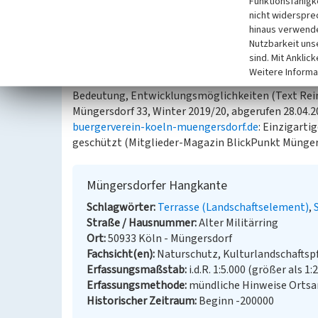
Funktionsfähigke
zwischen den Aufschotterungsphasen der Saale- un
nicht widerspre
hinaus verwende
(Barbara Obermaier, Köln, 2023)
Nutzbarkeit uns
sind. Mit Anklic
Internet
Weitere Informa
www.buergerverein-koeln-muengersdorf.de
: Die 
Bedeutung, Entwicklungsmöglichkeiten (Text Rein
Müngersdorf 33, Winter 2019/20, abgerufen 28.04.2
buergerverein-koeln-muengersdorf.de
: Einzigarti
geschützt (Mitglieder-Magazin BlickPunkt Müngers
Müngersdorfer Hangkante
Schlagwörter
Terrasse (Landschaftselement)
Straße / Hausnummer
Alter Militärring
Ort
50933 Köln - Müngersdorf
Fachsicht(en)
Naturschutz, Kulturlandschaftsp
Erfassungsmaßstab
i.d.R. 1:5.000 (größer als 1:
Erfassungsmethode
mündliche Hinweise Ortsan
Historischer Zeitraum
Beginn -200000