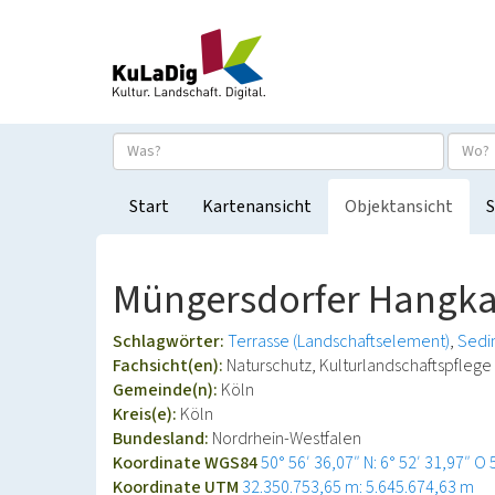
Start
Kartenansicht
Objektansicht
S
Müngersdorfer Hangk
Schlagwörter:
Terrasse (Landschaftselement)
Sedi
Fachsicht(en):
Naturschutz, Kulturlandschaftspflege
Gemeinde(n):
Köln
Kreis(e):
Köln
Bundesland:
Nordrhein-Westfalen
Koordinate WGS84
50° 56′ 36,07″ N: 6° 52′ 31,97″ O
Koordinate UTM
32.350.753,65 m: 5.645.674,63 m