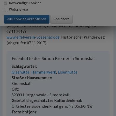
Notwendige Cookies
Internet
Webanalyse
de.wikipedia.org
: Simonskall (abgerufen 13.04.2013)
www.eifelverein-vossenack.de
: Historischer Wanderweg
(abgerufen 13.04.2013, Inhalt nicht mehr verfügbar
07.11.2017)
www.eifelverein-vossenack.de
: Historischer Wanderweg
(abgerufen 07.11.2017)
Eisenhütte des Simon Kremer in Simonskall
Schlagwörter
Glashütte
Hammerwerk
Eisenhütte
Straße / Hausnummer
Simonskall
Ort
52393 Hürtgenwald - Simonskall
Gesetzlich geschütztes Kulturdenkmal
Ortsfestes Bodendenkmal gem. § 3 DSchG NW
Fachsicht(en)