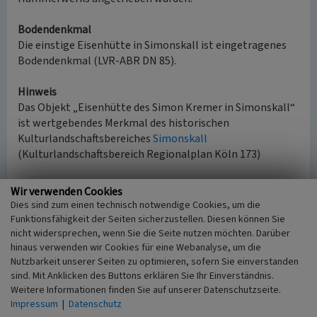
Bodendenkmal
Die einstige Eisenhütte in Simonskall ist eingetragenes
Bodendenkmal (LVR-ABR DN 85).
Hinweis
Das Objekt „Eisenhütte des Simon Kremer in Simonskall“
ist wertgebendes Merkmal des historischen
Kulturlandschaftsbereiches
Simonskall
(Kulturlandschaftsbereich Regionalplan Köln 173)
Der Eisenhüttenstandort ist an den „Historischen
Wir verwenden Cookies
Wanderweg“ angebunden. Dieser Rundwanderweg von
Dies sind zum einen technisch notwendige Cookies, um die
12,7 Kilometern Länge führt durch das malerische Kalltal
Funktionsfähigkeit der Seiten sicherzustellen. Diesen können Sie
und verbindet verschiedene Zeugnisse der
nicht widersprechen, wenn Sie die Seite nutzen möchten. Darüber
Industriegeschichte rund um Simonskall. Die einstige
hinaus verwenden wir Cookies für eine Webanalyse, um die
Nutzbarkeit unserer Seiten zu optimieren, sofern Sie einverstanden
Eisenhütte des Simon Kremer ist Bodendenkmal der
sind. Mit Anklicken des Buttons erklären Sie Ihr Einverständnis.
ArchaeoRegion Nordeifel
(Nr. 1).
Weitere Informationen finden Sie auf unserer Datenschutzseite.
Impressum
|
Datenschutz
(LVR-Amt für Bodendenkmalpflege im Rheinland, 2013)