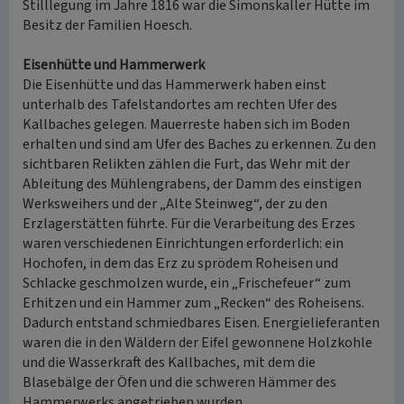
Stilllegung im Jahre 1816 war die Simonskaller Hütte im
Besitz der Familien Hoesch.
Eisenhütte und Hammerwerk
Die Eisenhütte und das Hammerwerk haben einst
unterhalb des Tafelstandortes am rechten Ufer des
Kallbaches gelegen. Mauerreste haben sich im Boden
erhalten und sind am Ufer des Baches zu erkennen. Zu den
sichtbaren Relikten zählen die Furt, das Wehr mit der
Ableitung des Mühlengrabens, der Damm des einstigen
Werksweihers und der „Alte Steinweg“, der zu den
Erzlagerstätten führte. Für die Verarbeitung des Erzes
waren verschiedenen Einrichtungen erforderlich: ein
Hochofen, in dem das Erz zu sprödem Roheisen und
Schlacke geschmolzen wurde, ein „Frischefeuer“ zum
Erhitzen und ein Hammer zum „Recken“ des Roheisens.
Dadurch entstand schmiedbares Eisen. Energielieferanten
waren die in den Wäldern der Eifel gewonnene Holzkohle
und die Wasserkraft des Kallbaches, mit dem die
Blasebälge der Öfen und die schweren Hämmer des
Hammerwerks angetrieben wurden.