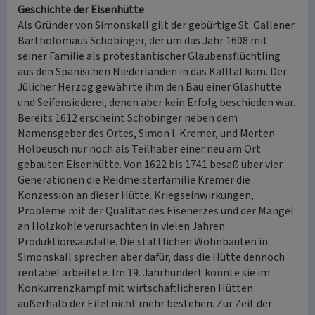
Geschichte der Eisenhütte
Als Gründer von Simonskall gilt der gebürtige St. Gallener
Bartholomäus Schobinger, der um das Jahr 1608 mit
seiner Familie als protestantischer Glaubensflüchtling
aus den Spanischen Niederlanden in das Kalltal kam. Der
Jülicher Herzog gewährte ihm den Bau einer Glashütte
und Seifensiederei, denen aber kein Erfolg beschieden war.
Bereits 1612 erscheint Schobinger neben dem
Namensgeber des Ortes, Simon I. Kremer, und Merten
Holbeusch nur noch als Teilhaber einer neu am Ort
gebauten Eisenhütte. Von 1622 bis 1741 besaß über vier
Generationen die Reidmeisterfamilie Kremer die
Konzession an dieser Hütte. Kriegseinwirkungen,
Probleme mit der Qualität des Eisenerzes und der Mangel
an Holzkohle verursachten in vielen Jahren
Produktionsausfälle. Die stattlichen Wohnbauten in
Simonskall sprechen aber dafür, dass die Hütte dennoch
rentabel arbeitete. Im 19. Jahrhundert konnte sie im
Konkurrenzkampf mit wirtschaftlicheren Hütten
außerhalb der Eifel nicht mehr bestehen. Zur Zeit der