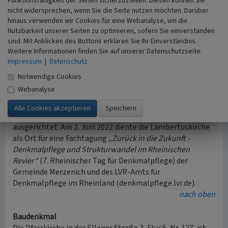
Funktionsfähigkeit der Seiten sicherzustellen. Diesen können Sie
Betreiberin des Tagebaus Hambach erklärte im Januar
nicht widersprechen, wenn Sie die Seite nutzen möchten. Darüber
2020, der Tagebau Hambach werde deutlich verkleinert
hinaus verwenden wir Cookies für eine Webanalyse, um die
und Morschenich nicht mehr durch den Tagebau in
Nutzbarkeit unserer Seiten zu optimieren, sofern Sie einverstanden
Anspruch genommen, so dass auf eine Abbaggerung des
sind. Mit Anklicken des Buttons erklären Sie Ihr Einverständnis.
Orts verzichtet werden könne.
Weitere Informationen finden Sie auf unserer Datenschutzseite.
Den aktuellen Planungen zufolge soll die profanierte
Impressum
|
Datenschutz
Kirche nun im Rahmen der Neuentwicklung des Orts als
Notwendige Cookies
Kulturzentrum der Gemeinde und zentraler Ausstellungs-
Webanalyse
und Veranstaltungsort erhalten werden.
Als erste Veranstaltung seit der Profanierung wurde am 7.
März 2020 ein Spendenkonzert für den Erhalt der Kirche
ausgerichtet. Am 2. Juni 2022 diente die Lambertuskirche
als Ort für eine Fachtagung
„Zurück in die Zukunft -
Denkmalpflege und Strukturwandel im Rheinischen
Revier“
(7. Rheinischer Tag für Denkmalpflege) der
Gemeinde Merzenich und des LVR-Amts für
Denkmalpflege im Rheinland (denkmalpflege.lvr.de).
nach oben
Baudenkmal