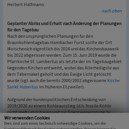
Herbert Halfmann.
nach oben
Geplanter Abriss und Erhalt nach Änderung der Planungen
für den Tagebau
Nach den ursprünglichen Planungen für den
Braunkohlentagebau Hambacher Forst sollte der Ort
Morschenich eigentlich bis 2024 und das Kirchenbauwerk
bis 2022 abgerissen werden. Zum 15. Juni 2019 wurde die
Pfarrkirche St. Lambertus als letzte der im Tagebaugebiet
liegenden Kirchen entweiht, wobei das Allerheiligste aus
dem Tabernakel geholt und das Ewige Licht gelöscht
wurde (vgl. auch die bereits 2000/2002 abgerissene
Kirche
Sankt Hubertus
im früheren Etzweiler).
Aufgrund der bundespolitischen Entscheidung von
2019/2020 zu einem Kohleausstieg (d.h. fossile Kohle
nicht mehr abzubauen und zur Energiegewinnung zu
Wir verwenden Cookies
verwenden) änderten sich jedoch die Planungen: Die
Dies sind zum einen technisch notwendige Cookies, um die
Rheinisch-Westfälisches Elektrizitätswerk AG (RWE) als