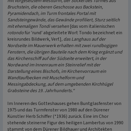
mit vorgesetztem Westturm, der Sockel des Turmes aus
Bruchstein, die oberen Geschosse aus Backstein,
Pyramidendach, im Turm frontales Portal mit
Sandsteingewände, das Gewände profiliert, Sturz seitlich
mit ehemaligen Tondi versehen
[das vom italienischen
rotondo
für 'rund' abgeleitete Wort Tondo bezeichnet ein
kreisrundes Bildwerk, Verf.]
, das Langhaus auf der
Nordseite im Mauerwerk erhalten mit zwei rundbogigen
Fenstern, die übrigen Bauteile nach dem Krieg ergänzt und
das Kirchenschiff auf der Südseite erweitert, in der
Nordwand im Innenraum ein Steinrelief mit der
Darstellung eines Bischofs, im Kirchenvorraum ein
Wandtaufbecken mit Muschelform und
Messingabdeckung, auf dem umgebenden Kirchhügel
Grabsteine des 19. Jahrhunderts.“
Im Inneren des Gotteshauses gehen Buntglasfenster von
1975 und das Turmfenster von 1980 auf den Dürener
Künstler Herb Schiffer (*1936) zurück. Eine im Chor
stehende steinerne Figur des heiligen Lambertus von 1990
stammt von dem Dürener Bildhauer und Architekten