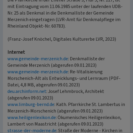
Die Pfarrkirche in der Ellener Straße 3, Flur 5, Nr. 127, ist
mit Eintragung vom 11.06.1985 unter der laufenden UDB-
Nr. 25 als Denkmal in die Denkmalliste der Gemeinde
Merzenich eingetragen (LVR-Amt für Denkmalpflege im
Rheinland Objekt-Nr. 60783).
(Franz-Josef Knöchel, Digitales Kulturerbe LVR, 2023)
Internet
www.gemeinde-merzenich.de
: Denkmalliste der
Gemeinde Merzenich (abgerufen 09.01.2023)
www.gemeinde-merzenich.de
: Re-Vitalisierung
Morschenich-Alt als Entwicklungs- und Lernraum (PDF-
Datei, 4,8 MB, abgerufen 09.01.2023)
deu.archinform.net
: Josef Lehmbrock, Architekt
(abgerufen 09.01.2023)
www.limburg-bernd.de
: Kath. Pfarrkirche St. Lambertus in
Merzenich-Morschenich (abgerufen 09.01.2023)
www.heiligenlexikon.de
: Ökumenisches Heiligenlexikon,
Lambert von Maastricht (abgerufen 09.01.2023)
strasse-der-moderne.de
: Straße der Moderne - Kirchen in