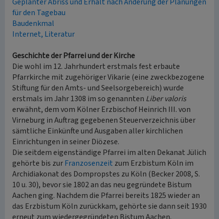
Geplanter Abriss und Erhalt nach Änderung der Planungen
für den Tagebau
Baudenkmal
Internet, Literatur
Geschichte der Pfarrei und der Kirche
Die wohl im 12. Jahrhundert erstmals fest erbaute
Pfarrkirche mit zugehöriger Vikarie (eine zweckbezogene
Stiftung für den Amts- und Seelsorgebereich) wurde
erstmals im Jahr 1308 im so genannten
Liber valoris
erwähnt, dem vom Kölner Erzbischof Heinrich III. von
Virneburg in Auftrag gegebenen Steuerverzeichnis über
sämtliche Einkünfte und Ausgaben aller kirchlichen
Einrichtungen in seiner Diözese.
Die seitdem eigenständige Pfarrei im alten Dekanat Jülich
gehörte bis zur
Franzosenzeit
zum Erzbistum Köln im
Archidiakonat des Dompropstes zu Köln (Becker 2008, S.
10 u. 30), bevor sie 1802 an das neu gegründete Bistum
Aachen ging. Nachdem die Pfarrei bereits 1825 wieder an
das Erzbistum Köln zurückkam, gehörte sie dann seit 1930
erneut zum wiedergegründeten Bistum Aachen.