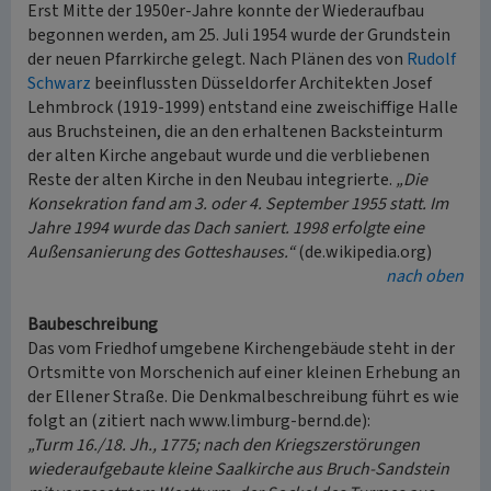
Erst Mitte der 1950er-Jahre konnte der Wiederaufbau
begonnen werden, am 25. Juli 1954 wurde der Grundstein
der neuen Pfarrkirche gelegt. Nach Plänen des von
Rudolf
Schwarz
beeinflussten Düsseldorfer Architekten Josef
Lehmbrock (1919-1999) entstand eine zweischiffige Halle
aus Bruchsteinen, die an den erhaltenen Backsteinturm
der alten Kirche angebaut wurde und die verbliebenen
Reste der alten Kirche in den Neubau integrierte.
„Die
Konsekration fand am 3. oder 4. September 1955 statt. Im
Jahre 1994 wurde das Dach saniert. 1998 erfolgte eine
Außensanierung des Gotteshauses.“
(de.wikipedia.org)
nach oben
Baubeschreibung
Das vom Friedhof umgebene Kirchengebäude steht in der
Ortsmitte von Morschenich auf einer kleinen Erhebung an
der Ellener Straße. Die Denkmalbeschreibung führt es wie
folgt an (zitiert nach www.limburg-bernd.de):
„Turm 16./18. Jh., 1775; nach den Kriegszerstörungen
wiederaufgebaute kleine Saalkirche aus Bruch-Sandstein