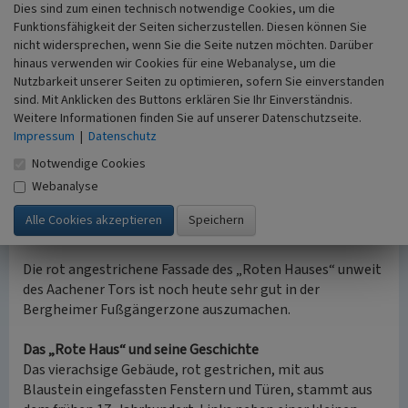
im Jahr 1979 restauriert und sind noch heute Teil der
Dies sind zum einen technisch notwendige Cookies, um die
Funktionsfähigkeit der Seiten sicherzustellen. Diesen können Sie
Bibliothek des Kreisarchivs.
nicht widersprechen, wenn Sie die Seite nutzen möchten. Darüber
1996 wurde auf Veranlassung des Archivs ein römischer
hinaus verwenden wir Cookies für eine Webanalyse, um die
Nischensarkophag zum Kreishaus (Willy-Brandt-Platz,
Nutzbarkeit unserer Seiten zu optimieren, sofern Sie einverstanden
Bergheim) gebracht und in dem Bereich zwischen
sind. Mit Anklicken des Buttons erklären Sie Ihr Einverständnis.
Verwaltungs- und Kreistagsgebäude aufgestellt. Dort
Weitere Informationen finden Sie auf unserer Datenschutzseite.
kann er noch heute besichtigt werden. Zuvor stand er im
Impressum
|
Datenschutz
Garten des einstigen Heimathauses. Daneben wurden
Notwendige Cookies
weitere Gegenstände aus der Römerzeit platziert, die
Webanalyse
einst im Garten des Heimathauses lagerten: Eine
Steinkiste für Asche-Urnen, eine Sarkophagplatte, das
Fragment eines Säulenschaftes und eine Schuppensäule.
Die rot angestrichene Fassade des „Roten Hauses“ unweit
des Aachener Tors ist noch heute sehr gut in der
Bergheimer Fußgängerzone auszumachen.
Das „Rote Haus“ und seine Geschichte
Das vierachsige Gebäude, rot gestrichen, mit aus
Blaustein eingefassten Fenstern und Türen, stammt aus