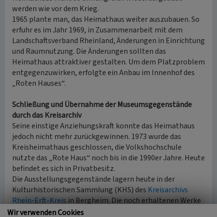
werden wie vor dem Krieg.
1965 plante man, das Heimathaus weiter auszubauen. So
erfuhr es im Jahr 1969, in Zusammenarbeit mit dem
Landschaftsverband Rheinland, Änderungen in Einrichtung
und Raumnutzung. Die Änderungen sollten das
Heimathaus attraktiver gestalten. Um dem Platzproblem
entgegenzuwirken, erfolgte ein Anbau im Innenhof des
„Roten Hauses“.
Schließung und Übernahme der Museumsgegenstände
durch das Kreisarchiv
Seine einstige Anziehungskraft konnte das Heimathaus
jedoch nicht mehr zurückgewinnen. 1973 wurde das
Kreisheimathaus geschlossen, die Volkshochschule
nutzte das „Rote Haus“ noch bis in die 1990er Jahre. Heute
befindet es sich in Privatbesitz.
Die Ausstellungsgegenstände lagern heute in der
Kulturhistorischen Sammlung (KHS) des
Kreisarchivs
Rhein-Erft-Kreis
in Bergheim. Die noch erhaltenen Werke
der Kreislehrbücherei wurden bei der Gründung des Archivs
Wir verwenden Cookies