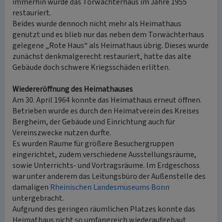
immerhin wurde das Torwächterhaus im Jahre 1955
restauriert.
Beides wurde dennoch nicht mehr als Heimathaus
genutzt und es blieb nur das neben dem Torwächterhaus
gelegene „Rote Haus“ als Heimathaus übrig. Dieses wurde
zunächst denkmalgerecht restauriert, hatte das alte
Gebäude doch schwere Kriegsschäden erlitten.
Wiedereröffnung des Heimathauses
Am 30. April 1964 konnte das Heimathaus erneut öffnen.
Betrieben wurde es durch den Heimatverein des Kreises
Bergheim, der Gebäude und Einrichtung auch für
Vereinszwecke nutzen durfte.
Es wurden Räume für größere Besuchergruppen
eingerichtet, zudem verschiedene Ausstellungsräume,
sowie Unterrichts- und Vortragsräume. Im Erdgeschoss
war unter anderem das Leitungsbüro der Außenstelle des
damaligen
Rheinischen Landesmuseums Bonn
untergebracht.
Aufgrund des geringen räumlichen Platzes konnte das
Heimathaus nicht so umfangreich wiederaufgebaut