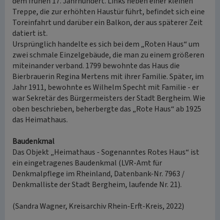
dem frühen 17. Jahrhundert. Links neben einer kleinen
Treppe, die zur erhöhten Haustür führt, befindet sich eine
Toreinfahrt und darüber ein Balkon, der aus späterer Zeit
datiert ist.
Ursprünglich handelte es sich bei dem „Roten Haus“ um
zwei schmale Einzelgebäude, die man zu einem größeren
miteinander verband. 1799 bewohnte das Haus die
Bierbrauerin Regina Mertens mit ihrer Familie. Später, im
Jahr 1911, bewohnte es Wilhelm Specht mit Familie - er
war Sekretär des Bürgermeisters der Stadt Bergheim. Wie
oben beschrieben, beherbergte das „Rote Haus“ ab 1925
das Heimathaus.
Baudenkmal
Das Objekt „Heimathaus - Sogenanntes Rotes Haus“ ist
ein eingetragenes Baudenkmal (LVR-Amt für
Denkmalpflege im Rheinland, Datenbank-Nr. 7963 /
Denkmalliste der Stadt Bergheim, laufende Nr. 21).
(Sandra Wagner, Kreisarchiv Rhein-Erft-Kreis, 2022)