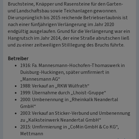
Bruchsteine, Knäpper und Rasensteine für den Garten-
und Landschaftsbau sowie Teichanlagen gewonnen.
Die ursprünglich bis 2015 reichende Betriebserlaubnis ist
nach einer fünfjährigen Verlängerung im Jahr 2020
endgültig ausgelaufen. Grund für die Verlängerung war ein
Hangrutsch im Jahr 2014, der eine Straße abrutschen ließ
und zu einer zeitweiligen Stilllegung des Bruchs führte.
Betreiber
1916: Fa. Mannesmann-Hochofen-Thomaswerk in
Duisburg-Huckingen, später umfirmiert in
„Mannesmann AG“
1988: Verkauf an „RKW Wülfrath“
1999: Übernahme durch „Lhoist-Gruppe“
2000: Umbenennung in „Rheinkalk Neandertal
GmbH“
2003: Verkauf an Sticker-Verbund und Umbenennung
zu „Kalksteinwerk Neandertal GmbH“
2015: Umfirmierung in „CoMin GmbH & Co KG“,
Mettmann