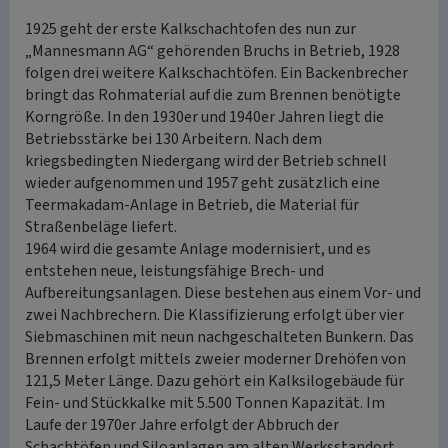
1925 geht der erste Kalkschachtofen des nun zur
„Mannesmann AG“ gehörenden Bruchs in Betrieb, 1928
folgen drei weitere Kalkschachtöfen. Ein Backenbrecher
bringt das Rohmaterial auf die zum Brennen benötigte
Korngröße. In den 1930er und 1940er Jahren liegt die
Betriebsstärke bei 130 Arbeitern. Nach dem
kriegsbedingten Niedergang wird der Betrieb schnell
wieder aufgenommen und 1957 geht zusätzlich eine
Teermakadam-Anlage in Betrieb, die Material für
Straßenbeläge liefert.
1964 wird die gesamte Anlage modernisiert, und es
entstehen neue, leistungsfähige Brech- und
Aufbereitungsanlagen. Diese bestehen aus einem Vor- und
zwei Nachbrechern. Die Klassifizierung erfolgt über vier
Siebmaschinen mit neun nachgeschalteten Bunkern. Das
Brennen erfolgt mittels zweier moderner Drehöfen von
121,5 Meter Länge. Dazu gehört ein Kalksilogebäude für
Fein- und Stückkalke mit 5.500 Tonnen Kapazität. Im
Laufe der 1970er Jahre erfolgt der Abbruch der
Schachtöfen und Siloanlagen am alten Werksstandort.