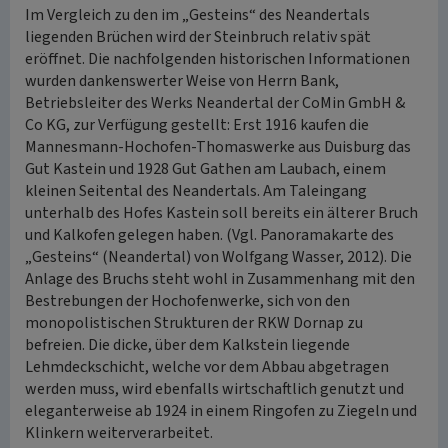
Im Vergleich zu den im „Gesteins“ des Neandertals
liegenden Brüchen wird der Steinbruch relativ spät
eröffnet. Die nachfolgenden historischen Informationen
wurden dankenswerter Weise von Herrn Bank,
Betriebsleiter des Werks Neandertal der CoMin GmbH &
Co KG, zur Verfügung gestellt: Erst 1916 kaufen die
Mannesmann-Hochofen-Thomaswerke aus Duisburg das
Gut Kastein und 1928 Gut Gathen am Laubach, einem
kleinen Seitental des Neandertals. Am Taleingang
unterhalb des Hofes Kastein soll bereits ein älterer Bruch
und Kalkofen gelegen haben. (Vgl. Panoramakarte des
„Gesteins“ (Neandertal) von Wolfgang Wasser, 2012). Die
Anlage des Bruchs steht wohl in Zusammenhang mit den
Bestrebungen der Hochofenwerke, sich von den
monopolistischen Strukturen der RKW Dornap zu
befreien. Die dicke, über dem Kalkstein liegende
Lehmdeckschicht, welche vor dem Abbau abgetragen
werden muss, wird ebenfalls wirtschaftlich genutzt und
eleganterweise ab 1924 in einem Ringofen zu Ziegeln und
Klinkern weiterverarbeitet.