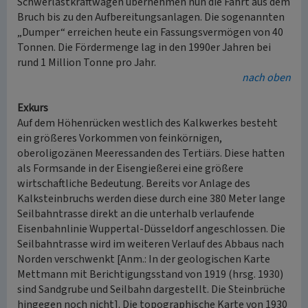
Schwerlastkraftwagen übernehmen nun die Fahrt aus dem
Bruch bis zu den Aufbereitungsanlagen. Die sogenannten
„Dumper“ erreichen heute ein Fassungsvermögen von 40
Tonnen. Die Fördermenge lag in den 1990er Jahren bei
rund 1 Million Tonne pro Jahr.
nach oben
Exkurs
Auf dem Höhenrücken westlich des Kalkwerkes besteht
ein größeres Vorkommen von feinkörnigen,
oberoligozänen Meeressanden des Tertiärs. Diese hatten
als Formsande in der Eisengießerei eine größere
wirtschaftliche Bedeutung. Bereits vor Anlage des
Kalksteinbruchs werden diese durch eine 380 Meter lange
Seilbahntrasse direkt an die unterhalb verlaufende
Eisenbahnlinie Wuppertal-Düsseldorf angeschlossen. Die
Seilbahntrasse wird im weiteren Verlauf des Abbaus nach
Norden verschwenkt [Anm.: In der geologischen Karte
Mettmann mit Berichtigungsstand von 1919 (hrsg. 1930)
sind Sandgrube und Seilbahn dargestellt. Die Steinbrüche
hingegen noch nicht]. Die topographische Karte von 1930