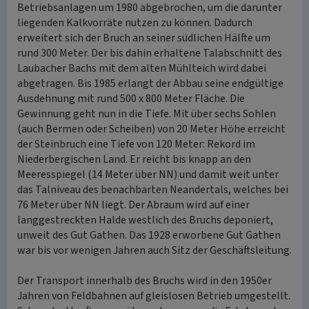
Betriebsanlagen um 1980 abgebrochen, um die darunter
liegenden Kalkvorräte nutzen zu können. Dadurch
erweitert sich der Bruch an seiner südlichen Hälfte um
rund 300 Meter. Der bis dahin erhaltene Talabschnitt des
Laubacher Bachs mit dem alten Mühlteich wird dabei
abgetragen. Bis 1985 erlangt der Abbau seine endgültige
Ausdehnung mit rund 500 x 800 Meter Fläche. Die
Gewinnung geht nun in die Tiefe. Mit über sechs Sohlen
(auch Bermen oder Scheiben) von 20 Meter Höhe erreicht
der Steinbruch eine Tiefe von 120 Meter: Rekord im
Niederbergischen Land. Er reicht bis knapp an den
Meeresspiegel (14 Meter über NN) und damit weit unter
das Talniveau des benachbarten Neandertals, welches bei
76 Meter über NN liegt. Der Abraum wird auf einer
langgestreckten Halde westlich des Bruchs deponiert,
unweit des Gut Gathen. Das 1928 erworbene Gut Gathen
war bis vor wenigen Jahren auch Sitz der Geschäftsleitung.
Der Transport innerhalb des Bruchs wird in den 1950er
Jahren von Feldbahnen auf gleislosen Betrieb umgestellt.