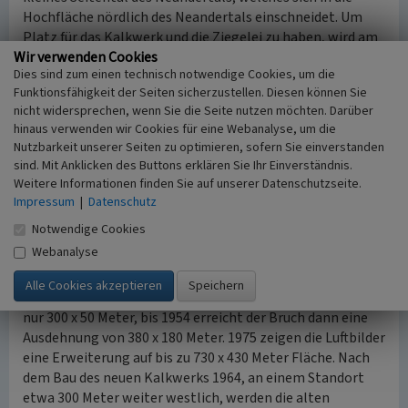
Hochfläche nördlich des Neandertals einschneidet. Um
Platz für das Kalkwerk und die Ziegelei zu haben, wird am
Wir verwenden Cookies
Taleingang, nördlich des Guts Kastein, die Ostflanke des
Dies sind zum einen technisch notwendige Cookies, um die
Tals auf einer Länge von 300 Meter und einer Breite von ca.
Funktionsfähigkeit der Seiten sicherzustellen. Diesen können Sie
80 Meter abgetragen. Die dort entstehenden Anlagen
nicht widersprechen, wenn Sie die Seite nutzen möchten. Darüber
sowie die Ziegelei können so ohne Überwindung größerer
hinaus verwenden wir Cookies für eine Webanalyse, um die
Höhenunterschiede direkt an die parallel zum Neandertal
Nutzbarkeit unserer Seiten zu optimieren, sofern Sie einverstanden
verlaufende Bahnlinie Düsseldorf-Wuppertal
sind. Mit Anklicken des Buttons erklären Sie Ihr Einverständnis.
angeschlossen werden. Die Anlagen werden sukzessive
Weitere Informationen finden Sie auf unserer Datenschutzseite.
erweitert, das Gut Kastein dabei abgerissen.
Impressum
|
Datenschutz
Notwendige Cookies
Der langgestreckte, gegen den Osthang des Tals
Webanalyse
angelegte Kalksteinbruch wächst zunächst nur langsam.
Erst ab den 1950er Jahren zeigen die Karten eine zügige
Vergrößerung der Abbauflächen. 1937 beträgt die Größe
nur 300 x 50 Meter, bis 1954 erreicht der Bruch dann eine
Ausdehnung von 380 x 180 Meter. 1975 zeigen die Luftbilder
eine Erweiterung auf bis zu 730 x 430 Meter Fläche. Nach
dem Bau des neuen Kalkwerks 1964, an einem Standort
etwa 300 Meter weiter westlich, werden die alten