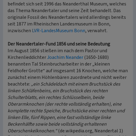
befindet sich seit 1996 das Neanderthal Museum, welches
das Thema Neandertaler und seine Zeit behandelt. Das
originale Fossil des Neandertalers wird allerdings bereits
seit 1877 im Rheinischen Landesmuseum in Bonn,
inzwischen
LVR-LandesMuseum Bonn
, verwahrt.
Der Neandertaler-Fund 1856 und seine Bedeutung
Im August 1856 stießen im nach dem Pastor und
Kirchenlieddichter
Joachim Neander
(1650-1680)
benannten Tal Steinbrucharbeiter in der „kleinen
Feldhofer Grotte“ auf insgesamt 16 Knochen, welche man
zunächst einem Höhlenbären zuordnete und nicht weiter
beachtete:
„ein Schädeldach mit einem Bruchstück des
linken Schläfenbeins, ein Bruchstück des rechten
Schulterblatts, ein rechtes Schlüsselbein, beide
Oberarmknochen (der rechte vollständig erhalten), eine
komplette rechte Speiche, Bruchstücke einer rechten und
linken Elle, fünf Rippen, eine fast vollständige linke
Beckenhälfte sowie beide vollständig erhaltenen
Oberschenkelknochen.“
(de.wikpedia.org, Neandertal 1)