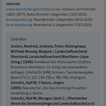
Internet
www.rheinische-geschichte.lvr.de
: Johann Carl Fuhlrott
(1803-1877), Naturforscher (abgerufen 13.03.2015)
de.wikipedia.org
: Neandertaler (abgerufen 16.03.2015)
de.wikipedia.org
: Neandertal 1 (abgerufen 13.03.2015)
Literatur
Groten, Manfred; Johanek, Peter; Reininghaus,
Wilfried; Wensky, Margret / Landschaftsverband
Rheinland; Landschaftsverband Westfalen-Lippe
(Hrsg.) (2006)
Handbuch der Historischen Stätten
Nordrhein-Westfalen. (3. völlig neu bearbeitete
Auflage). (HbHistSt NRW, Kröners Taschenausgabe,
Band 273.) S. 327, 734-735 u. 785-786, Stuttgart.
Schmitz, Ralf W.; Thissen, Jürgen
(2000)
Neandertal:. Die Geschichte geht weiter.
Heidelberg u. Berlin.
Schmitz, Ralf W.; Weniger, Gerd-C. / Rheinischer
Verein für Denkmalpflege und Landschaftsschutz e.V.