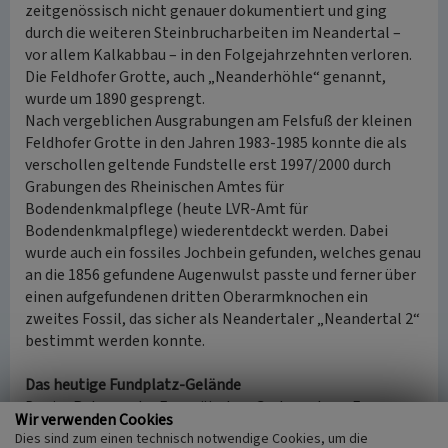
zeitgenössisch nicht genauer dokumentiert und ging
durch die weiteren Steinbrucharbeiten im Neandertal –
vor allem Kalkabbau – in den Folgejahrzehnten verloren.
Die Feldhofer Grotte, auch „Neanderhöhle“ genannt,
wurde um 1890 gesprengt.
Nach vergeblichen Ausgrabungen am Felsfuß der kleinen
Feldhofer Grotte in den Jahren 1983-1985 konnte die als
verschollen geltende Fundstelle erst 1997/2000 durch
Grabungen des Rheinischen Amtes für
Bodendenkmalpflege (heute LVR-Amt für
Bodendenkmalpflege) wiederentdeckt werden. Dabei
wurde auch ein fossiles Jochbein gefunden, welches genau
an die 1856 gefundene Augenwulst passte und ferner über
einen aufgefundenen dritten Oberarmknochen ein
zweites Fossil, das sicher als Neandertaler „Neandertal 2“
bestimmt werden konnte.
Das heutige Fundplatz-Gelände
Der im Rahmen der Europäischen Gartenschau „Euroga
Wir verwenden Cookies
2002plus“ neu gestaltete Fundplatz und seine Umgebung
Dies sind zum einen technisch notwendige Cookies, um die