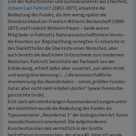
Erst der Naturforscher und Gymnasiallehrer aus Elberfeld,
Johann Carl Fuhlrott
(1803-1877), erkannte die
Bedeutung des Fundes, als ihm wenig später die
Steinbruchbesitzer Friedrich Wilhelm Beckershoff (1806-
1873) und Friedrich Wilhelm Pieper – beide waren
Mitglieder in Fuhlrotts Naturwissenschaftlichem Verein –
die Knochen zur Begutachtung vorlegten. Er erkannte in
den Skelettteilen die Überreste eines Menschen, aber
auch bereits die deutlichen Unterschiede zum modernen
Menschen. Fuhlrott berichtete der Fachwelt von der
Entdeckung, erhielt dafür aber zunächst
„vor allem Kritik
und wenig Anerkennung (…) die wissenschaftliche
Anerkennung des Neandertalers – seines größten Fundes -
hat er aber nicht mehr erleben dürfen“
(www.rheinische-
geschichte.lvr.de).
Erst nach jahrzehntelangen Auseinandersetzungen unter
den Gelehrten wurde die Bedeutung des Fundes als
Typusexemplar „Neandertal 1“ der biologischen Art
homo
neanderthalensis
anerkannt. Die aufgefundenen
Knochenfossilien des vermutlich in der Grotte
bestatteten Vormenschen, der etwa 40 Jahre alt wurde,