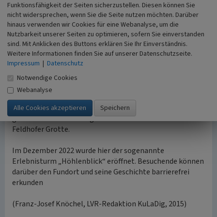
wurde am 10. Juli 2002 als archäologische
Funktionsfähigkeit der Seiten sicherzustellen. Diesen können Sie
Erinnerungslandschaft der Öffentlichkeit übergeben. Ein
nicht widersprechen, wenn Sie die Seite nutzen möchten. Darüber
archäologischer Parcours führt entlang des Weges
hinaus verwenden wir Cookies für eine Webanalyse, um die
zwischen dem Neanderthal Museum und der Fundstelle.
Nutzbarkeit unserer Seiten zu optimieren, sofern Sie einverstanden
Verschiedene architektonische Elemente und
sind. Mit Anklicken des Buttons erklären Sie Ihr Einverständnis.
Weitere Informationen finden Sie auf unserer Datenschutzseite.
Informationsträger erläutern hier die Geschichte des Tals.
Impressum
|
Datenschutz
Ein an der Felsformation „Rabenstein“ beginnender 200
Meter langer Plattenweg verdeutlicht dabei den langen
Notwendige Cookies
Weg der menschlichen Evolution in den letzten
Webanalyse
zweieinhalb Millionen Jahren. An der inzwischen wieder
verfüllten Ausgrabungsstätte kennzeichnen rot-weiß
gestrichene Vermessungsstäbe den Fundort der früheren
Feldhofer Grotte.
Im Dezember 2022 wurde hier der sogenannte
Erlebnisturm „Höhlenblick“ eröffnet. Besuchende können
darüber den Fundort und seine Geschichte barrierefrei
erkunden
(Franz-Josef Knöchel, LVR-Redaktion KuLaDig, 2015)