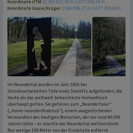
Koordinate UTM
32.356.557,36 m: 5.677.108,19 m
Koordinate Gauss/Krüger
2.566.098,37 m: 5.677.359,68 m
Im Neandertal wurden im Jahr 1856 bei
Steinbrucharbeiten Teile eines Skeletts aufgefunden, die
heute als das weltweit bekannteste Humanfossil
überhaupt gelten. Sie gehören zum „Neandertaler“
(
„homo neanderthalensis“
), einem ausgestorbenen
Verwandten des heutigen Menschen, der vor rund 40.000
Jahren lebte – er machte das Neandertal weltberühmt.
Nur wenige 100 Meter von der Fundstelle entfernt