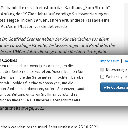
ße handelte es sich einst um das Kaufhaus „Zum Storch“
twa Anfang der 1970er Jahre aufwendige Stuckverzierungen
s zeigte. In den 1970er Jahren erfuhr diese Fassade eine
 KerAion-Platten verkleidet wurde.
 Dr. Gottfried Cremer neben der künstlerischen vor allem
standen unzählige Patente, Verbesserungen und Produkte, die
de der 1960er Jahre die so genannte KerAion-Großplatte
platte, die auch in der aktuellen Architektur Verwendung
n Cookies
Impressum
|
Da
ge Dach des ehemaligen IMAX-Kinos am Marlene-Dietrich-
inen technisch notwendige Cookies, um die
Notwendige 
fen des international renommierten Architekten Renzo
it der Seiten sicherzustellen. Diesen können Sie
Webanalyse
chen, wenn Sie die Seite nutzen möchten. Darüber
n wir Cookies für eine Webanalyse, um die
erer Seiten zu optimieren, sofern Sie einverstanden
KerAion-Fassaden
an den Häusern oder aber am
Museum
ken des Buttons erklären Sie Ihr Einverständnis.
tionen finden Sie auf unserer Datenschutzseite.
andschaftspflege, 2021)
echen werden restauriert (abgerufen am 26.10.2021)