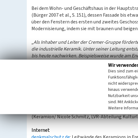
Bei dem Wohn- und Geschäftshaus in der Hauptstra
(Bürger 2007 et al., S. 151), dessen Fassade bis e
über den Fenstern des ersten und zweites Geschosse
Modernisierung, indem sie mit braunen und beigen
„
Als Inhaber und Leiter der Cremer-Gruppe förderte
die industrielle Keramik. Unter seiner Leitung ent
bis heute nachwirken. Beispielsweise wurde am En
entwickelt, eine großformatige keramische Fassaden
Wir verwende
findet
“ (keramion.de). So besteht das kugelförmi
Dies sind zum e
Platz in Berlin (kinokompendium.de) nach Entwür
Funktionsfähigke
Piano aus KerAion-Platten.
nicht widerspre
hinaus verwende
Nutzbarkeit uns
In Frechen finden sich noch
weitere Beispiele für 
sind. Mit Anklic
Stiftung Keramion
.
Weitere Informa
(Keramion/ Nicole Schmitz, LVR-Abteilung Kulturl
Internet
denkmalschutz.de
: Leitwände des Keramions in Fr