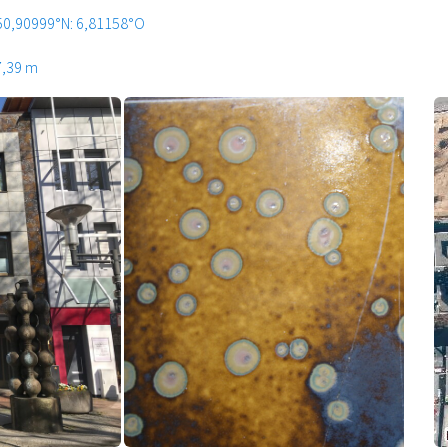
50,90999°N: 6,81158°O
7,39 m