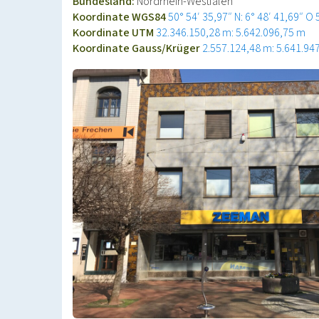
Bundesland:
Nordrhein-Westfalen
Koordinate WGS84
50° 54′ 35,97″ N: 6° 48′ 41,69″ O
Koordinate UTM
32.346.150,28 m: 5.642.096,75 m
Koordinate Gauss/Krüger
2.557.124,48 m: 5.641.94