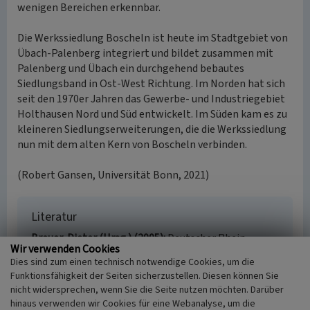
wenigen Bereichen erkennbar.
Die Werkssiedlung Boscheln ist heute im Stadtgebiet von
Übach-Palenberg integriert und bildet zusammen mit
Palenberg und Übach ein durchgehend bebautes
Siedlungsband in Ost-West Richtung. Im Norden hat sich
seit den 1970er Jahren das Gewerbe- und Industriegebiet
Holthausen Nord und Süd entwickelt. Im Süden kam es zu
kleineren Siedlungserweiterungen, die die Werkssiedlung
nun mit dem alten Kern von Boscheln verbinden.
(Robert Gansen, Universität Bonn, 2021)
Literatur
Breuer, Dieter (Hrsg.) (2005)
Deutscher Rhein -
Wir verwenden Cookies
fremder Rosse Tränke?. Symbolische Kämpfe um das
Dies sind zum einen technisch notwendige Cookies, um die
Rheinland nach dem Ersten Weltkrieg. (Düsseldorfer
Funktionsfähigkeit der Seiten sicherzustellen. Diesen können Sie
Schriften zur neueren Landesgeschichte und zur
nicht widersprechen, wenn Sie die Seite nutzen möchten. Darüber
Geschichte Nordrhein-Westfalens, Band 70.) Essen.
hinaus verwenden wir Cookies für eine Webanalyse, um die