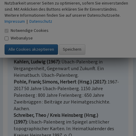
Buschmann, Walter (1998)
Zechen und Kokereien
Nutzbarkeit unserer Seiten zu optimieren, sofern Sie einverstanden
im rheinischen Steinkohlenbergbau.. Aachener
sind. Mit Anklicken des Buttons erklären Sie Ihr Einverständnis.
Revier und westliches Ruhrgebiet. (Die Bau- und
Weitere Informationen finden Sie auf unserer Datenschutzseite.
Impressum
|
Datenschutz
Kunstdenkmäler des Rheinlandes 1.) Berlin.
Esser, Reinhold (1996)
Die Gewerkschaft Carolus
Notwendige Cookies
Magnus. Alsdorf.
Webanalyse
Fehl, Gerhard (Hrsg.) (1988)
Werksiedlungen im
Aachener Revier. Dokumentation zur
Wanderausstellung, seit 1986. Aachen.
Kahlen, Ludwig (1967)
Übach-Palenberg in
Vergangenheit, Gegenwart und Zukunft. Ein
Heimatbuch. Übach-Palenberg.
Pohle, Frank; Simons, Herbert (Hrsg.) (2017)
1967-
2017 50 Jahre Übach-Palenberg. 1150 Jahre
Palenberg : 800 Jahre Frelenberg : 650 Jahre
Zweibrüggen : Beiträge zur Heimatgeschichte.
Aachen.
Schreiber, Theo / Kreis Heinsberg (Hrsg.)
(1997)
Übach-Palenberg im Spiegel amtlicher
topographischer Karten. In: Heimatkalender des
Kreises Heinsberg 1997, o. O.