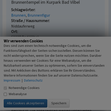
Brunnentempel im Kurpark Bad Vilbel
Schlagwörter
Brunnen
Brunnenfigur
Straße / Hausnummer
Niddauferweg
Ort
61118 Bad Vilbel
Wir verwenden Cookies
Fachsicht(en)
Dies sind zum einen technisch notwendige Cookies, um die
Denkmalpflege
Funktionsfähigkeit der Seiten sicherzustellen. Diesen können Sie
Erfassungsmaßstab
nicht widersprechen, wenn Sie die Seite nutzen möchten. Darüber
i.d.R. 1:5.000 (größer als 1:20.000)
hinaus verwenden wir Cookies für eine Webanalyse, um die
Erfassungsmethode
Nutzbarkeit unserer Seiten zu optimieren, sofern Sie einverstanden
Literaturauswertung
sind. Mit Anklicken des Buttons erklären Sie Ihr Einverständnis.
Weitere Informationen finden Sie auf unserer Datenschutzseite.
Impressum
|
Datenschutz
Notwendige Cookies
Empfohlene Zitierweise
Webanalyse
Urheberrechtlicher Hinweis
Der hier präsentierte Inhalt ist urheberrechtlich
geschützt. Die angezeigten Medien unterliegen