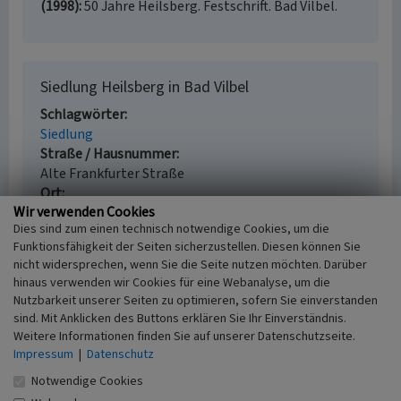
(1998)
50 Jahre Heilsberg. Festschrift. Bad Vilbel.
Siedlung Heilsberg in Bad Vilbel
Schlagwörter
Siedlung
Straße / Hausnummer
Alte Frankfurter Straße
Ort
Wir verwenden Cookies
61118 Bad Vilbel
Dies sind zum einen technisch notwendige Cookies, um die
Fachsicht(en)
Funktionsfähigkeit der Seiten sicherzustellen. Diesen können Sie
Architekturgeschichte, Landeskunde
nicht widersprechen, wenn Sie die Seite nutzen möchten. Darüber
Erfassungsmaßstab
hinaus verwenden wir Cookies für eine Webanalyse, um die
i.d.R. 1:5.000 (größer als 1:20.000)
Nutzbarkeit unserer Seiten zu optimieren, sofern Sie einverstanden
Erfassungsmethode
sind. Mit Anklicken des Buttons erklären Sie Ihr Einverständnis.
Literaturauswertung, mündliche Hinweise
Weitere Informationen finden Sie auf unserer Datenschutzseite.
Ortsansässiger, Ortskundiger
Impressum
|
Datenschutz
Historischer Zeitraum
Notwendige Cookies
Beginn 1946