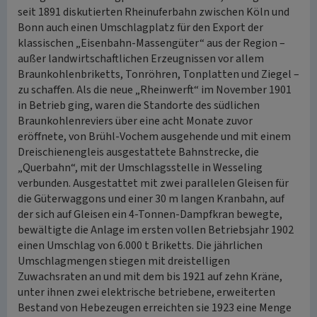
seit 1891 diskutierten Rheinuferbahn zwischen Köln und
Bonn auch einen Umschlagplatz für den Export der
klassischen „Eisenbahn-Massengüter“ aus der Region –
außer landwirtschaftlichen Erzeugnissen vor allem
Braunkohlenbriketts, Tonröhren, Tonplatten und Ziegel –
zu schaffen. Als die neue „Rheinwerft“ im November 1901
in Betrieb ging, waren die Standorte des südlichen
Braunkohlenreviers über eine acht Monate zuvor
eröffnete, von Brühl-Vochem ausgehende und mit einem
Dreischienengleis ausgestattete Bahnstrecke, die
„Querbahn“, mit der Umschlagsstelle in Wesseling
verbunden. Ausgestattet mit zwei parallelen Gleisen für
die Güterwaggons und einer 30 m langen Kranbahn, auf
der sich auf Gleisen ein 4-Tonnen-Dampfkran bewegte,
bewältigte die Anlage im ersten vollen Betriebsjahr 1902
einen Umschlag von 6.000 t Briketts. Die jährlichen
Umschlagmengen stiegen mit dreistelligen
Zuwachsraten an und mit dem bis 1921 auf zehn Kräne,
unter ihnen zwei elektrische betriebene, erweiterten
Bestand von Hebezeugen erreichten sie 1923 eine Menge