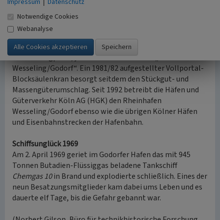
Impressum
|
Datenschutz
und spielte in den 1990er Jahren keine bedeutende Rolle
mehr.
Notwendige Cookies
Mit der Eröffnung des neuen Hafenbeckens II – zugleich
Webanalyse
mit der Inbetriebnahme der neuen Shell-Raffinerie in
Köln-Godorf im Juli 1960 – wurde der Hafen zum
Ölumschlagplatz, jetzt unter dem Namen „Rheinhafen
Wesseling/Godorf“. Ein 1981/82 aufgestellter Vollportal-
Blocksäulenkran besorgt seitdem den Stückgut- und
Massengüterumschlag. Seit 1992 betreibt die Häfen und
Güterverkehr Köln AG (HGK) den Rheinhafen
Wesseling/Godorf ebenso wie die übrigen Kölner Häfen
und Eisenbahnstrecken der Hafenbahn.
Schiffsunglück 1969
Am 2. April 1969 geriet im Godorfer Hafen das mit 945
Tonnen Butadien-Flüssiggas beladene Tankschiff
Chemgas 10
in Brand und explodierte schließlich. Eines der
neun Besatzungsmitglieder kam dabei ums Leben und es
dauerte elf Tage, bis die Gefahr gebannt war.
(Norbert Gilson, Büro für technikhistorische Forschung