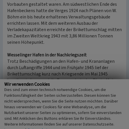
Vorbauten gestaltet waren. Am südwestlichen Ende des
Hafenbeckens hatte die Verges 1924 nach Plänen von W.
Böhm ein bis heute erhaltenes Verwaltungsgebäude
errichten lassen. Mit dem weiteren Ausbau der
Verladekapazitäten erreichte der Brikettumschlag mitten
im Zweiten Weltkrieg 1943 mit 3,86 Millionen Tonnen
seinen Höhepunkt.
Wesselinger Hafen in der Nachkriegszeit
Trotz Beschädigungen an den Hafen- und Krananlagen
durch Luftangriffe 1944 und im Frühjahr 1945 lief der
Brikettumschlag kurz nach Kriegsende im Mai 1945
bereits wieder an und die Transporte in den Rhein-Main-
Wir verwenden Cookies
Neckar-Raum und nach Basel kamen erneut in Gang. Mit
Dies sind zum einen technisch notwendige Cookies, um die
Unterstützung der 1950/51 neu montierten, elektrischen
Funktionsfähigkeit der Seiten sicherzustellen. Diesen können Sie
Wipperkräne pendelte sich der jährliche Brikettumschlag
nicht widersprechen, wenn Sie die Seite nutzen möchten. Darüber
– 98,7% der gesamten Umschlagleistung des Hafens – auf
hinaus verwenden wir Cookies für eine Webanalyse, um die
rund 3 Millionen ein. Nachdem diese Marke 1958 zum
Nutzbarkeit unserer Seiten zu optimieren, sofern Sie einverstanden
letzten Mal erreicht worden war, ging der
sind. Mit Anklicken des Buttons erklären Sie Ihr Einverständnis.
Weitere Informationen finden Sie auf unserer Datenschutzseite.
Brikettumschlag in den 1960er Jahren drastisch zurück