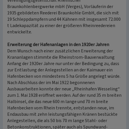
Vereinigungsgesellschaft Rheinischer
Braunkohlenbergwerke mbH (Verges), Vorläuferin der
1935 gebildeten Reederei Braunkohle GmbH, die sich mit
19 Schleppdampfern und 44 Kähnen mit insgesamt 72.000
t Ladekapazität zu einer der größeren Rheinreedereien
entwickelte.
Erweiterung der Hafenanlagen in den 1920er Jahren
Dem Wunsch nach einer zusätzlichen Erweiterung der
Krananlagen stimmte die Rheinstrom-Bauverwaltung
Anfang der 1920er Jahre nur unter der Bedingung zu, dass
zur Entlastung der Anlegestellen an der Kaimauer ein
Hafenbecken von mindestens 5 ha Größe angelegt würde.
Nach Abschluss der im Mai 1922 begonnenen
Ausbauarbeiten konnte der neue „Rheinhafen Wesseling“
zum 1. Mai 1928 eröffnet werden. Auf der rund 35 m breiten
Halbinsel, die das neue 600 m lange und 70 m breite
Hafenbecken vom Rhein trennte, entstanden neue, im
Endausbau mit zehn leistungsfähigen Kränen bestückte
Anlegestellen, die als 50 bis 70 m lange Stahl- oder
Betonkonstruktionen, später auch als Spundwand-