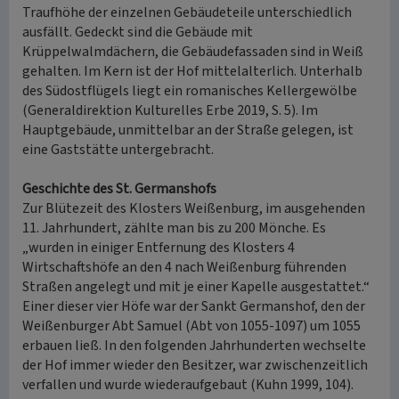
Traufhöhe der einzelnen Gebäudeteile unterschiedlich
ausfällt. Gedeckt sind die Gebäude mit
Krüppelwalmdächern, die Gebäudefassaden sind in Weiß
gehalten. Im Kern ist der Hof mittelalterlich. Unterhalb
des Südostflügels liegt ein romanisches Kellergewölbe
(Generaldirektion Kulturelles Erbe 2019, S. 5). Im
Hauptgebäude, unmittelbar an der Straße gelegen, ist
eine Gaststätte untergebracht.
Geschichte des St. Germanshofs
Zur Blütezeit des Klosters Weißenburg, im ausgehenden
11. Jahrhundert, zählte man bis zu 200 Mönche. Es
„wurden in einiger Entfernung des Klosters 4
Wirtschaftshöfe an den 4 nach Weißenburg führenden
Straßen angelegt und mit je einer Kapelle ausgestattet.“
Einer dieser vier Höfe war der Sankt Germanshof, den der
Weißenburger Abt Samuel (Abt von 1055-1097) um 1055
erbauen ließ. In den folgenden Jahrhunderten wechselte
der Hof immer wieder den Besitzer, war zwischenzeitlich
verfallen und wurde wiederaufgebaut (Kuhn 1999, 104).