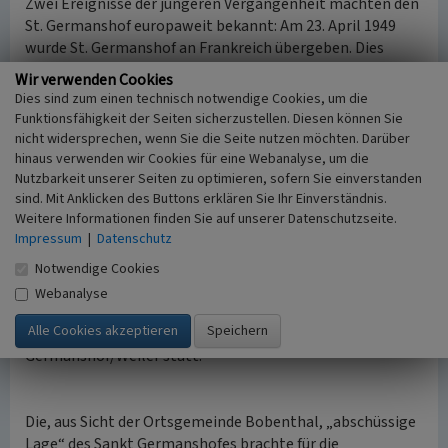
Zwei Ereignisse der jüngeren Vergangenheit machten den
St. Germanshof europaweit bekannt: Am 23. April 1949
wurde St. Germanshof an Frankreich übergeben. Dies
geschah unter anderem deshalb, „um der Stadt
Wir verwenden Cookies
Weißenburg die Quellen ihrer Wasserleitung zu sichern“
Dies sind zum einen technisch notwendige Cookies, um die
(Kuhn 1999, S. 106). Der ehemalige Gutshof wurde mit
Funktionsfähigkeit der Seiten sicherzustellen. Diesen können Sie
französischer Währung und mit Lebensmittelkarten
nicht widersprechen, wenn Sie die Seite nutzen möchten. Darüber
ausgestattet. Durch die Vorlage eines Schriftstückes der
hinaus verwenden wir Cookies für eine Webanalyse, um die
Nutzbarkeit unserer Seiten zu optimieren, sofern Sie einverstanden
internationalen Grenzkommission in London, welches
sind. Mit Anklicken des Buttons erklären Sie Ihr Einverständnis.
man unterschreiben sollte, wurde man skeptisch und so
Weitere Informationen finden Sie auf unserer Datenschutzseite.
kam es, dass der Sankt Germanshof am 9. September 1949
Impressum
|
Datenschutz
wieder als zu Deutschland zugehörig deklariert wurde.
Notwendige Cookies
Noch bekannter wurde St. Germanshof aufgrund der
Webanalyse
Ereignisse in unmittelbarer Nähe im August 1950. Damals
fand der
Studentensturm
auf die Grenzübergangsstelle
Germanshof/Weiler statt.
Die, aus Sicht der Ortsgemeinde Bobenthal, „abschüssige
Lage“ des Sankt Germanshofes brachte für die