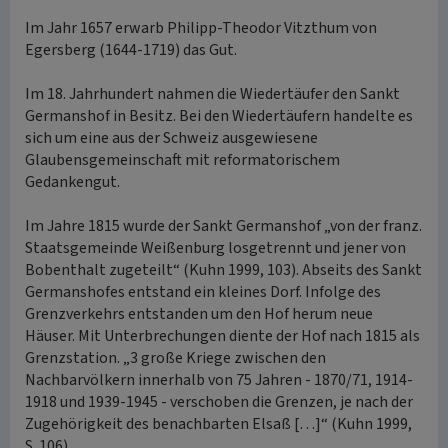
Im Jahr 1657 erwarb Philipp-Theodor Vitzthum von
Egersberg (1644-1719) das Gut.
Im 18. Jahrhundert nahmen die Wiedertäufer den Sankt
Germanshof in Besitz. Bei den Wiedertäufern handelte es
sich um eine aus der Schweiz ausgewiesene
Glaubensgemeinschaft mit reformatorischem
Gedankengut.
Im Jahre 1815 wurde der Sankt Germanshof „von der franz.
Staatsgemeinde Weißenburg losgetrennt und jener von
Bobenthalt zugeteilt“ (Kuhn 1999, 103). Abseits des Sankt
Germanshofes entstand ein kleines Dorf. Infolge des
Grenzverkehrs entstanden um den Hof herum neue
Häuser. Mit Unterbrechungen diente der Hof nach 1815 als
Grenzstation. „3 große Kriege zwischen den
Nachbarvölkern innerhalb von 75 Jahren - 1870/71, 1914-
1918 und 1939-1945 - verschoben die Grenzen, je nach der
Zugehörigkeit des benachbarten Elsaß […]“ (Kuhn 1999,
S. 106).