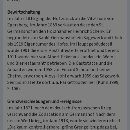
Bewirtschaftung
Im Jahre 1816 ging der Hof zurück an die Vitzthum von
Egersberg. Im Jahre 1859 verkauften diese den St.
Germanshof an den Holzhändler Heinrich Schenk. Er
begründete am Sankt Germanshof ein Sägewerk und blieb
bis 1919 Eigentümer des Hofes. Im Hauptgebäudeteil
wurde 1901 die erste Posthilfestelle eröffnet und bereits
1911 wurde hier von Albert Ecker aus Landau ein ‚Wein-
und Bierrestaurant‘ betrieben. Die Gaststätte und die
Anbauten wurden 1958 von Eduard Schoof und seiner
Ehefrau erworben. Aloys Höhl erwarb 1959 das Sägewerk.
Sein Sohn stellte dort u. a. Parkettböden her (Kuhn 1999,
S. 106).
Grenzverschiebungen und -ereignisse
Im Jahr 1871, nach dem deutsch-französischen Krieg,
verschwand die Zollstation am Germanshof. Nach dem
ersten Weltkrieg, im Jahr 1918, wurde sie wiedererrichtet.
„Die kaum kontrollierbare ‚grüne Grenze' trug dazu bei,