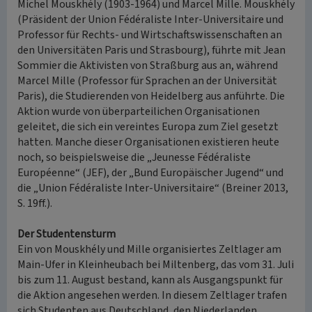
Michel Mouskhély (1903-1964) und Marcel Mille. Mouskhély
(Präsident der Union Fédéraliste Inter-Universitaire und
Professor für Rechts- und Wirtschaftswissenschaften an
den Universitäten Paris und Strasbourg), führte mit Jean
Sommier die Aktivisten von Straßburg aus an, während
Marcel Mille (Professor für Sprachen an der Universität
Paris), die Studierenden von Heidelberg aus anführte. Die
Aktion wurde von überparteilichen Organisationen
geleitet, die sich ein vereintes Europa zum Ziel gesetzt
hatten. Manche dieser Organisationen existieren heute
noch, so beispielsweise die „Jeunesse Fédéraliste
Européenne“ (JEF), der „Bund Europäischer Jugend“ und
die „Union Fédéraliste Inter-Universitaire“ (Breiner 2013,
S. 19ff.).
Der Studentensturm
Ein von Mouskhély und Mille organisiertes Zeltlager am
Main-Ufer in Kleinheubach bei Miltenberg, das vom 31. Juli
bis zum 11. August bestand, kann als Ausgangspunkt für
die Aktion angesehen werden. In diesem Zeltlager trafen
sich Studenten aus Deutschland, den Niederlanden,