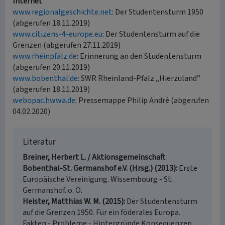
Internet
www.regionalgeschichte.net
: Der Studentensturm 1950
(abgerufen 18.11.2019)
www.citizens-4-europe.eu
: Der Studentensturm auf die
Grenzen (abgerufen 27.11.2019)
www.rheinpfalz.de
: Erinnerung an den Studentensturm
(abgerufen 20.11.2019)
www.bobenthal.de
: SWR Rheinland-Pfalz „Hierzuland”
(abgerufen 18.11.2019)
webopac.hwwa.de
: Pressemappe Philip André (abgerufen
04.02.2020)
Literatur
Breiner, Herbert L. / Aktionsgemeinschaft
Bobenthal-St. Germanshof e.V. (Hrsg.) (2013)
Erste
Europäische Vereinigung. Wissembourg - St.
Germanshof. o. O.
Heister, Matthias W. M. (2015)
Der Studentensturm
auf die Grenzen 1950. Für ein föderales Europa.
Fakten - Probleme - Hintergründe Konsequenzen.