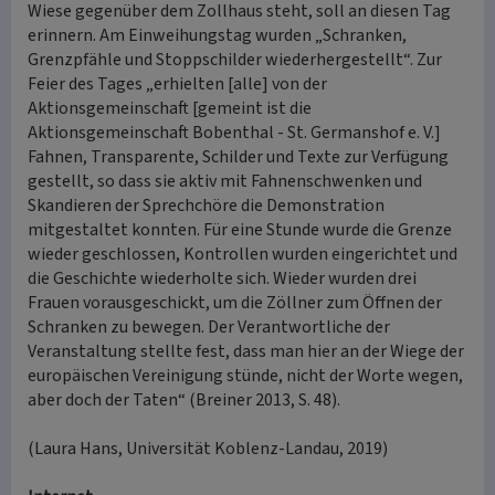
Wiese gegenüber dem Zollhaus steht, soll an diesen Tag
erinnern. Am Einweihungstag wurden „Schranken,
Grenzpfähle und Stoppschilder wiederhergestellt“. Zur
Feier des Tages „erhielten [alle] von der
Aktionsgemeinschaft [gemeint ist die
Aktionsgemeinschaft Bobenthal - St. Germanshof e. V.]
Fahnen, Transparente, Schilder und Texte zur Verfügung
gestellt, so dass sie aktiv mit Fahnenschwenken und
Skandieren der Sprechchöre die Demonstration
mitgestaltet konnten. Für eine Stunde wurde die Grenze
wieder geschlossen, Kontrollen wurden eingerichtet und
die Geschichte wiederholte sich. Wieder wurden drei
Frauen vorausgeschickt, um die Zöllner zum Öffnen der
Schranken zu bewegen. Der Verantwortliche der
Veranstaltung stellte fest, dass man hier an der Wiege der
europäischen Vereinigung stünde, nicht der Worte wegen,
aber doch der Taten“ (Breiner 2013, S. 48).
(Laura Hans, Universität Koblenz-Landau, 2019)