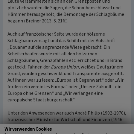
Leute versammelten sich an den Grenzposten und
plötzlich wurden die Sägen, die Schraubenschlüssel und
Hämmer herausgeholt, die Demontage der Schlagbäume
begann (Breiner 2013, S. 21ff.).
Auch auf französischer Seite wurde der hölzerne
Schlagbaum zersägt und das Schild mit der Aufschrift
„Douane“ auf die angrenzende Wiese gebracht. Ein
Scheiterhaufen wurde mit all den hölzernen
Schlagbäumen, Grenzpfählen etc. errichtet und in Brand
gesteckt. Fahnen der
Europa Union
, weißes E auf grünem
Grund, wurden geschwenkt und Transparente ausgerollt.
Auf ihnen war zu lesen: „Europa ist Gegenwart“ oder „Wir
fordern ein vereintes Europa“ oder „Unsere Zukunft - ein
Europa ohne Grenzen“ und „Wir verlangen eine
europäische Staatsbürgerschaft“.
Unter den Anwesenden war auch André Philip (1902-1970),
französischer Minister für Wirtschaft und Finanzen (1946-
1946 und 1946-1947) und Vorgänger und Nachfolger von
Wir verwenden Cookies
Robert Schuman (1886-1963). Philip hielt eine Rede, in der