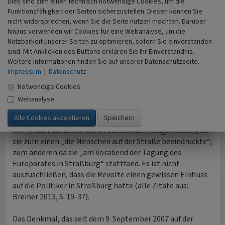
Dies sind zum einen technisch notwendige Cookies, um die
er unter anderem „den Idealismus der anwesenden jungen
Funktionsfähigkeit der Seiten sicherzustellen. Diesen können Sie
Europäer“ lobte. Auch Michel Mouskhély und Marcel Mille
nicht widersprechen, wenn Sie die Seite nutzen möchten. Darüber
hielten eine Rede. „Am Ende der Veranstaltung sind die
hinaus verwenden wir Cookies für eine Webanalyse, um die
Nutzbarkeit unserer Seiten zu optimieren, sofern Sie einverstanden
Grenzen ohne Schranken, die Asche der Grenzpfähle
sind. Mit Anklicken des Buttons erklären Sie Ihr Einverständnis.
raucht noch, die Scherben der roten Laterne, welche
Weitere Informationen finden Sie auf unserer Datenschutzseite.
nachts den Fahrzeugen Halt gebot, liegen obenauf“. So
Impressum
|
Datenschutz
verließen die Demonstranten den Ort des Geschehens, an
dem wenig später die Grenzverstärkung eintraf.
Notwendige Cookies
Webanalyse
Das Ereignis war am nächsten Tag weltweit in den
Nachrichten und gewann internationale Aufmerksamkeit.
Der Aktion wurde ein hoher Stellenwert beigemessen, da
sie zum einen „die Menschen auf der Straße beeindruckte“,
zum anderen da sie „am Vorabend der Tagung des
Europarates in Straßburg“ stattfand. Es ist nicht
auszuschließen, dass die Revolte einen gewissen Einfluss
auf die Politiker in Straßburg hatte (alle Zitate aus:
Breiner 2013, S. 19-37).
Das Denkmal, das seit dem 9. September 2007 auf der