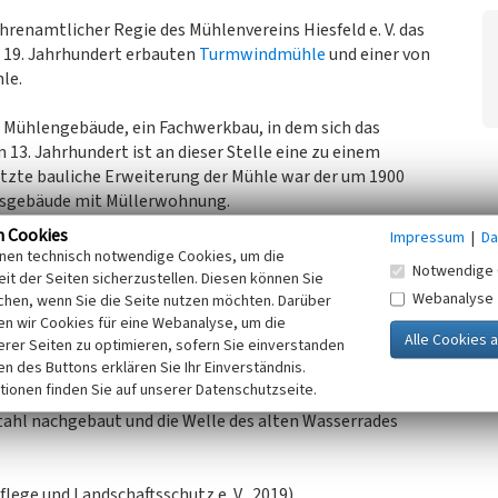
ehrenamtlicher Regie des Mühlenvereins Hiesfeld e. V. das
 19. Jahrhundert erbauten
Turmwindmühle
und einer von
le.
e Mühlengebäude, ein Fachwerkbau, in dem sich das
 13. Jahrhundert ist an dieser Stelle eine zu einem
tzte bauliche Erweiterung der Mühle war der um 1900
bsgebäude mit Müllerwohnung.
urch die Folgen des Bergbaus so stark beeinträchtigt,
n Cookies
Impressum
|
Da
usste. Da war das Mühlengelände bereits im Eigentum der
inen technisch notwendige Cookies, um die
Notwendige 
d Fremdnutzungen, zeitweise Jugendherberge, führten zu
it der Seiten sicherzustellen. Diesen können Sie
ik.
Webanalyse
chen, wenn Sie die Seite nutzen möchten. Darüber
n wir Cookies für eine Webanalyse, um die
erer Seiten zu optimieren, sofern Sie einverstanden
n für die Sicherung der Substanz und die
ken des Buttons erklären Sie Ihr Einverständnis.
chnisches Denkmal in die Denkmalliste der Stadt Dinslaken
tionen finden Sie auf unserer Datenschutzseite.
ionierte mittelschlächtige Wasserrad wurde 2007
tahl nachgebaut und die Welle des alten Wasserrades
lege und Landschaftsschutz e. V., 2019)