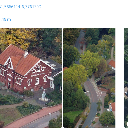
51,56661°N: 6,77613°O
9,49 m