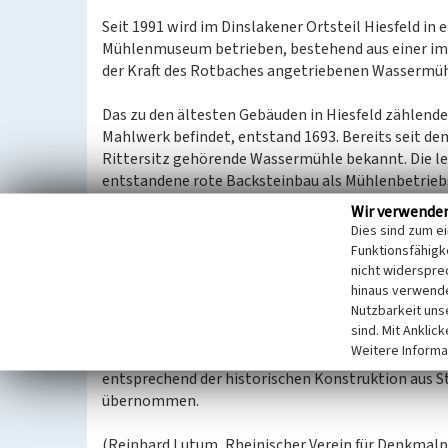
Seit 1991 wird im Dinslakener Ortsteil Hiesfeld in 
Mühlenmuseum betrieben, bestehend aus einer im
der Kraft des Rotbaches angetriebenen Wassermüh
Das zu den ältesten Gebäuden in Hiesfeld zählend
Mahlwerk befindet, entstand 1693. Bereits seit dem
Rittersitz gehörende Wassermühle bekannt. Die le
entstandene rote Backsteinbau als Mühlenbetrie
Die Nutzung der Wasserkraft des Rotbaches wurde d
Wir verwende
dass 1924 der Mühlenbetrieb eingestellt werden m
Dies sind zum e
August Thyssen Hütte Gewerkschaft. Leerstand un
Funktionsfähigke
sukzessivem Verfall der Gebäude und der Mahltechn
nicht widerspre
hinaus verwende
Nutzbarkeit uns
Um 1980 engagierte sich der Hiesfelder Mühlenverei
sind. Mit Anklic
Wiederherstellung der Anlage, die seit 1984 als te
Weitere Informa
eingetragen ist. Das zwischen den Gebäuden posit
entsprechend der historischen Konstruktion aus S
übernommen.
(Reinhard Lutum, Rheinischer Verein für Denkmalpf