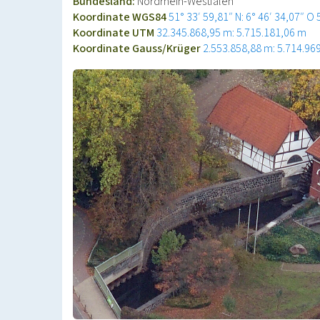
Bundesland:
Nordrhein-Westfalen
Koordinate WGS84
51° 33′ 59,81″ N: 6° 46′ 34,07″ O
Koordinate UTM
32.345.868,95 m: 5.715.181,06 m
Koordinate Gauss/Krüger
2.553.858,88 m: 5.714.96