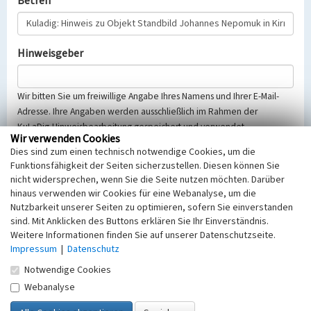
Betreff
Hinweisgeber
Wir bitten Sie um freiwillige Angabe Ihres Namens und Ihrer E-Mail-
Adresse. Ihre Angaben werden ausschließlich im Rahmen der
KuLaDig-Hinweisbearbeitung gespeichert und verwendet.
Wir verwenden Cookies
Selbstverständlich werden diese entsprechend der Vorschriften des
Dies sind zum einen technisch notwendige Cookies, um die
Telemediengesetzes, des Datenschutzgesetzes NRW und der seit
Funktionsfähigkeit der Seiten sicherzustellen. Diesen können Sie
dem 25.05.2018 gültigen Europäischen Datenschutzgrundverordnung
nicht widersprechen, wenn Sie die Seite nutzen möchten. Darüber
(EU-DSGVO) vertraulich behandelt, beachten Sie bitte unsere
hinaus verwenden wir Cookies für eine Webanalyse, um die
Hinweise zum
Datenschutz
.
Nutzbarkeit unserer Seiten zu optimieren, sofern Sie einverstanden
sind. Mit Anklicken des Buttons erklären Sie Ihr Einverständnis.
Nachricht
Weitere Informationen finden Sie auf unserer Datenschutzseite.
Impressum
|
Datenschutz
Notwendige Cookies
Webanalyse
Sicherheitsabfrage
Tragen Sie unten das Rechenergebnis aus der