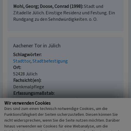
Mohl, Georg; Doose, Conrad (1998)
Stadt und
Zitadelle Jülich. Einstige Residenz und Festung. Ein
Rundgang zu den Sehndwürdigkeiten. o. O.
Aachener Tor in Jülich
Schlagwörter
Stadttor
Stadtbefestigung
Ort
52428 Jülich
Fachsicht(en)
Denkmalpflege
Erfassungsmaßstab
i.d.R. 1:5.000 (größer als 1:20.000)
Wir verwenden Cookies
Erfassungsmethode
Dies sind zum einen technisch notwendige Cookies, um die
Literaturauswertung, Geländebegehung/-
Funktionsfähigkeit der Seiten sicherzustellen. Diesen können Sie
kartierung
nicht widersprechen, wenn Sie die Seite nutzen möchten. Darüber
Historischer Zeitraum
hinaus verwenden wir Cookies für eine Webanalyse, um die