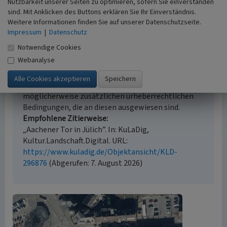
Beginn vor 1548
Nutzbarkeit unserer Seiten zu optimieren, sofern Sie einverstanden
sind. Mit Anklicken des Buttons erklären Sie Ihr Einverständnis.
Weitere Informationen finden Sie auf unserer Datenschutzseite.
Impressum
|
Datenschutz
Empfohlene Zitierweise
Notwendige Cookies
Webanalyse
Urheberrechtlicher Hinweis
Der hier präsentierte Inhalt ist urheberrechtlich
geschützt. Die angezeigten Medien unterliegen
möglicherweise zusätzlichen urheberrechtlichen
Bedingungen, die an diesen ausgewiesen sind.
Empfohlene Zitierweise
„Aachener Tor in Jülich”. In: KuLaDig,
Kultur.Landschaft.Digital. URL:
https://www.kuladig.de/Objektansicht/KLD-
296876
(Abgerufen: 7. August 2026)