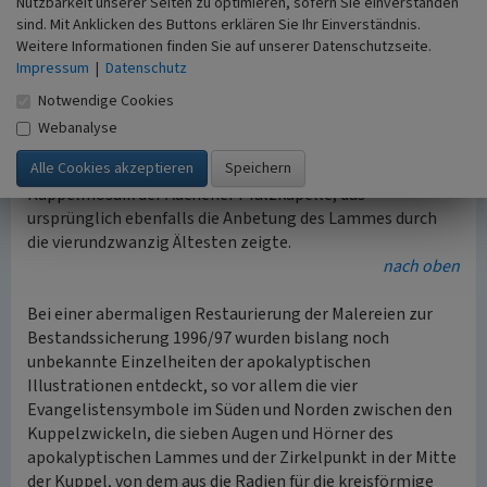
ein einheitliches Malprogramm anzunehmen, das nur
Nutzbarkeit unserer Seiten zu optimieren, sofern Sie einverstanden
sind. Mit Anklicken des Buttons erklären Sie Ihr Einverständnis.
fragmentarisch überliefert ist. So befand sich in der
Weitere Informationen finden Sie auf unserer Datenschutzseite.
abgebrochenen nördlichen Konche (in Entsprechung zur
Impressum
|
Datenschutz
südlichen Seitennische) vermutlich die Illustration einer
weiteren
Majestas Domini
und in der ursprünglichen
Notwendige Cookies
Ostapsis die Wiedergabe der Auferstehung Christi.
Webanalyse
Dabei hat die apokalyptische Malerei über dem
Chorquadrat ikonographisch ihr Vorbild im karolingischen
Kuppelmosaik der Aachener Pfalzkapelle, das
ursprünglich ebenfalls die Anbetung des Lammes durch
die vierundzwanzig Ältesten zeigte.
nach oben
Bei einer abermaligen Restaurierung der Malereien zur
Bestandssicherung 1996/97 wurden bislang noch
unbekannte Einzelheiten der apokalyptischen
Illustrationen entdeckt, so vor allem die vier
Evangelistensymbole im Süden und Norden zwischen den
Kuppelzwickeln, die sieben Augen und Hörner des
apokalyptischen Lammes und der Zirkelpunkt in der Mitte
der Kuppel, von dem aus die Radien für die kreisförmige