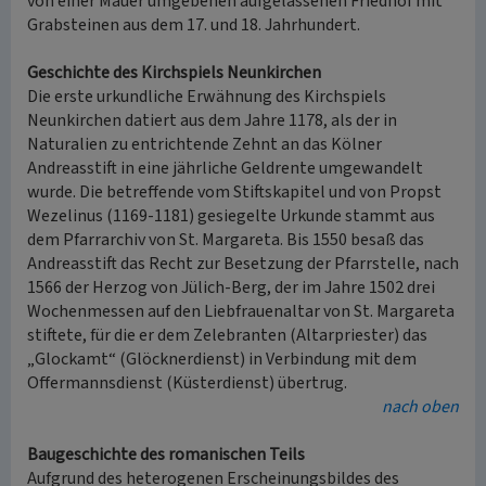
von einer Mauer umgebenen aufgelassenen Friedhof mit
Grabsteinen aus dem 17. und 18. Jahrhundert.
Geschichte des Kirchspiels Neunkirchen
Die erste urkundliche Erwähnung des Kirchspiels
Neunkirchen datiert aus dem Jahre 1178, als der in
Naturalien zu entrichtende Zehnt an das Kölner
Andreasstift in eine jährliche Geldrente umgewandelt
wurde. Die betreffende vom Stiftskapitel und von Propst
Wezelinus (1169-1181) gesiegelte Urkunde stammt aus
dem Pfarrarchiv von St. Margareta. Bis 1550 besaß das
Andreasstift das Recht zur Besetzung der Pfarrstelle, nach
1566 der Herzog von Jülich-Berg, der im Jahre 1502 drei
Wochenmessen auf den Liebfrauenaltar von St. Margareta
stiftete, für die er dem Zelebranten (Altarpriester) das
„Glockamt“ (Glöcknerdienst) in Verbindung mit dem
Offermannsdienst (Küsterdienst) übertrug.
nach oben
Baugeschichte des romanischen Teils
Aufgrund des heterogenen Erscheinungsbildes des