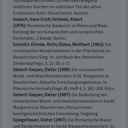
Turmkapellen in Westtürmen überwiegend
ländlicher Kirchen im südlichen Teil des alten
Erzbistums Köln. Dissertation. Aachen.
Kubach, Hans Erich; Verbeek, Albert
(1976)
Romanische Baukunst an Rhein und Maas.
Katalog der vorromanischen und romanischen
Denkmäler, 2 Bände. Berlin.
Schmitz-Ehmke, Ruth; Glaise, Wolfhart (1962)
Die
romanischen Wandmalereien in der Pfarrkirche zu
Neunkirchen/Sieg. In: Jahrbuch der rheinischen
Denkmalpflege, S. 22-30. o. O.
Siebert-Gasper, Dieter (1998)
Die romanischen
Wand- und Gewölbemalereien in St. Margareta zu
Neunkirchen. Aktuelle Forschungsergebnisse. In:
Rheinische Heimatpflege 45, Heft 4, S. 261-269. Köln.
Siebert-Gasper, Dieter (1997)
Die Bedeutung der
romanischen Wand- und Gewölbemalereien in Sankt
Margareta zu Neunkirchen. Versuch einer
kunstgeschichtlichen Einordnung. Siegburg.
Spiegelhauer, Dieter (1997)
Die Romanische Wand-
und Deckenmalerei in Sankt Margareta gesichert. In: