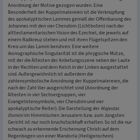
Anordnung der Motive gezogen wurden. Eine
Besonderheit der Kuppelmalereien ist die Verknüpfung
des apokalyptischen Lammes gemäß der Offenbarung des
Johannes mit den vier Cherubim (Lichtboten) nach der
alttestamentarischen Vision des Ezechiel, die jeweils auf
einem Radkreuz stehen und mit ihren Flügelspitzen den
Kreis um das Lamm berühren. Eine weitere
ikonographische Singularität ist die phrygische Mütze,
mit der die Ältesten der Anbetungsszene neben der Laute
in der Rechten und dem Kelch in der Linken ausgestattet
sind. Außergewöhnlich ist außerdem die
zahlensymbolische Anordnung der Kuppelmalereien, die
nach der Zahl Vier ausgerichtet sind (Anordnung der
Ältesten in vier Sechsergruppen, vier
Evangelistensymbole, vier Cherubim und vier
apokalyptische Reiter). Die Darstellung der
Majestas
Domini
im Himmlischen Jerusalem bzw. zum Jüngsten
Gericht ist nur noch bruchstückhaft erhalten. So ist die nur
schwach zu erkennende Erscheinung Christi auf dem
Regenbogen von einer Mandorla (Heiligenschein)