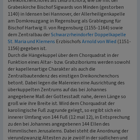
Dreikonchenchores als
cella trichora
, wie sie mit der
Grabeskirche Bischof Sigwards von Minden (gestorben
1140) in Idensen bei Hannover, der Allerheiligenkapelle
am Domkreuzgang in Regensburg als Grablegung für
Bischof Hartwig II. von Regensburg (1155-1164) sowie
dem Zentralbau der
Schwarzrheindorfer Doppelkapelle
St. Maria und Klemens
Erzbischofs
Arnold von Wied
(1151-
1156) gegeben ist.
Durch die Hängekuppel über dem Chorquadrat in der
Funktion eines Altar- bzw. Grabziboriums werden sowohl
der kapellenartige Charakter als auch die
Zentralbautendenz des einstigen Dreikonchenchors
betont. Dabei legen die Malereien eine Ausrichtung des
überkuppelten Zentrums auf das bei Johannes
angegebene Maß der Gottesstadt nahe, deren Länge so
groß wie ihre Breite ist. Wird dem Chorquadrat der
karolingische Fuß zugrunde gelegt, so ergibt sich ein
innerer Umfang von 144 Fuß (12 mal 12), in Entsprechung
zu den bei Johannes angegebenen 144 Ellen des
Himmlischen Jerusalems. Dabei steht die Anordnung der
vierundzwanzig Ältesten zu je zwölf in der südlichen und