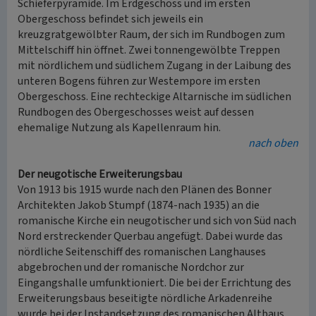
Schieferpyramide. Im Erdgeschoss und im ersten
Obergeschoss befindet sich jeweils ein
kreuzgratgewölbter Raum, der sich im Rundbogen zum
Mittelschiff hin öffnet. Zwei tonnengewölbte Treppen
mit nördlichem und südlichem Zugang in der Laibung des
unteren Bogens führen zur Westempore im ersten
Obergeschoss. Eine rechteckige Altarnische im südlichen
Rundbogen des Obergeschosses weist auf dessen
ehemalige Nutzung als Kapellenraum hin.
nach oben
Der neugotische Erweiterungsbau
Von 1913 bis 1915 wurde nach den Plänen des Bonner
Architekten Jakob Stumpf (1874-nach 1935) an die
romanische Kirche ein neugotischer und sich von Süd nach
Nord erstreckender Querbau angefügt. Dabei wurde das
nördliche Seitenschiff des romanischen Langhauses
abgebrochen und der romanische Nordchor zur
Eingangshalle umfunktioniert. Die bei der Errichtung des
Erweiterungsbaus beseitigte nördliche Arkadenreihe
wurde bei der Instandsetzung des romanischen Altbaus