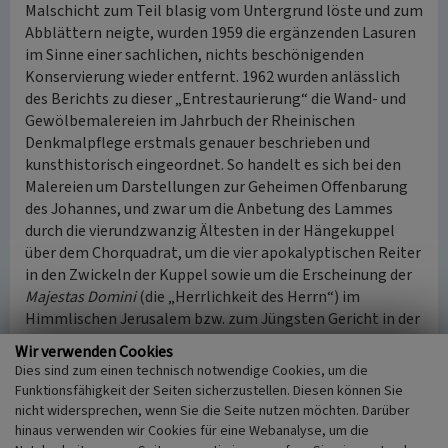
Malschicht zum Teil blasig vom Untergrund löste und zum
Abblättern neigte, wurden 1959 die ergänzenden Lasuren
im Sinne einer sachlichen, nichts beschönigenden
Konservierung wieder entfernt. 1962 wurden anlässlich
des Berichts zu dieser „Entrestaurierung“ die Wand- und
Gewölbemalereien im Jahrbuch der Rheinischen
Denkmalpflege erstmals genauer beschrieben und
kunsthistorisch eingeordnet. So handelt es sich bei den
Malereien um Darstellungen zur Geheimen Offenbarung
des Johannes, und zwar um die Anbetung des Lammes
durch die vierundzwanzig Ältesten in der Hängekuppel
über dem Chorquadrat, um die vier apokalyptischen Reiter
in den Zwickeln der Kuppel sowie um die Erscheinung der
Majestas Domini
(die „Herrlichkeit des Herrn“) im
Himmlischen Jerusalem bzw. zum Jüngsten Gericht in der
südlichen Seitennische. Da die romanische Choranlage
Wir verwenden Cookies
zum Zeitpunkt ihrer Ausmalung wahrscheinlich aus einem
Dies sind zum einen technisch notwendige Cookies, um die
kreuzförmigen Dreikonchenchor bestand, nämlich einem
Funktionsfähigkeit der Seiten sicherzustellen. Diesen können Sie
überkuppelten Zentralraum mit einer nördlich und südlich
nicht widersprechen, wenn Sie die Seite nutzen möchten. Darüber
anschließenden Nische sowie einer runden Ostapsis, ist
hinaus verwenden wir Cookies für eine Webanalyse, um die