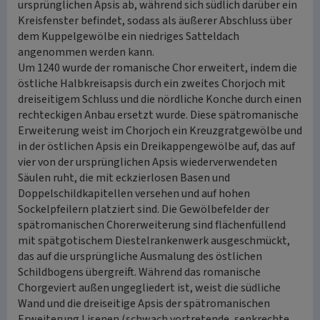
ursprünglichen Apsis ab, während sich südlich darüber ein
Kreisfenster befindet, sodass als äußerer Abschluss über
dem Kuppelgewölbe ein niedriges Satteldach
angenommen werden kann.
Um 1240 wurde der romanische Chor erweitert, indem die
östliche Halbkreisapsis durch ein zweites Chorjoch mit
dreiseitigem Schluss und die nördliche Konche durch einen
rechteckigen Anbau ersetzt wurde. Diese spätromanische
Erweiterung weist im Chorjoch ein Kreuzgratgewölbe und
in der östlichen Apsis ein Dreikappengewölbe auf, das auf
vier von der ursprünglichen Apsis wiederverwendeten
Säulen ruht, die mit eckzierlosen Basen und
Doppelschildkapitellen versehen und auf hohen
Sockelpfeilern platziert sind. Die Gewölbefelder der
spätromanischen Chorerweiterung sind flächenfüllend
mit spätgotischem Diestelrankenwerk ausgeschmückt,
das auf die ursprüngliche Ausmalung des östlichen
Schildbogens übergreift. Während das romanische
Chorgeviert außen ungegliedert ist, weist die südliche
Wand und die dreiseitige Apsis der spätromanischen
Erweiterung Lisenen (schwach vortretende, senkrechte