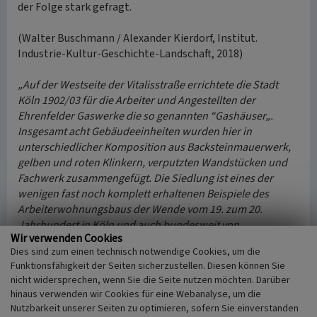
der Folge stark gefragt.
(Walter Buschmann / Alexander Kierdorf, Institut.
Industrie-Kultur-Geschichte-Landschaft, 2018)
„Auf der Westseite der Vitalisstraße errichtete die Stadt
Köln 1902/03 für die Arbeiter und Angestellten der
Ehrenfelder Gaswerke die so genannten “Gashäuser„.
Insgesamt acht Gebäudeeinheiten wurden hier in
unterschiedlicher Komposition aus Backsteinmauerwerk,
gelben und roten Klinkern, verputzten Wandstücken und
Fachwerk zusammengefügt. Die Siedlung ist eines der
wenigen fast noch komplett erhaltenen Beispiele des
Arbeiterwohnungsbaus der Wende vom 19. zum 20.
Jahrhundert in Köln und auch bundesweit von
Wir verwenden Cookies
Bedeutung.“
(www.buergerverein-koeln-muengersdorf.de)
Dies sind zum einen technisch notwendige Cookies, um die
Funktionsfähigkeit der Seiten sicherzustellen. Diesen können Sie
Baudenkmal
nicht widersprechen, wenn Sie die Seite nutzen möchten. Darüber
Mit Eintragung in die Kölner Denkmalliste vom 13.
hinaus verwenden wir Cookies für eine Webanalyse, um die
Oktober 1985 wurden die in Privateigentum befindlichen
Nutzbarkeit unserer Seiten zu optimieren, sofern Sie einverstanden