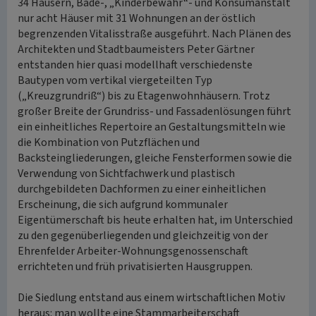
34 Häusern, Bade-, „Kinderbewahr“- und Konsumanstalt
nur acht Häuser mit 31 Wohnungen an der östlich
begrenzenden Vitalisstraße ausgeführt. Nach Plänen des
Architekten und Stadtbaumeisters Peter Gärtner
entstanden hier quasi modellhaft verschiedenste
Bautypen vom vertikal viergeteilten Typ
(„Kreuzgrundriß“) bis zu Etagenwohnhäusern. Trotz
großer Breite der Grundriss- und Fassadenlösungen führt
ein einheitliches Repertoire an Gestaltungsmitteln wie
die Kombination von Putzflächen und
Backsteingliederungen, gleiche Fensterformen sowie die
Verwendung von Sichtfachwerk und plastisch
durchgebildeten Dachformen zu einer einheitlichen
Erscheinung, die sich aufgrund kommunaler
Eigentümerschaft bis heute erhalten hat, im Unterschied
zu den gegenüberliegenden und gleichzeitig von der
Ehrenfelder Arbeiter-Wohnungsgenossenschaft
errichteten und früh privatisierten Hausgruppen.
Die Siedlung entstand aus einem wirtschaftlichen Motiv
heraus: man wollte eine Stammarbeiterschaft