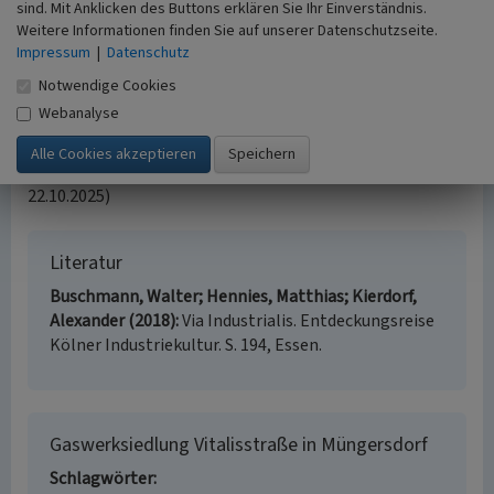
Häuser der Werkssiedlung der Ehrenfelder Gaswerke als
sind. Mit Anklicken des Buttons erklären Sie Ihr Einverständnis.
Baudenkmäler unter Schutz gestellt (www.stadt-
Weitere Informationen finden Sie auf unserer Datenschutzseite.
koeln.de)
Impressum
|
Datenschutz
Notwendige Cookies
Internet
Webanalyse
www.buergerverein-koeln-muengersdorf.de
: Kulturpfad
Köln-Müngersdorf (abgerufen 21.10.2025)
www.stadt-koeln.de
: Denkmalkarte (abgerufen
22.10.2025)
Literatur
Buschmann, Walter; Hennies, Matthias; Kierdorf,
Alexander (2018)
Via Industrialis. Entdeckungsreise
Kölner Industriekultur. S. 194, Essen.
Gaswerksiedlung Vitalisstraße in Müngersdorf
Schlagwörter