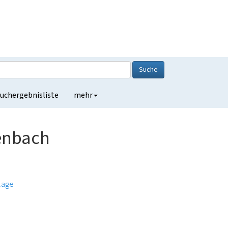
Suche
uchergebnisliste
mehr
enbach
lage