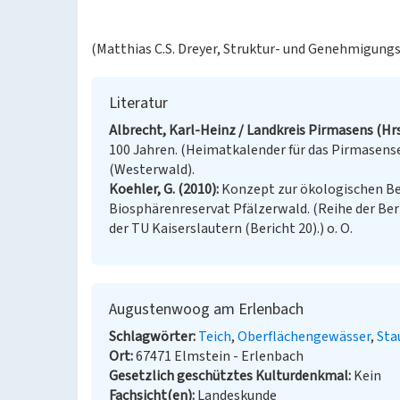
(Matthias C.S. Dreyer, Struktur- und Genehmigungs
Literatur
Albrecht, Karl-Heinz / Landkreis Pirmasens (Hrs
100 Jahren. (Heimatkalender für das Pirmasense
(Westerwald).
Koehler, G. (2010)
Konzept zur ökologischen B
Biosphärenreservat Pfälzerwald. (Reihe der Be
der TU Kaiserslautern (Bericht 20).) o. O.
Augustenwoog am Erlenbach
Schlagwörter
Teich
Oberflächengewässer
Sta
Ort
67471 Elmstein - Erlenbach
Gesetzlich geschütztes Kulturdenkmal
Kein
Fachsicht(en)
Landeskunde