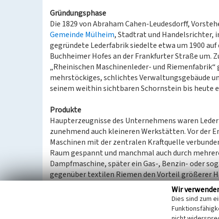
Gründungsphase
Die 1829 von Abraham Cahen-Leudesdorff, Vorsteh
Gemeinde Mülheim
, Stadtrat und Handelsrichter,
gegründete Lederfabrik siedelte etwa um 1900 auf
Buchheimer Hofes an der Frankfurter Straße um. Z
„Rheinischen Maschinenleder- und Riemenfabrik“ 
mehrstöckiges, schlichtes Verwaltungsgebäude und
seinem weithin sichtbaren Schornstein bis heute er
Produkte
Haupterzeugnisse des Unternehmens waren Ledertr
zunehmend auch kleineren Werkstätten. Vor der En
Maschinen mit der zentralen Kraftquelle verbunden
Raum gespannt und manchmal auch durch mehrere 
Dampfmaschine, später ein Gas-, Benzin- oder so
gegenüber textilen Riemen den Vorteil größerer Ha
erheblichen Wert dar.
Wir verwende
Dies sind zum e
Unternehmensentwicklung
Funktionsfähigke
Ab 1916 firmierte das Unternehmen als „A. Cahen
nicht widerspre