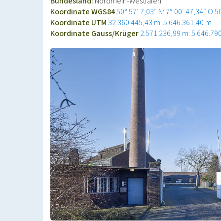
Bundesland:
Nordrhein-Westfalen
Koordinate WGS84
50° 57′ 7,03″ N: 7° 00′ 47,34″ O
5
Koordinate UTM
32.360.445,43 m: 5.646.361,40 m
Koordinate Gauss/Krüger
2.571.236,99 m: 5.646.79