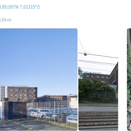
0,95195°N: 7,01315°O
0,54 m