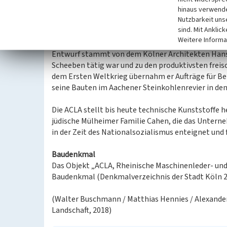
der Name „ACLA-Werke“ hervor. 1922–23 entstand 
hinaus verwende
Nutzbarkeit uns
Halle für die „Kolben- und Riemenfabrik“, die sic
sind. Mit Anklic
Heidelberger Straße zeigt. Die monumental wirke
Weitere Informa
wird geprägt durch lange vertikale Fensterreihen 
Entwurf stammt von dem Kölner Architekten Hans 
Scheeben tätig war und zu den produktivsten freis
dem Ersten Weltkrieg übernahm er Aufträge für Be
seine Bauten im Aachener Steinkohlenrevier in den
Die ACLA stellt bis heute technische Kunststoffe h
jüdische Mülheimer Familie Cahen, die das Unter
in der Zeit des Nationalsozialismus enteignet und 
Baudenkmal
Das Objekt „ACLA, Rheinische Maschinenleder- und 
Baudenkmal (Denkmalverzeichnis der Stadt Köln 20
(Walter Buschmann / Matthias Hennies / Alexander 
Landschaft, 2018)