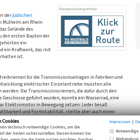
Kooperationspartner
er der
jüdischen
 in Mülheim am Rhein
 das Gelände des
u den ersten Bauten der
gehörten ein
 ein Kraftwerk, das mit
halten ist.
eibriemen für die Transmissionsanlagen in Fabriken und
twicklung elektrischer Einzelantriebe mussten alle
 werden. Die Transmissionsriemen, die dafür durch den
Geschosse geführt wurden, konnte ein Wasserrad, eine
gar Elektromotor in Bewegung setzen. Leder besaß
ltbarkeit und Formstabilität, stellte aber auch einen
n Cookies
Impressum
|
Da
inen technisch notwendige Cookies, um die
Notwendige 
it der Seiten sicherzustellen. Diesen können Sie
-Leudesdorff AG“. Aus der damaligen Telegrammadresse ging
Webanalyse
chen, wenn Sie die Seite nutzen möchten. Darüber