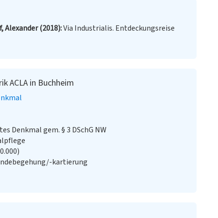
, Alexander (2018)
Via Industrialis. Entdeckungsreise
rik ACLA in Buchheim
enkmal
stes Denkmal gem. § 3 DSchG NW
alpflege
20.000)
ändebegehung/-kartierung