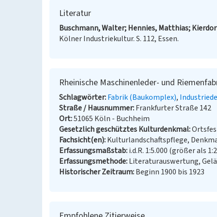
Literatur
Buschmann, Walter; Hennies, Matthias; Kierdorf
Kölner Industriekultur. S. 112, Essen.
Rheinische Maschinenleder- und Riemenfab
Schlagwörter
Fabrik (Baukomplex)
Industried
Straße / Hausnummer
Frankfurter Straße 142
Ort
51065 Köln - Buchheim
Gesetzlich geschütztes Kulturdenkmal
Ortsfe
Fachsicht(en)
Kulturlandschaftspflege, Denkm
Erfassungsmaßstab
i.d.R. 1:5.000 (größer als 1:
Erfassungsmethode
Literaturauswertung, Gel
Historischer Zeitraum
Beginn 1900 bis 1923
Empfohlene Zitierweise