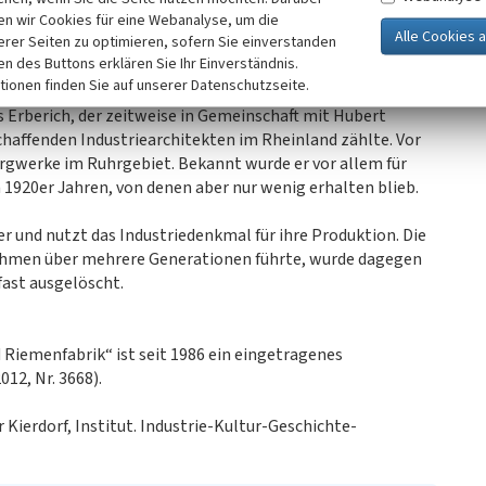
in Ergänzung zu den ersten Werksbauten eine mächtige
n wir Cookies für eine Webanalyse, um die
erer Seiten zu optimieren, sofern Sie einverstanden
h am Bahndamm entlang zieht und mit der Schmalseite zur
ken des Buttons erklären Sie Ihr Einverständnis.
nde Fassade der dreigeschossigen Stahlbetonkonstruktion
tionen finden Sie auf unserer Datenschutzseite.
im Wechsel mit Pfeilern aus dunkelrotem Backstein. Der
Erberich, der zeitweise in Gemeinschaft mit Hubert
chaffenden Industriearchitekten im Rheinland zählte. Vor
rgwerke im Ruhrgebiet. Bekannt wurde er vor allem für
 1920er Jahren, von denen aber nur wenig erhalten blieb.
er und nutzt das Industriedenkmal für ihre Produktion. Die
nehmen über mehrere Generationen führte, wurde dagegen
fast ausgelöscht.
Riemenfabrik“ ist seit 1986 ein eingetragenes
12, Nr. 3668).
Kierdorf, Institut. Industrie-Kultur-Geschichte-