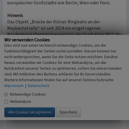
europäischer Großstädte wie Berlin, Wien oder Paris.
Hinweis
Das Objekt „Brücke der Kölner Ringbahn an der
Maybachstraße“ ist seit 2014 ein eingetragenes
Baudenkmal (Denkmalverzeichnis der Stadt Köln 2012, Nr.
Wir verwenden Cookies
8766) und Element des historischen
Dies sind zum einen technisch notwendige Cookies, um die
Kulturlandschaftsbereiches
Eisenbahnlinie Köln-Koblenz
.
Funktionsfähigkeit der Seiten sicherzustellen. Diesen können Sie
(Kulturlandschaftsbereich Regionalplan Köln 357).
nicht widersprechen, wenn Sie die Seite nutzen möchten. Darüber
hinaus verwenden wir Cookies für eine Webanalyse, um die
(Walter Buschmann, Institut. Industrie-Kultur-
Nutzbarkeit unserer Seiten zu optimieren, sofern Sie einverstanden
Geschichte-Landschaft, 2018)
sind. Mit Anklicken des Buttons erklären Sie Ihr Einverständnis.
Weitere Informationen finden Sie auf unserer Datenschutzseite.
Impressum
|
Datenschutz
Literatur
Notwendige Cookies
Buschmann, Walter; Hennies, Matthias; Kierdorf,
Webanalyse
Alexander (2018)
Via Industrialis. Entdeckungsreise
Kölner Industriekultur. Essen.