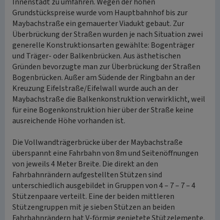
Innenstadt zu umfahren. Wegen der hohen
Grundstückspreise wurde vom Hauptbahnhof bis zur
Maybachstraße ein gemauerter Viadukt gebaut. Zur
Überbrückung der Straßen wurden je nach Situation zwei
generelle Konstruktionsarten gewählte: Bogenträger
und Träger- oder Balkenbrücken. Aus ästhetischen
Gründen bevorzugte man zur Überbrückung der Straßen
Bogenbrücken. Außer am Südende der Ringbahn an der
Kreuzung Eifelstraße/Eifelwall wurde auch an der
Maybachstraße die Balkenkonstruktion verwirklicht, weil
für eine Bogenkonstruktion hier über der Straße keine
ausreichende Höhe vorhanden ist.
Die Vollwandträgerbrücke über der Maybachstraße
überspannt eine Fahrbahn von 8m und Seitenöffnungen
von jeweils 4 Meter Breite. Die direkt an den
Fahrbahnrändern aufgestellten Stützen sind
unterschiedlich ausgebildet in Gruppen von 4 – 7 – 7 – 4
Stützenpaare verteilt. Eine der beiden mittleren
Stützengruppen mit je sieben Stützen an beiden
Fahrbahnrändern hat V-förmig genietete Stützelemente.