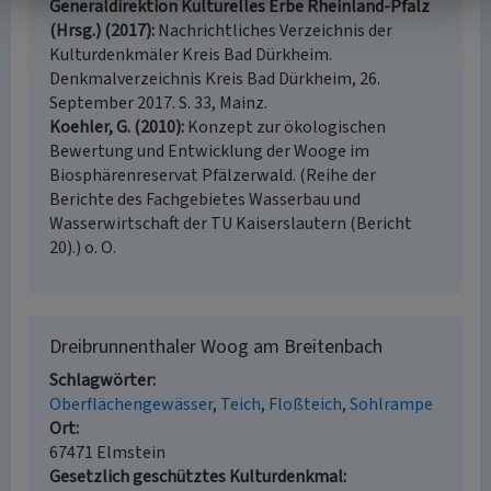
Generaldirektion Kulturelles Erbe Rheinland-Pfalz
(Hrsg.) (2017)
Nachrichtliches Verzeichnis der
Kulturdenkmäler Kreis Bad Dürkheim.
Denkmalverzeichnis Kreis Bad Dürkheim, 26.
September 2017. S. 33, Mainz.
Koehler, G. (2010)
Konzept zur ökologischen
Bewertung und Entwicklung der Wooge im
Biosphärenreservat Pfälzerwald. (Reihe der
Berichte des Fachgebietes Wasserbau und
Wasserwirtschaft der TU Kaiserslautern (Bericht
20).) o. O.
Dreibrunnenthaler Woog am Breitenbach
Schlagwörter
Oberflächengewässer
Teich
Floßteich
Sohlrampe
Ort
67471 Elmstein
Gesetzlich geschütztes Kulturdenkmal