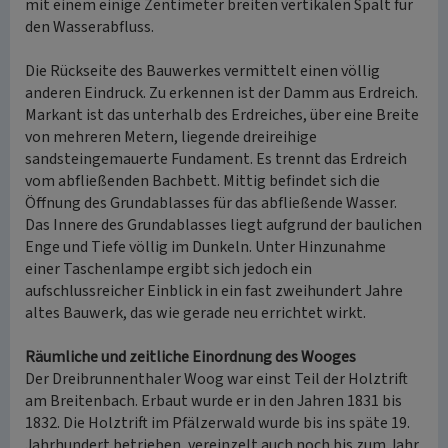
mit einem einige Zentimeter breiten vertikalen Spalt für
den Wasserabfluss.
Die Rückseite des Bauwerkes vermittelt einen völlig
anderen Eindruck. Zu erkennen ist der Damm aus Erdreich.
Markant ist das unterhalb des Erdreiches, über eine Breite
von mehreren Metern, liegende dreireihige
sandsteingemauerte Fundament. Es trennt das Erdreich
vom abfließenden Bachbett. Mittig befindet sich die
Öffnung des Grundablasses für das abfließende Wasser.
Das Innere des Grundablasses liegt aufgrund der baulichen
Enge und Tiefe völlig im Dunkeln. Unter Hinzunahme
einer Taschenlampe ergibt sich jedoch ein
aufschlussreicher Einblick in ein fast zweihundert Jahre
altes Bauwerk, das wie gerade neu errichtet wirkt.
Räumliche und zeitliche Einordnung des Wooges
Der Dreibrunnenthaler Woog war einst Teil der Holztrift
am Breitenbach. Erbaut wurde er in den Jahren 1831 bis
1832. Die Holztrift im Pfälzerwald wurde bis ins späte 19.
Jahrhundert betrieben, vereinzelt auch noch bis zum Jahr