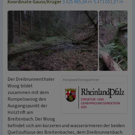
Koordinate Gauss/Krüger
3.425.465,84 m: 5.473.001,07 m
Der Dreibrunnenthaler
Kooperationspartner
Woog bildet
zusammen mit dem
Rumpelswoog den
Ausgangspunkt der
Holztrift am
Breitenbach. Der Woog
befindet sich am kürzeren und wasserärmeren der beiden
Quellzuflüsse des Breitenbaches, dem Dreibrunnenbach.