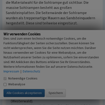
die Materialwahl für die Sohlrampe gut sichtbar. Die
massive Sohlrampen besteht aus großen
Sandsteinplatten. Die Seitenwände der Sohlrampe
wurden als treppenartige Mauern aus Sandsteinquadern
hergestellt. Diese sind teilweise eingestürzt.
Aufgrund des großen Gefälles des Breitenbaches wurde
Wir verwenden Cookies
das gesamte Triftgewässer durch mehrere Sohlrampen,
Dies sind zum einen technisch notwendige Cookies, um die
Funktionsfähigkeit der Seiten sicherzustellen. Diesen können Sie
wie z.B. die
Sohlrampe am Breitenbach
, ergänzt.
nicht widersprechen, wenn Sie die Seite nutzen möchten. Darüber
hinaus verwenden wir Cookies für eine Webanalyse, um die
(Matthias C.S. Dreyer, Struktur- und
Nutzbarkeit unserer Seiten zu optimieren, sofern Sie einverstanden
Genehmigungsdirektion Süd, 2019)
sind. Mit Anklicken des Buttons erklären Sie Ihr Einverständnis.
Weitere Informationen finden Sie auf unserer Datenschutzseite.
Impressum
|
Datenschutz
Literatur
Notwendige Cookies
Albrecht, Karl-Heinz / Landkreis Pirmasens (Hrsg.)
Webanalyse
(1983)
Die südpfälzische Holztrift und ihr Ende vor
100 Jahren. (Heimatkalender für das Pirmasenser
und Zweibrücker Land 1983.) S. 53-56. Rengsdorf
(Westerwald).